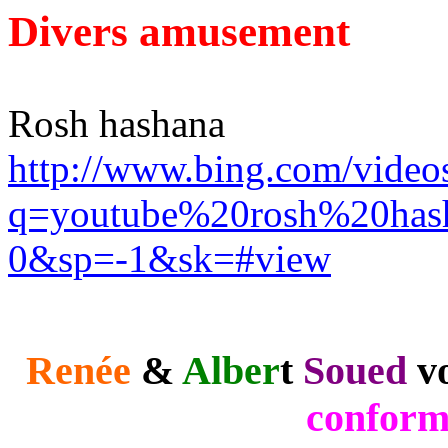
Divers amusement
Rosh
hashana
http://www.bing.com/videos
q=youtube%20rosh%20ha
0&sp=-1&sk=#view
Renée
&
Alber
t
Soued
vo
conform