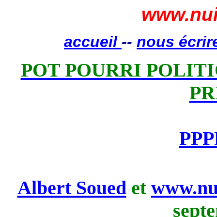
www.nui
accueil
--
nous écrir
POT POURRI POLITIQ
PR
PPP
Albert Soued
et
www.nui
sept