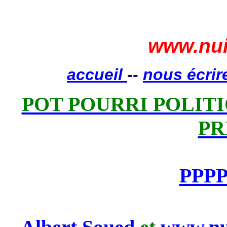
www.nui
accueil
--
nous écrir
POT POURRI POLITIQ
PR
PPPP