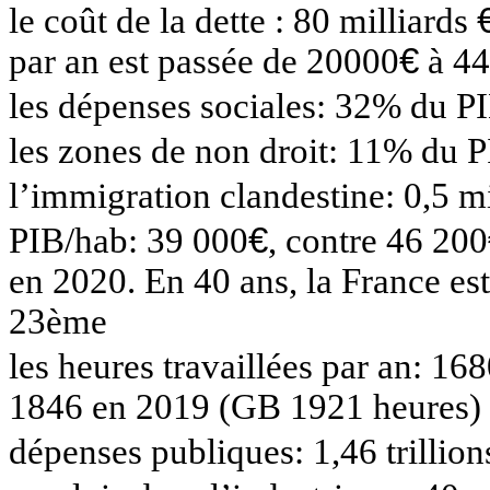
le
coût de la dette : 80 milliards
par an est passée de 20000
€
à 4
les
dépenses sociales: 32% du P
les
zones de non droit: 11% du 
l’immigration
clandestine: 0,5 mi
PIB/hab: 39 000
€
, contre 46 200
e
n 2020. En 40 ans, la France e
23ème
les
heures travaillées par an: 1
1846 en 2019 (GB 1921 heures)
dépenses
publiques: 1,46 trillio