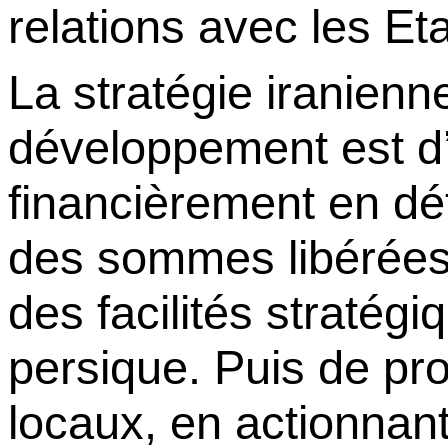
relations avec les Et
La
stratégie
iranienn
développement
est
d
financièrement
en
dé
des
sommes
libérée
des
facilités
stratégi
persique
.
Puis
de
pr
locaux
,
en
actionnan