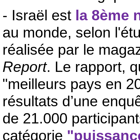
-
Israël
est
la 8ème 
au monde,
selon
l'é
réalisée
par le maga
Report
. Le rapport, 
"
meilleurs
pays
en
20
résultats
d’une
enquê
de 21.000 participant
catégorie
"puissanc