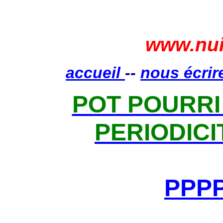
www.nui
accueil
--
nous écrir
POT POURRI
PERIODICI
PPPP