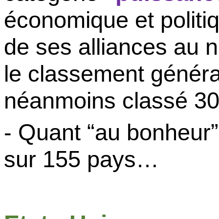
économique
et
politi
de
ses
alliances au
n
le
classement
généra
néanmoins
classé
30
- Quant “au
bonheur
sur 155 pays…