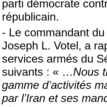
parti démocrate contr
républicain.
- Le commandant d
Joseph L.
Votel
, a r
services armés du S
suivants : « …
Nous t
gamme d’activités ma
par l’Iran et ses man