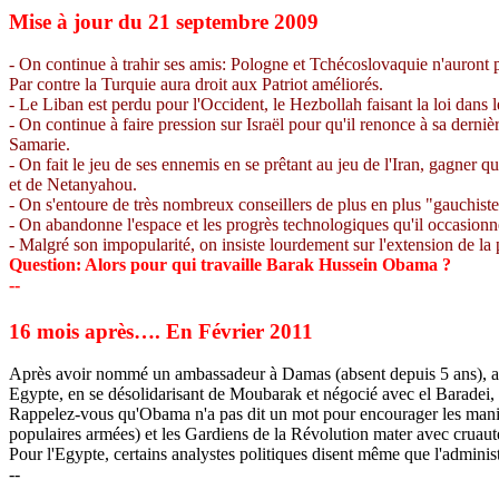
Mise à jour du 21 septembre 2009
- On continue à trahir ses amis: Pologne et Tchécoslovaquie n'auront p
Par contre la Turquie aura droit aux
Patriot
améliorés.
- Le Liban est perdu pour l'Occident, le Hezbollah faisant la loi dans
- On continue à faire pression sur Israël pour qu'il renonce à sa derni
Samarie.
- On fait le jeu de ses ennemis en se prêtant au jeu de l'Iran, gagne
et de Netanyahou.
- On s'entoure de très nombreux conseillers de plus en plus "gauchiste
- On abandonne l'espace et les progrès technologiques qu'il occasionn
- Malgré son impopularité, on insiste lourdement sur l'extension de la 
Question: Alors pour qui travaille Barak Hussein
Obama
?
--
16 mois après…. En Février 2011
Après avoir nommé un ambassadeur à Damas (absent depuis 5 ans), aprè
Egypte, en se désolidarisant de Moubarak et négocié avec el
Baradei
,
Rappelez-vous qu'
Obama
n'a pas dit un mot pour encourager les manif
populaires armées) et les Gardiens de la Révolution mater avec cruauté
Pour l'Egypte, certains analystes politiques disent même que l'adminis
--