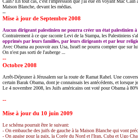
Cain
?
En tout cas, c'est l'impression que j'ai eue en voyant Mac
Cain
a
Maison Blanche, devant les médias.
--
Mise à jour de Septembre 2008
Aucun dirigeant palestinien ne pourra créer un état palestinien 
Contrairement à ce que raconte Levi de la Stampa, les Palestiniens s'
opprimés par leurs familles, par leurs dirigeants et par leur religi
Avec
Obama
au pouvoir aux Usa, Israël ne pourra compter que sur lu
On n'est pas sorti de l'auberge ...
--
Octobre 2008
Arrêt-Déjeuner à Jérusalem sur la route de
Ramat
Rahel
. Une conversa
certain Barak
Obama
, dont je connaissais les antécédents, et lorsque j
Le 4 novembre 2008, les Juifs américains ont voté pour
Obama
à 80%
--
Mise à jour du
10 juin 2009
Le schéma pourrait être le suivant:
- On embauche des juifs de gauche à la Maison Blanche qui vont préconi
- On apaise pour la paix, la Corée du Nord et l'Iran, Cuba et Ugo Ch