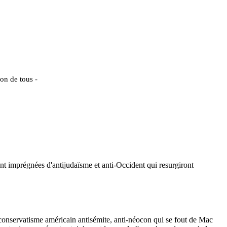
ion de tous -
nt imprégnées d'antijudaïsme et anti-Occident qui resurgiront
 conservatisme américain antisémite, anti-
néocon
qui se fout de Mac