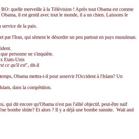
n BO: quelle merveille à la Télévision ! Après tout
Obama
est comme
t
Obama
, il est gentil avec tout le monde, il a un chien. Laissons le
 service de la paix.
a et par l'Iran, qui sèment le désordre un peu partout en pays musulman.
ident.
que personne ne s'inquiète.
ux Etats-Unis
t ce qu'il est
", dit-il
e temps,
Obama
mettra-t-il pour asservir l'Occident à l'Islam? Un
'Islam, dans la compétition.
s, qui dit encore qu'
Obama
n'est pas l'allié objectif, peut-être naïf
ne bombe shiite? Et alors ? Il y a déjà une bombe sunnite.
Wait
and