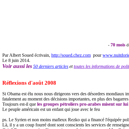
70 mois
-
de
Par Albert Soued écrivain,
http://soued.chez.com
pour
www.nuitdori
Le 8 juin 2014.
Voir aussi les
50 derniers articles
et
toutes les informations de po
Réflexions d'août 2008
Si
Obama
est élu nous nous dirigeons vers des désordres mondiaux im
fatalement au moment des décisions importantes, en plus des bagarres 
Toujours est-il que
les groupes pétroliers pro-arabes misent sur lu
Le peuple américain est un enfant qui joue avec le feu
ps
. Le Syrien et non moins mafieux
Rezko
qui a financé l'équipée poli
Là, il y a un coup fourré dont sont conscients les services de renseig