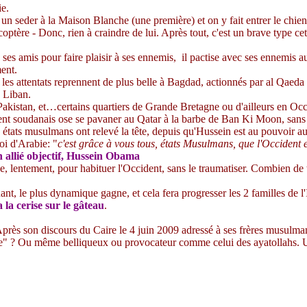
ie.
 un seder à la Maison Blanche (une première) et on y fait entrer le chie
coptère - Donc, rien à craindre de lui.
Après tout, c'est un brave type ce
 ses amis pour faire plaisir à ses ennemis,
il pactise avec ses ennemis au
ent.
, les attentats reprennent de plus belle à Bagdad, actionnés par al Qaed
u Liban.
akistan, et…certains quartiers de Grande Bretagne ou d'ailleurs en Occ
dent soudanais ose se pavaner au Qatar à la barbe de Ban
Ki
Moon, sans 
états musulmans ont relevé la tête, depuis qu'Hussein est au pouvoir a
roi d'Arabie: "
c'est grâce à vous tous, états Musulmans, que l'Occident es
allié objectif, Hussein
Obama
ue, lentement, pour habituer l'Occident, sans le traumatiser. Combien d
nant, le plus dynamique gagne, et cela fera progresser les 2 familles de l
a la cerise sur le gâteau
.
près son discours du Caire le 4 juin 2009 adressé à ses frères musulman
ique" ? Ou même belliqueux ou provocateur comme celui des ayatollahs. U