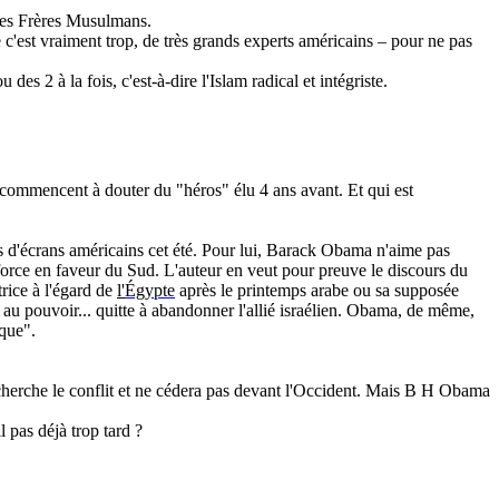
 des Frères Musulmans.
e c'est vraiment trop, de très grands experts américains – pour ne pas
des 2 à la fois, c'est-à-dire l'Islam radical et intégriste.
 commencent à douter du "héros" élu 4 ans avant. Et qui est
s d'écrans américains cet été. Pour lui,
Barack
Obama
n'aime pas
e force en faveur du Sud. L'auteur en veut pour preuve le discours du
rice à l'égard de
l'
Égypte
après le printemps arabe ou sa supposée
au pouvoir... quitte à abandonner l'allié israélien.
Obama
, de même,
ique".
cherche le conflit et ne cédera pas devant l'Occident. Mais B H
Obama
l pas déjà trop tard ?