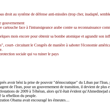
as droit au système de défense anti-missiles (trop cher, inadapté, sembl
 le gouvernement
ère cartouche face à l'intransigeance arabe contre sa reconnaissance com
r quelques mois encore pour obtenir sa bombe atomique et agrandir son in
s", court-
circuitant
le Congrès de manière à saboter l'économie américain
e.
protection sociale qui va ruiner le pays
s avoir béni la prise de pouvoir "démocratique" du Liban par l'Iran, p
 agent de l'Iran, pour un gouvernement de transition, il devient de plus e
estations de 2009 à Téhéran, alors qu'il était évident qu'
Ahmedinejad
a
 la rébellion du peuple.
tration
Obama
avait encouragé les émeutes…