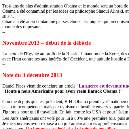
Trois ans de plus d'administration
Obama
et le monde sera au bord de 
Obama
a été contaminé par les idées du philosophe
Shaoul
Alinski
, a
shia'h
.
Obama
a été aussi contaminé par ses études islamiques qui préconisent l
monde des opposants.
--
Novembre 2013 – début de la débâcle
La perte de l'Egypte au profit de la Russie, l'abandon de la Syrie, des
avec
l'Iran contraires aux intérêts de l'Occident, une attitude hostile
--
Note du 3 décembre 2013
Daniel Pipes vient de conclure un article "
La guerre est devenue un
"Honte à nous Américains pour avoir réélu
Barack
Obama
!"
Comme depuis qu'il est président, B H
Obama
prend systématiquement
pas par incompétence, mais par cynisme et hostilité envers sa patrie. Je
J'ignorais pour qui il travaillait. En fait, contre les USA et pour l'Islam 
Les Juifs américains ont voté pour lui à 80% une première fois, puis a
Je me souviens avoir exposé à un juif américain mes appréhensions à l
américaines.
Un homme s'est levé et a fait mine de me gifler…