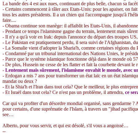
La bande des 4 est aux nues, continuant de plus belle, chacun sa facét
- Certains commencent à râler aux Etats-Unis: pour les apaiser, on fait
tous les autres présidents.
Il a un chien qui l'accompagne jusqu'à l'héli
faire....
-
Obama
continue son manège: il affaiblit les Etats-Unis, il abandonne
- Pendant ce temps l'islamisme gagne du terrain, lentement mais sûrem
- Il n'y a qu'à voir en Irak: depuis l'annonce du départ des troupes US
- Le Pakistan est pratiquement perdu, il sera suivi de l'Afghanistan, d
- La Somalie vient d'adopter la
Sharia'h
, comme certaines régions du P
- Condamné par un tribunal international des Nations Unies, le prési
- Parce que le système islamique fonctionne déjà dans le monde où 57 
- De plus, Hussein ne cesse de les flatter et fait la courbette devant le 
-
Lentement mais sûrement, l'islamisme envahit le monde, avec un 
-
Erdogan
a mis 7 ans pour transformer un état laïc en un état islamiq
mandat ou deux ?
- Et la
Shia'h
et l'Iran dans tout cela? Que le meilleur, le plus entrepre
- Et Israël dans tout cela? Ce n'est pas un problème, il attendra,
ce ser
Car qui va profiter d'un désordre mondial organisé, sans gendarme ? A
pour certains, d'une suprématie de l'Islam, à travers un "jihad pacif
see
…
Alberto, pour vous servir
,
et qui est désolé, s'il vous a angoissé…
--