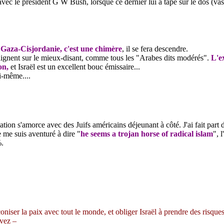
vec le président G W Bush, lorsque ce dernier lui a tapé sur le dos (vas-
à Gaza-Cisjordanie,
c'est une chimère
, il se fera descendre
.
alignent sur le mieux-disant, comme tous les "Arabes dits modérés".
L'e
on,
et Israël est un excellent bouc émissaire...
i-même....
tion s'amorce avec des Juifs américains déjeunant à côté. J'ai fait part
e me suis aventuré à dire "
he
seems
a
trojan
horse of radical islam
", 
.
ser la paix avec tout le monde, et obliger Israël à prendre des risques
avez –