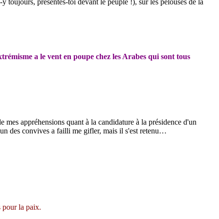
y toujours, présentes-toi devant le peuple !), sur
les pelouses de la
xtrémisme a le vent en poupe chez les Arabes qui sont tous
 de mes appréhensions quant à la candidature à la présidence d'un
l'un des convives a failli me gifler, mais il s'est retenu…
 pour la paix.