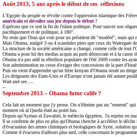
Août 2013, 5 ans après le début de ces
réflexions
L'Egypte du peuple se révolte contre l'oppression islamique des Frère
américain et dévoiler son jeu depuis le début
?
Espérons que ce soit la fin de l'islam politique. Pour sauver son olig
pacifiquement et de politique, à 180°.
Ne reste que l'Iran qui vote pour un président dit "modéré", mais qui
Mais
Obama
, malgré 3 ou 4 scandales pires que ceux du Watergate de
La structure de la société américaine a changé, comme celle de tout l'
Obama
a pour lui des medias acquis au parti démocrate et à la cause 
Obama
n'a pas aidé la rébellion populaire de l'été 2009 contre les aya
Son administration ne cesse d'exiger des concessions de la part d'Isra
Puis on vient d'apprendre qu'un frère kenyan d'
Obama
serait un diri
Les dirigeants des Etats-Unis et d'Europe n'ont jamais été autant pusil
Wait and see….
--
Septembre
2013 – Obama
futur
calife
?
Cela fait un moment que j'y pense. On n'élimine pas un "ennemi" qui es
moment où al Qaeda était au point bas.
Depuis qu'
Ayman
al
Zawahiri
, le médecin égyptien,
l'a reprise en m
Il se confirme de plus en plus qu'
Obama
cherche à accélérer le déclin 
d'évacuation des armes chimiques et biologiques de Syrie, solution qui
Comme il évacuera d'ailleurs plus tard, celle concernant le programme 