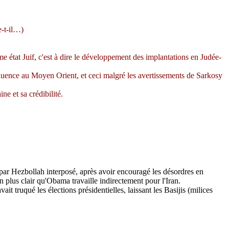
e-t-il…)
me état Juif, c'est à dire le développement des implantations en Judée-
fluence au Moyen Orient, et ceci malgré les avertissements de
Sarkosy
e et sa crédibilité.
ar Hezbollah interposé, après avoir encouragé les désordres en
n plus clair qu'
Obama
travaille indirectement pour l'Iran.
vait truqué les élections présidentielles, laissant les
Basijis
(milices