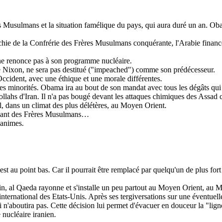
s Musulmans et la situation famélique du pays, qui aura duré un an.
Ob
archie de la Confrérie des Frères Musulmans conquérante, l'Arabie financ
 ne renonce pas à son programme nucléaire.
 Nixon, ne sera pas destitué ("
impeached
") comme son prédécesseur.
Occident, avec une éthique et une morale différentes.
des minorités.
Obama
ira au bout de son mandat avec tous les dégâts qui s
tollahs d'Iran. Il n'a pas bougé devant les attaques chimiques des
Assad
c
ël, dans un climat des plus délétères, au Moyen Orient.
geant des Frères Musulmans…
lanimes.
t au point bas. Car il pourrait être remplacé par quelqu'un de plus fort 
ain, al Qaeda rayonne et s'installe un peu partout au Moyen Orient, au 
international des Etats-Unis. Après ses tergiversations sur une éventuel
 n'aboutira pas. Cette décision lui permet d'évacuer en douceur la "ligne
nucléaire iranien.