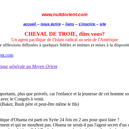
www.nuitdorient.com
accueil
--
nous écrire
--
liens
--
s'inscrire
--
site
CHEVAL DE TROIE,
dîtes vous
?
Un agent pacifique de l'Islam radical au sein de l'Amérique
 réflexions diffusées à quelques fidèles et intimes et mises à la disposit
ent.com
litique générale au Moyen Orient
portants, plus que poivrés,
car l'enfance et la jeunesse de cet homme so
avec le Congrès à venir.
i
(Baker, Bush père et peut-être même le fils)
tique d'
Obama
est parti en Syrie 24 fois en 2 ans pour quoi faire ?
nement et qui ne mouftent pas
.
Obama
ne serait-il pas l'agent secret d'un