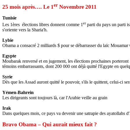
er
25 mois après…. Le 1
Novembre 2011
Tunisie
er
Les 1ères
élections libres donnent comme 1
parti du pays un parti i
s'oriente vers la
Sharia'h
.
Lybie
Obama
a consacré 2 milliards $ pour se débarrasser du laïc
Mouamar
Egypte
Moubarak renversé et en jugement, les élections prochaines porteront 
témoins embarrassants, dont 200 000 ont déjà quitté l'Egypte en quel
Syrie
Dès que les
Assad
auront quitté le pouvoir, s'ils le quittent, celui-ci s
Yémen-
Bahrein
Les dirigeants sont toujours là, car l'Arabie veille au grain
Irak
Dans quelques mois, ce pays va devenir une satrapie des ayatollahs d'
Bravo
Obama
– Qui aurait mieux fait ?