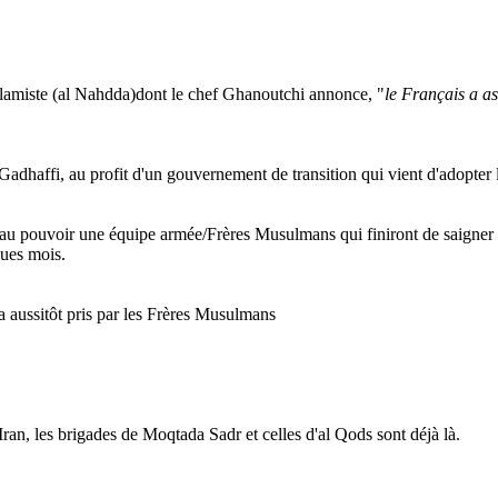
slamiste (al
Nahdda
)dont
le chef
Ghanoutchi
annonce, "
le Français a as
Gadhaffi
, au profit d'un gouvernement de transition qui vient d'adopter
au pouvoir une équipe armée/Frères Musulmans qui finiront de saigner le
ques mois.
era aussitôt pris par les Frères Musulmans
Iran, les brigades de
Moqtada
Sadr
et celles d'al
Qods
sont déjà là.