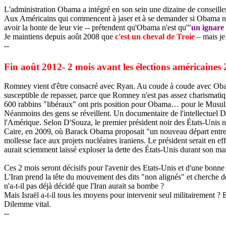
L'administration
Obama
a intégré en son sein une dizaine de conseille
Aux Américains qui commencent à jaser et à se demander si
Obama
n
avoir la honte de leur vie -- prétendent qu'
Obama
n'est qu'"
un ignare 
Je maintiens depuis août 2008 que
c'est un cheval de Troie
– mais je 
--
Fin août 2012- 2 mois avant les élections américaines
Romney vient d'être consacré avec Ryan. Au coude à coude avec
Ob
susceptible de repasser, parce que Romney n'est pas assez charismatiq
600 rabbins "libéraux" ont pris position pour
Obama
… pour le Musu
Néanmoins des gens se réveillent. Un documentaire de l'intellectuel
D
l'Amérique. Selon D'Souza, le premier président noir des États-Unis n'a
Caire, en 2009, où
Barack
Obama
proposait "un nouveau départ entre 
mollesse face aux projets nucléaires iraniens. Le président serait en ef
aurait sciemment laissé exploser la dette des États-Unis durant son ma
Ces 2 mois seront décisifs pour l'avenir des Etats-Unis et d'une bonne 
L'Iran prend la tête du mouvement des dits "non alignés" et cherche d
n'a-t-il pas déjà décidé que l'Iran aurait sa bombe ?
Mais Israël a-t-il tous les moyens pour intervenir seul militairement ? E
Dilemme vital.
--