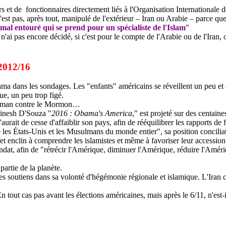
rs et de
fonctionnaires directement liés à l'Organisation Internationale
'est pas, après tout, manipulé de l'extérieur – Iran ou Arabie – parce qu
mal entouré qui se prend pour un spécialiste de l'Islam
"
n'ai pas encore décidé, si c'est pour le compte de l'Arabie ou de l'Iran, ou 
 2012/16
ama
dans les sondages. Les "enfants" américains se réveillent un peu et
ue, un peu trop figé.
lman contre le Mormon…
inesh
D'Souza "
2016 :
Obama's
America
," est projeté sur des centaine
urait de cesse d'affaiblir son pays, afin de rééquilibrer les rapports d
les États-Unis et les Musulmans du monde entier", sa position conciliat
fet enclin à comprendre les islamistes et même à favoriser leur accession 
ndat, afin de "rétrécir l'Amérique, diminuer l'Amérique, réduire l'Amér
partie de la planète.
es soutiens dans sa volonté d'hégémonie régionale et islamique. L'Iran 
n tout cas pas avant les élections américaines, mais après le 6/11, n'est-i