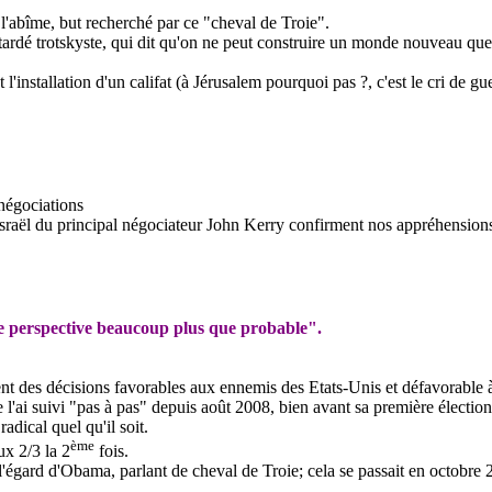
l'abîme, but recherché par ce "cheval de Troie".
ttardé trotskyste, qui dit qu'on ne peut construire un monde nouveau que si
'installation d'un califat (à Jérusalem pourquoi pas ?, c'est le cri de gue
 négociations
 à Israël du principal négociateur John Kerry confirment nos appréhension
e perspective beaucoup plus que probable".
 des décisions favorables aux ennemis des Etats-Unis et défavorable à se
 l'ai suivi "pas à pas" depuis août 2008, bien avant sa première élection
radical quel qu'il soit.
ème
ux 2/3 la 2
fois.
'égard d'
Obama
, parlant de cheval de Troie; cela se passait en octobre 