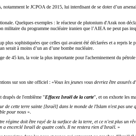
nés, notamment le JCPOA de 2015, lui interdisant de se doter d’un arsenal
ationale. Quelques exemples :
le réacteur de plutonium d'Arak non déc
on militaire du programme nucléaire iranien que l’AIEA ne peut pas ins
p plus sophistiquées que celles qui avaient été déclarées et a repris le
ran serait à moins d’un an d’une bombe nucléaire.
arge de 45 km, la voie la plus importante pour l'acheminement du pétrol
ons sur son site officiel : «
Vous les jeunes
vous devriez être assurés d
nt drapés de l'emblème "
Effacez Israël de la carte
", et on exhorte les ma
ur de cette terre sainte [Israël] dans le monde de l'Islam n'est pas une 
able pour nous
».
stre régime doit être rayé de la surface de la terre, et ce n’est plus un r
an a encerclé Israël de quatre cotés. Il ne restera rien d’Israël.
»