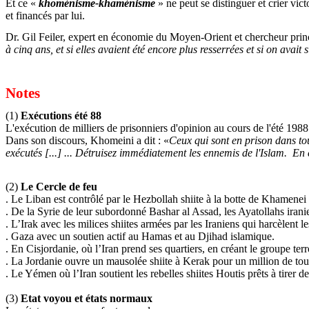
Et ce «
khoménisme
-
khaménisme
» ne peut se distinguer et crier vic
et financés par lui.
Dr. Gil
Feiler
, expert en économie du Moyen-Orient et chercheur prin
à cinq ans, et si elles avaient été encore plus resserrées et si on avai
Notes
(1)
Exécutions été 88
L'exécution
de
milliers
de
prisonniers
d'opinion
au
cours
de
l'été
198
Dans
son
discours
, Khomeini a
dit
:
«
Ceux
qui sont en prison dans tou
exécutés [...] ... Détruisez immédiatement les ennemis de l'Islam.
En
(2)
Le
Cercle
de
feu
. Le Liban
est
contrôlé par le Hezbollah shiite à la botte de Khamenei
. De la
Syrie
de
leur
subordonné
Bashar
al Assad, les Ayatollahs
irani
.
L’Irak
avec les
milices
shiites
armées
par les
Iraniens
qui
harcèlent
le
. Gaza avec
un
soutien actif au Hamas et au Djihad islamique.
. En
Cisjordanie
,
où
l’Iran
prend
ses
quartiers
, en
créant
le
groupe
terr
. La
Jordanie
ouvre
un
mausolée
shiite
à
Kerak
pour un million de
tou
. Le
Yémen
où
l’Iran
soutient
les
rebelles
shiites
Houtis
prêts
à
tirer
de
(3)
Etat
voyou
et
états
normaux