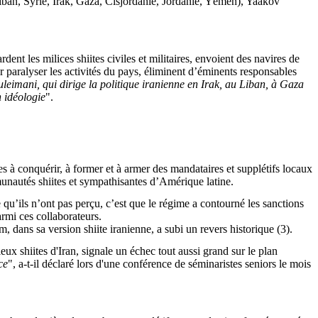
(Liban, Syrie, Irak, Gaza, Cisjordanie, Jordanie, Yémen),
Yaakov
dent les milices shiites civiles et militaires, envoient des
navires de
r paralyser les activités du pays, éliminent d’éminents responsables
uleimani
, qui dirige la politique iranienne en Irak, au Liban, à Gaza
n idéologie
".
nes à conquérir, à former et à armer des mandataires et supplétifs locaux
mmunautés shiites et sympathisantes d’Amérique latine.
’ils n’ont pas perçu, c’est que le régime a contourné les sanctions
armi ces collaborateurs.
, dans sa version shiite iranienne, a subi un revers historique (3).
gieux shiites d'Iran, signale un échec tout aussi grand sur le plan
ce
", a-t-il déclaré lors d'une conférence de séminaristes seniors le mois