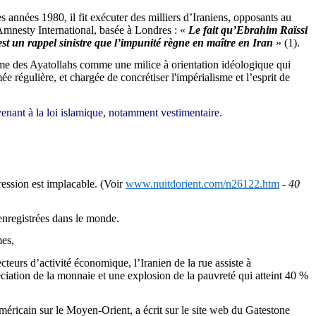
des années 1980,
il
fit exécuter des milliers d’Iraniens, opposants au
nesty International, basée à Londres : «
Le fait qu’
Ebrahim
Raïssi
 est un rappel sinistre que l’impunité règne en maître en Iran
» (1).
ime des Ayatollahs comme une milice à orientation idéologique qui
ée régulière, et chargée de concrétiser l'impérialisme et l’esprit de
venant à la loi islamique, notamment vestimentaire.
ression est implacable. (Voir
www.nuitdorient.com/n26122.htm
-
40
 enregistrées dans le monde.
mes,
teurs d’activité économique, l’Iranien de la rue assiste à
ciation de la monnaie et une explosion de la pauvreté qui atteint 40 %
américain sur le Moyen-Orient, a écrit sur le site web du
Gatestone