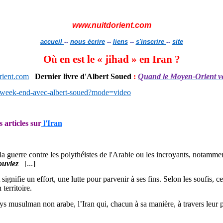
www.nuitdorient.com
accueil
--
nous écrire
--
liens
--
s'inscrire
--
site
Où en est le « jihad » en Iran ?
ient.com
Dernier livre d'Albert Soued
:
Quand le Moyen-Orient ver
-le-week-end-avec-albert-soued?mode=video
s articles sur
l'Iran
a guerre contre les polythéistes de l'Arabie ou les incroyants, notamment
ouviez
[...]
gnifie un effort, une lutte pour parvenir à ses fins. Selon les soufis, cet
territoire.
ays musulman non arabe, l’Iran qui, chacun à sa manière, à travers leur