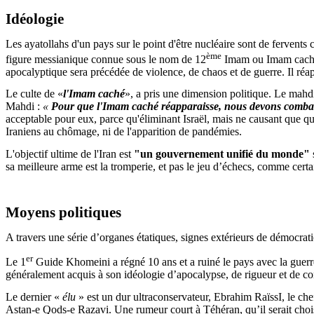
Idéologie
Les ayatollahs d'un pays sur le point d'être nucléaire sont de fervents
ème
figure messianique connue sous le nom de 12
Imam ou Imam caché
apocalyptique sera précédée de violence, de chaos et de guerre. Il réap
Le culte de «
l'Imam caché
»,
a pris une dimension politique
. Le mahdi
Mahdi :
«
Pour que l'Imam caché réapparaisse, nous devons combat
acceptable pour eux, parce qu'éliminant Israël, mais ne causant que 
Iraniens au chômage, ni de l'apparition de pandémies.
L'objectif ultime de l'Iran est
"un gouvernement unifié du monde"
sa meilleure arme est la tromperie, et pas le jeu d’échecs, comme certai
Moyens politiques
A travers une série d’organes étatiques, signes extérieurs de démocrati
er
Le 1
Guide
Khomeini
a régné 10 ans et a ruiné le pays avec la guer
généralement acquis à son idéologie d’apocalypse, de rigueur et de con
Le dernier «
élu
»
est un dur ultraconservateur
,
Ebrahim
RaïssI
, le ch
Astan
-e
Qods
-e
Razavi
. Une rumeur court à Téhéran, qu’il serait cho