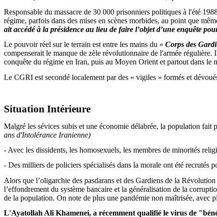
Responsable du massacre de 30 000 prisonniers politiques à l'été 198
régime, parfois dans des mises en scènes morbides, au point que même l
ait accédé à la présidence au lieu de faire l’objet d’une enquête pou
Le pouvoir réel sur le terrain est entre les mains
du «
Corps des Gardi
compenserait le manque de zèle révolutionnaire de l'armée régulière. Il 
conquête du régime en Iran, puis au Moyen Orient et partout dans le
Le CGRI est secondé localement par des « vigiles » formés et dévoués
Situation Intérieure
Malgré les sévices subis et une économie délabrée, la population fait 
ans d'Intolérance Iranienne)
- Avec les dissidents, les homosexuels, les membres de minorités relig
- Des milliers de policiers spécialisés dans la morale ont été recrutés
Alors que
l’oligarchie des pasdarans et des Gardiens de la Révolution a
l’effondrement du système bancaire et la généralisation de la corrupti
de la population. On note de plus une pandémie non maîtrisée, avec
p
L'Ayatollah Ali Khamenei, a récemment qualifié le virus de "bén