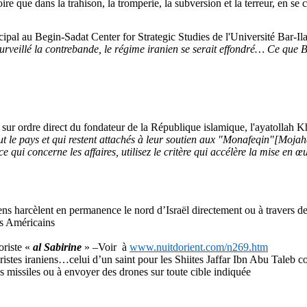
toire que dans la trahison, la tromperie, la subversion et la terreur, en 
cipal au Begin-Sadat Center for
Strategic
Studies
de l'Université Bar-Il
t surveillé la contrebande, le régime iranien se serait effondré… Ce que
B
8
sur
ordre
direct du
fondateur
de la
République
islamique
,
l'ayatollah
Kh
t le pays et qui
restent
attachés à
leur
soutien
aux "
Monafeqin
"[
Mojah
ce
qui concerne les affaires, utilisez le critère qui accélère la mise en œ
ens
harcèlent
en permanence le
nord
d’Israël
directement
ou
à
travers
d
s
Américains
oriste
«
al
Sabirine
» –
Voir
à
www.nuitdorient.com/n269.htm
ristes
iraniens
…
celui
d’un saint pour les Shiites
Jaffar
Ibn
Abu
Taleb
co
s missiles
ou
à
envoyer
des drones
sur
toute
cible
indiquée