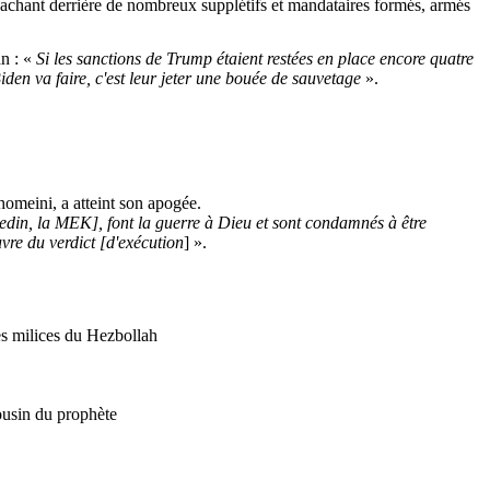
se cachant derrière de nombreux supplétifs et mandataires formés, armés
an : «
Si les sanctions de
Trump
étaient restées en place encore quatre
iden
va faire, c'est leur jeter une bouée de sauvetage
».
omeini,
a
atteint
son
apogée
.
edin
, la MEK], font la guerre à Dieu et sont condamnés à être
uvre du verdict [d'exécution
] ».
es
milices
du Hezbollah
usin du
prophète