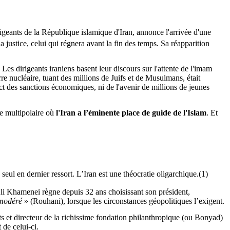
irigeants de la République islamique d'Iran, annonce l'arrivée d'une
 la justice, celui qui régnera avant la fin des temps.
Sa réapparition
.
Les dirigeants iraniens basent leur discours sur l'attente de l'imam
re nucléaire, tuant des millions de Juifs et de Musulmans, était
act des sanctions économiques, ni de l'avenir de millions de jeunes
e multipolaire où
l'Iran a l’éminente place de guide de l'Islam
. Et
seul en dernier ressort. L’Iran est une théocratie oligarchique
.(
1)
 Ali Khamenei règne depuis 32 ans choisissant son président,
modéré
» (
Rouhani
), lorsque les circonstances géopolitiques l’exigent.
ts et directeur de la richissime fondation philanthropique (ou
Bonyad
)
de celui-ci.