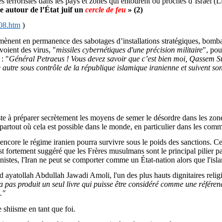
es terroristes dans les pays et zones qui entourent ou proches d’Israël 
e autour de l’État juif un
cercle de feu
» (2)
08.htm
)
is mènent en permanence des
sabotages d’installations stratégiques, bombar
nvoient des virus,
"
missiles cybernétiques d'une précision militaire
", pou
:
"
Général
Petraeus
! Vous devez savoir que c’est bien moi,
Qassem
S
autre sous contrôle de la république islamique iranienne et suivent so
nsiste à préparer secrètement les moyens de semer le désordre dans les zo
, partout où cela est possible dans le monde, en particulier dans les co
re le régime iranien pourra survivre sous le poids des sanctions. Ce qu
est fortement suggéré que les Frères musulmans sont le principal pilier p
istes
, l'Iran ne peut se comporter comme un État-nation alors que l'islam
nd ayatollah Abdullah
Jawadi
Amoli
, l'un des plus hauts dignitaires reli
 pas produit un seul livre qui puisse être considéré comme une référen
."
e shiisme en tant que foi.