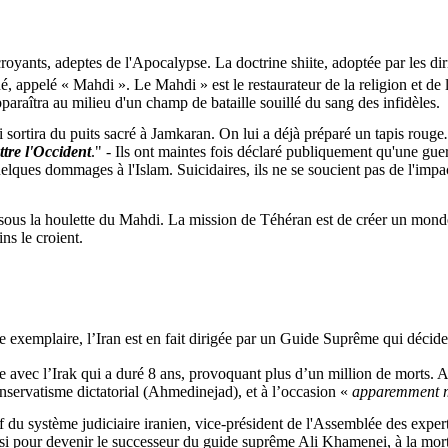
 croyants, adeptes de l'Apocalypse. La doctrine shiite, adoptée par les d
, appelé « Mahdi ». Le Mahdi »
est le restaurateur de la religion et de
paraîtra au milieu d'un champ de bataille souillé du sang des infidèles.
 sortira du
puits sacré
à
Jamkaran
.
On lui a déjà préparé un tapis rouge
tre l'Occident
." -
Ils ont maintes fois déclaré publiquement qu'une guer
quelques dommages à l'Islam.
Suicidaires, ils ne se soucient pas de l'imp
sous la houlette du Mahdi. La mission de Téhéran est de créer un mond
ns le croient.
e exemplaire, l’Iran est en fait dirigée par un Guide Suprême qui décide 
re avec l’Irak qui a duré 8 ans, provoquant plus d’un million de morts.
servatisme dictatorial (
Ahmedinejad
), et à l’occasion «
apparemment 
ef du système judiciaire iranien, vice-président de l'Assemblée des exper
isi pour devenir le successeur du guide suprême Ali Khamenei, à la mort 