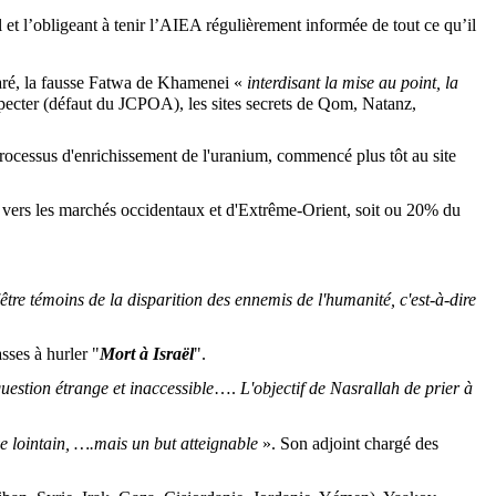
 et l’obligeant à tenir l’AIEA régulièrement informée de tout ce qu’il
laré, la fausse Fatwa de Khamenei «
interdisant la mise au point, la
pecter (défaut du JCPOA), les sites secrets de Qom,
Natanz
,
 processus d'enrichissement de l'uranium, commencé plus tôt au site
e vers les marchés occidentaux et d'Extrême-Orient, soit ou 20% du
'être témoins de la disparition des ennemis de l'humanité, c'est-à-dire
sses à hurler "
Mort à Israël
".
question étrange et inaccessible
….
L'objectif de
Nasrallah
de prier à
êve lointain, ….mais un but atteignable
». Son adjoint chargé des