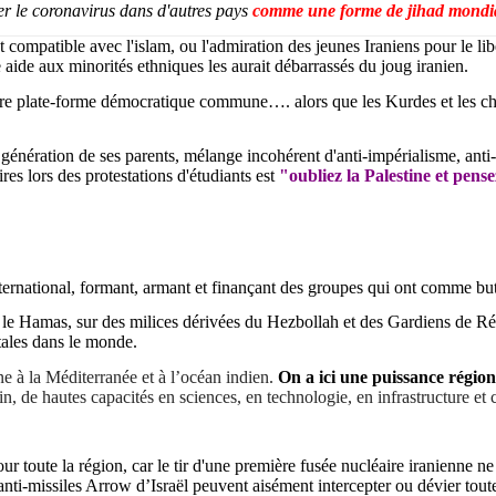
er le coronavirus dans d'autres pays
comme une forme de jihad
mondi
nt compatible avec l'islam, ou l'admiration des jeunes Iraniens pour le l
aide aux minorités ethniques les aurait débarrassés du joug iranien.
ndre plate-forme démocratique commune…. alors que les Kurdes et les chi
 génération de ses parents, mélange incohérent d'anti-impérialisme,
anti
es lors des protestations d'étudiants est
"oubliez la Palestine et pens
nternational, formant, armant et finançant des groupes qui ont comme but 
h, le Hamas, sur des milices dérivées du Hezbollah et des Gardiens de Rév
itales dans le monde.
nne à la Méditerranée et à l’océan indien.
On a ici une puissance régio
n, de hautes capacités en sciences, en technologie, en infrastructure e
 toute la région, car le tir d'une première fusée nucléaire iranienne ne
 anti-missiles Arrow d’Israël peuvent aisément intercepter ou dévier tout