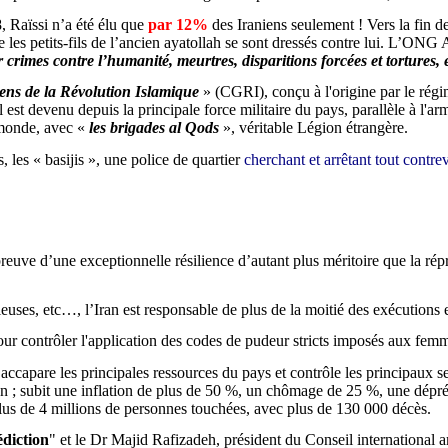
8,
Raïssi
n’a été élu que
par 12%
des Iraniens seulement !
V
ers la fin 
es petits-fils de l’ancien ayatol
lah se sont dressés contre lui.
L’ONG Am
r crimes contre l’humanité, meurtres, disparitions forcées et tortures,
ens de la Révolution Islamique
» (CGRI), conçu à l'origine par le rég
est devenu depuis la principale force militaire du pays, parallèle à l'arm
 monde, avec «
les brigades al
Qods
», véritable Légion étrangère.
, les «
basijis
», une police de quartier
cherchant et arrêtant tout contre
preuve d’une exceptionnelle résilience d’autant plus méritoire que la rép
ieuses,
etc
…, l’Iran est responsable de plus de la moitié des exécutions
 pour contrôler l'application des codes de pudeur stricts imposés aux fem
ccapare les principales ressources du pays et contrôle les principaux sec
on ; subit une inflation de plus de 50 %, un chômage de 25 %, une dépré
lus de 4 millions de personnes touchées, avec plus de 130 000 décès.
édiction
" et le Dr Majid
Rafizadeh
, président du Conseil international 