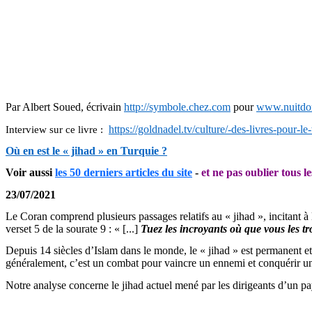
Par Albert Soued, écrivain
http://symbole.chez.com
pour
www.nuitdor
https://goldnadel.tv/culture/-des-livres-pour
Interview sur ce livre :
Où en est le « jihad » en Turquie ?
Voir aussi
les 50 derniers articles du site
-
et ne pas oublier tous le
23/07/2021
Le Coran comprend plusieurs passages relatifs au « jihad », incitant à l
verset 5 de la sourate 9 : « [...]
Tuez les incroyants où que vous les tr
Depuis 14 siècles d’Islam dans le monde, le « jihad » est permanent et si
généralement, c’est un combat pour vaincre un ennemi et conquérir un 
Notre analyse concerne le jihad actuel mené par les dirigeants d’un p