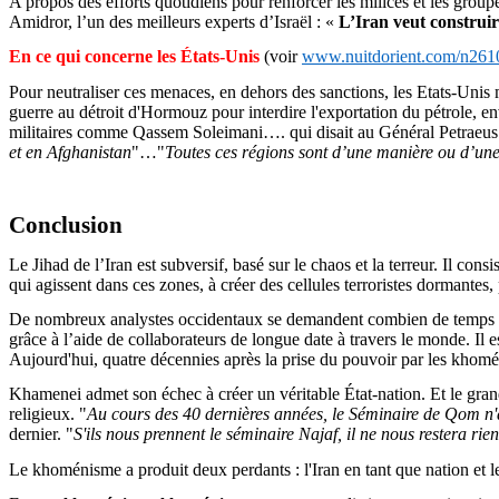
A propos des efforts quotidiens pour renforcer les milices et les group
Amidror
, l’un des meilleurs experts d’Israël : «
L’Iran veut construir
En ce qui concerne les États-Unis
(voir
www.nuitdorient.com/
n261
Pour neutraliser ces menaces, en dehors des sanctions, les Etats-Un
guerre au détroit d'
Hormouz
pour interdire l'exportation du pétrole, e
militaires comme
Qassem
Soleimani
…. qui disait au Général
Petraeus
et en Afghanistan
"
…
"
Toutes ces régions sont d’une manière ou d’une 
Conclusion
Le Jihad de l’Iran est subversif, basé sur le chaos et la terreur. Il co
qui agissent dans ces zones, à créer des cellules terroristes dormantes
De nombreux analystes occidentaux se demandent combien de temps enco
grâce à l’aide de collaborateurs de longue date à travers le monde. Il 
Aujourd'hui, quatre décennies après la prise du pouvoir par les
khomén
Khamenei admet son échec à créer un véritable État-nation. Et le gra
religieux. "
Au cours des 40 dernières années, le Séminaire de Qom n'a
dernier. "
S'ils nous prennent le séminaire Najaf, il ne nous restera rien
Le
khoménisme
a produit deux perdants : l'Iran en tant que nation et l