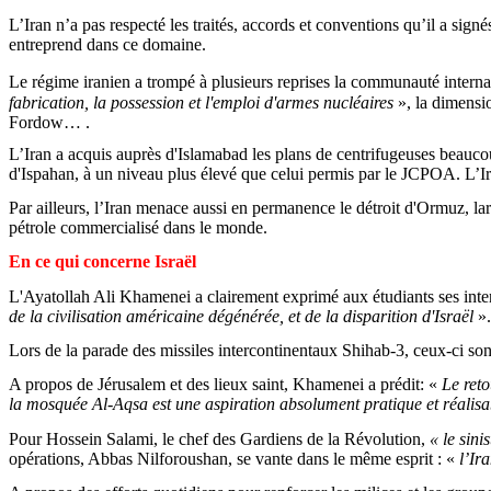
L’Iran n’a pas respecté
les traités, accords et conventions qu’il a sig
entreprend dans ce domaine.
Le régime iranien a trompé à plusieurs reprises la communauté intern
fabrication, la possession et l'emploi d'armes nucléaires
», la dimensi
Fordow
… .
L’Iran a acquis auprès d'Islamabad les plans de centrifugeuses beaucou
d'Ispahan, à un niveau plus élevé que celui permis par le JCPOA. L’I
Par ailleurs, l’Iran menace aussi en permanence le détroit d'Ormuz, l
pétrole commercialisé dans le monde.
En ce qui concerne Israël
L'Ayatollah Ali Khamenei a clairement exprimé aux étudiants ses intenti
de la civilisation américaine dégénérée, et de la disparition d'Israël
».
Lors de la parade des missiles intercontinentaux
Shihab
-3, ceux-ci so
A propos de Jérusalem et des lieux saint, Khamenei a prédit: «
Le reto
la mosquée Al-
Aqsa
est une aspiration absolument pratique et réalis
Pour Hossein Salami, le chef des Gardiens de la Révolution,
« le sini
opérations, Abbas
Nilforoushan
, se vante dans le même esprit : «
l’Ir