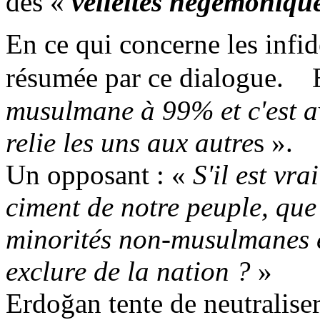
des «
velléités hégémoniqu
En ce qui concerne les infidè
résumée par ce dialogue.
musulmane
à 99% et
c'est
a
relie
les
uns
aux
autre
s
».
Un
opposant :
«
S'il est vra
ciment de notre peuple, qu
minorités non-musulmanes et
exclure de la
nation ?
»
Erdoğan
tente de neutralise