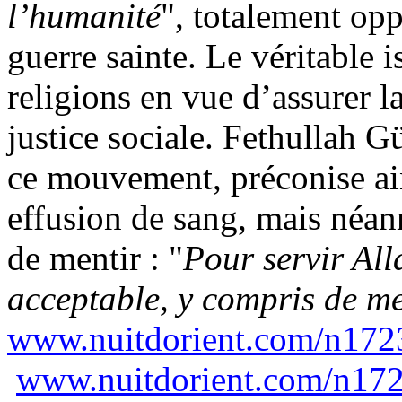
l’humanité
", totalement opp
guerre sainte. Le véritable 
religions en vue d’assurer la
justice sociale.
Fethullah
Gü
ce mouvement,
préconise
a
effusion de sang, mais néa
de mentir :
"
P
our servir All
acceptable, y compris de me
www.nuitdorient.com/n
172
www.nuitdorient.com/n
172