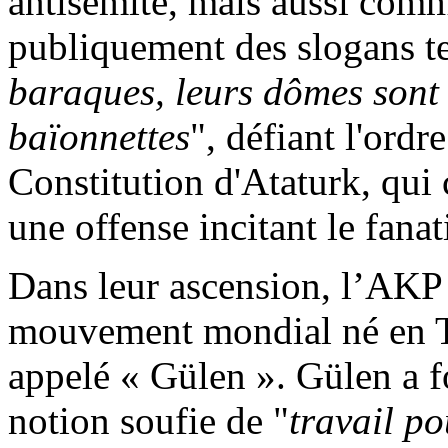
antisémite, mais aussi comm
publiquement des slogans te
baraques, leurs dômes sont 
baïonnettes
", défiant l'ordr
Constitution d'
Ataturk
, qui
une offense incitant le fanat
Dans leur ascension, l’AKP
mouvement mondial né en Tur
appelé «
Gülen
».
Gülen
a f
notion soufie de
"
travail p