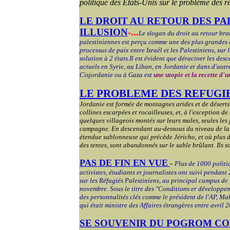
politique des Etats-Unis sur le problème des r
LE DROIT AU RETOUR DES PA
ILLUSION
-...
Le slogan du droit au retour bra
palestiniennes est perçu comme une des plus grandes d
processus de paix entre Israël et les Palestiniens, sur l
solution à 2 états.
Il est évident que déraciner les desc
actuels en Syrie, au Liban, en Jordanie et dans d'autre
Cisjordanie ou à Gaza est
une utopie et la recette d'
LE PROBLEME DES REFUGIE
Jordanie est formée de montagnes arides et de déserts.
collines escarpées et rocailleuses, et, à l'exception 
quelques villageois montés sur leurs mules, seules les
campagne. En descendant au-dessous du niveau de la 
étendue sablonneuse qui précède Jéricho, et où plus de
des tentes, sont abandonnés sur le sable brûlant. Ils so
PAS DE FIN EN VUE
-
Plus de 1000 politi
activistes, étudiants et journalistes ont suivi pendant
sur les Réfugiés Palestiniens, au principal campus de 
novembre. Sous le titre des "Conditions er développem
des personnalités clés comme le président de l'AP, 
qui était ministre des Affaires étrangères entre avril 
SE SOUVENIR DU POGROM CO