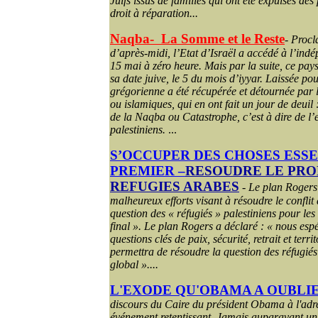
Juifs issus de familles qui ont été expulsés de
droit à réparation...
Naqba-
La Somme et le Reste
-
Procl
d’après-midi, l’Etat d’Israël a accédé à l’indé
15 mai à zéro heure. Mais par la suite, ce pay
sa date juive, le 5 du mois d’iyyar. Laissée pou
grégorienne a été récupérée et détournée par l
ou islamiques, qui en ont fait un jour de deui
de la Naqba ou Catastrophe, c’est à dire de l’
palestiniens.
...
S’OCCUPER DES CHOSES ESS
PREMIER –
RESOUDRE LE PRO
REFUGIES ARABES
-
Le plan Rogers
malheureux efforts visant à résoudre le conflit 
question des « réfugiés » palestiniens pour les 
final ». Le plan Rogers a déclaré : « nous esp
questions clés de paix, sécurité, retrait et terr
permettra de résoudre la question des réfugié
global »....
L'EXODE QU'OBAMA A OUBLI
discours du Caire du président Obama à l'adr
événement retentissant. Jamais auparavant un