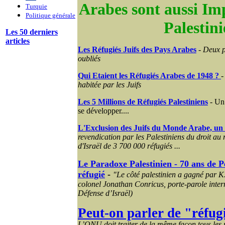
Arabes sont aussi Im
Turquie
Politique générale
Palestini
Les 50 derniers
articles
Les Réfugiés Juifs des Pays Arabes
-
Deux p
oubliés
Qui Etaient les Réfugiés Arabes de 1948 ?
-
habitée par les Juifs
Les 5 Millions de Réfugiés Palestiniens
- Un 
se développer....
L'Exclusion des Juifs du Monde Arabe, un
revendication par les Palestiniens du droit au r
d'Israël de 3 700 000 réfugiés ...
Le Paradoxe Palestinien - 70 ans de P
réfugié
-
"Le côté palestinien a gagné par K.
colonel Jonathan
Conricus
, porte-parole inte
Défense d’Israël)
Peut-on parler de "réfug
L’ONU doit traiter de la même façon tous les 