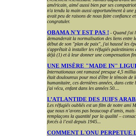
américain, aimé aussi bien par ses compatrio
n'a tendu la main aussi opportunément à une pa
avait peu de raisons de nous faire confiance e
congratuler.
OBAMA N'Y EST
PAS !
-
Quand j'ai 
demanderait la normalisation des liens entre l
début de son "plan de paix", j'ai haussé les épa
s'apprêtait à installer les réfugiés palestiniens
déjà (1) et à leur donner une compensation fin
UNE MISÈRE "MADE IN" LIGU
Internationaux ont ramassé presque 4,5 milliar
était douloureux pour moi d'être le témoin de l
humanitaire, ces dernières années, dans cette b
j'ai vécu, enfant dans les années 50.
...
L’ATLANTIDE DES JUIFS ARA
Les réfugiés oubliés est un film de notre ami 
que nous n’avons pas beaucoup d’amis, mais 
remplaçons la quantité par la qualité – consac
forcés à l’exil depuis 1945...
COMMENT L'ONU PERPETUE 