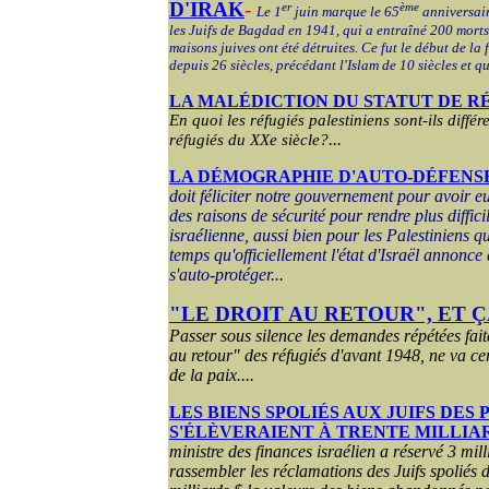
D'IRAK
-
er
ème
Le 1
juin marque le 65
anniversair
les Juifs de Bagdad en 1941, qui a entraîné 200 morts
maisons juives ont été détruites. Ce fut le début de la
depuis 26 siècles, précédant l'Islam de 10 siècles et 
LA MALÉDICTION DU STATUT DE R
En quoi les réfugiés palestiniens sont-ils différ
...
réfugiés du XXe siècle?
LA DÉMOGRAPHIE D'AUTO-DÉFENS
doit féliciter notre gouvernement pour avoir e
des raisons de sécurité pour rendre plus diffici
israélienne, aussi bien pour les Palestiniens qu
temps qu'officiellement l'état d'Israël annonce 
s'auto-protéger...
"LE DROIT AU RETOUR", ET
Passer sous silence les demandes répétées faite
au retour" des réfugiés d'avant 1948, ne va c
de la paix....
LES BIENS SPOLIÉS AUX JUIFS DES
S'ÉLÈVERAIENT À TRENTE MILLIA
ministre des finances israélien a réservé 3 mill
rassembler les réclamations des Juifs spoliés