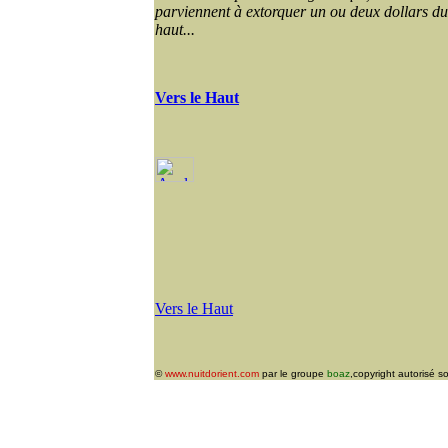
parviennent à extorquer un ou deux dollars du 
haut...
Vers le Haut
Vers le Haut
©
www.nuitdorient.com
par le groupe
boaz
,copyright autorisé s