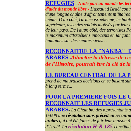
REFUGIES
-
Nulle part au monde les terr
d'aide du monde libre
-
L'assaut d'Israël cont
d'une longue chaîne d'affrontements militaires 
même. D'un côté, l'armée israélienne, technol
supérieure, avec des soldats motivés par leur 
de leur pays. De l'autre côté, des terroristes Pa
le maximum d'Israéliens innocents en lançant 
humaines sur des centres civils. ..
RECONNAITRE LA "NAKBA"
ARABES
Admettre la détresse de ce
-
de l'Histoire,
pourrait être la clé de 
LE BUREAU CENTRAL DE LA 
prend de mauvaises décisions en se basant su
à long terme
...
POUR LA PREMIERE FOIS LE
RECONNAIT LES REFUGIES JU
ARABES
-
La Chambre des représentants 
1/4/08 une
résolution sans précédent reconnai
arabes
qui ont été forcés de fuir leur maison à 
résolution H-R 185
d’Israël. La
constitue