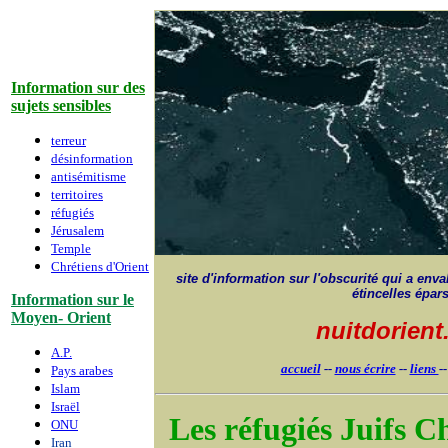
Information sur des
sujets sensibles
terreur
désinformation
antisémitisme
territoires
réfugiés
Jérusalem
Temple
Chrétiens d'Orient
site d'information sur l'obscurité qui a envah
étincelles épar
Information sur le
Moyen- Orient
nuitdorien
A.P.
accueil
--
nous écrire
--
liens
-
Pays arabes
Islam
Israë
l
Les réfugiés Juifs C
ONU
Iran