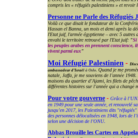
compris les « réfugiés palestiniens » et revoir
Personne ne Parle des Réfugiés J
Voilà ce que disait le fondateur de la Confrér
Hassan el Banna, un mois et demi après la dé
l'Etat juif, l'armée égyptienne – avec 5 autre
envahi le territoire retrouvé par l'Etat juif:
"
Si
les peuples arabes en prennent conscience, ils
vivent parmi eux
"
Moi Réfugié Palestinien
-
Disc
Quand je me promène
ambassadeur d’Israë
l à Oslo.
natale, Jaffa, je me souviens de l’
anne
e
1948.
maisons du quartier d’
Ajami
, les filets de pê
ch
diffé
rentes histoires sur l’année qui a change
m
Pour votre gouverne
-
Grâce à l’UN
en 1949 pour une seule année, et renouvelé sa
jusqu’en 2017, les Palestiniens dits "réfugiés"
des personnes délocalisées en 1948, lors de l’i
selon une décision de l’ONU.
Abbas Brouille les Cartes en Appel