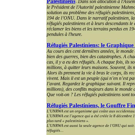
Palestiniens
Dans son allocution à l'Asse
-
le Président de l'Autorité palestinienne Mah
solution au problème des réfugiés palestiniens
194 de l’ONU. Dans le narratif palestinien, l
réfugiés palestiniens et à leurs descendants le d
réclamer les biens et les terrains perdus en 194
pendules à l'heure.
Réfugiés Palestiniens: le Graphique
Au cours des cent dernières années, le monde
bien des guerres, bien des catastrophes. A chaq
cas, il y a eu des réfugiés. A chaque fois, ils s
millions, à quitter leurs maisons. Souvent, ils 
Alors ils prennent la vie à bras le corps, ils r
vivent. Mais il est un peuple (qui n’en n’est pa
l’avant. Regardez le graphique suivant. Il rep
millions), des conflits majeurs dans le monde 
Que voit-on ? Les réfugiés palestiniens sont t
Réfugiés Palestiniens, le Gouffre Fi
L’UNRWA est un organisme qui coûte aux occidentaux 
L’UNRWA est l’agence qui a été créée le 8 décembre 1
plus tard « palestiniens ».
L’UNRWA est aussi la seule agence de l’ONU qui soit
réfugiés....