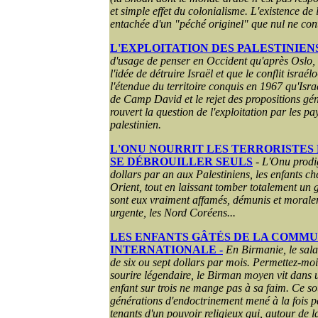
et simple effet du colonialisme. L'existence de l
entachée d'un "péché originel" que nul ne con
L'EXPLOITATION DES PALESTINIEN
d'usage de penser en Occident qu'après Oslo, 
l'idée de détruire Israël et que le conflit israé
l'étendue du territoire conquis en 1967 qu'Isr
de Camp David et le rejet des propositions g
rouvert la question de l'exploitation par les 
palestinien.
L'ONU NOURRIT LES TERRORISTES 
SE DÉBROUILLER SEULS
-
L'Onu prodig
dollars par an aux Palestiniens, les enfants c
Orient, tout en laissant tomber totalement un 
sont eux vraiment affamés, démunis et morale
urgente, les Nord Coréens...
LES ENFANTS GÂTÉS DE LA COMM
INTERNATIONALE -
En Birmanie, le salai
de six ou sept dollars par mois. Permettez-mo
sourire légendaire, le Birman moyen vit dans 
enfant sur trois ne mange pas à sa faim. Ce sou
générations d'endoctrinement mené à la fois par
tenants d'un pouvoir religieux qui, autour de