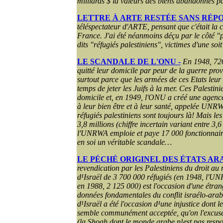
milliards $ la valeurs des biens abandonnés pa
LETTRE À ARTE RESTÉE SANS RÉP
téléspectateur d'ARTE, pensant que c'était la c
France. J'ai été néanmoins déçu par le côté "pa
dits "réfugiés palestiniens", victimes d'une soit 
LE SCANDALE DE L'ONU -
En 1948, 726
quitté leur domicile par peur de la guerre pro
surtout parce que les armées de ces Etats leur o
temps de jeter les Juifs à la mer. Ces Palestin
domicile et, en 1949, l'ONU a créé une agence 
à leur bien être et à leur santé, appelée UN
réfugiés palestiniens sont toujours là! Mais le
3,8 millions (chiffre incertain variant entre 3,6
l'UNRWA emploie et paye 17 000 fonctionnaire
en soi un véritable scandale…
LE PÉCHÉ ORIGINEL DES ÉTATS A
revendication par les Palestiniens du droit au r
d¹Israël de 3 700 000 réfugiés (en 1948, l'U
en 1988, 2 125 000) est l'occasion d'une étran
données fondamentales du conflit israélo-arab
d¹Israël a été l'occasion d¹une injustice dont le
semble communément acceptée, qu'on l'excuse 
(la Shoah dont le monde arabe n¹est pas respo