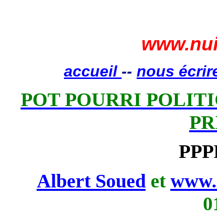
www.nui
accueil
--
nous écrir
POT POURRI POLITIQ
PR
PPP
Albert Soued
et
www.
0