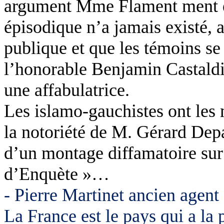
argument Mme
Flament
ment e
épisodique n’a jamais existé, a
publique et que les témoins s
l’honorable Benjamin
Castald
une affabulatrice.
Les islamo-gauchistes ont les m
la notoriété de M. Gérard Depa
d’un montage diffamatoire su
d’
Enquète
»…
- Pierre Martinet ancien agent
La France est le pays qui a l