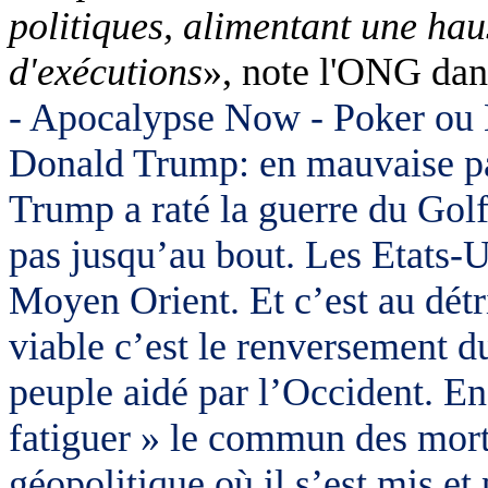
politiques, alimentant une ha
d'exécutions
», note l'ONG dan
- Apocalypse
Now
- Poker ou 
Donald
Trump
: en mauvaise p
Trump
a raté la guerre du Golfe
pas jusqu’au bout. Les Etats-U
Moyen Orient. Et c’est au détr
viable c’est le renversement d
peuple aidé par l’Occident. E
fatiguer » le commun des morte
géopolitique où il s’est mis et