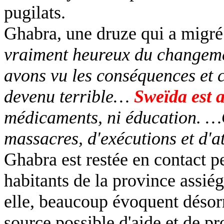
pugilats.
Ghabra
, une druze qui a migré
vraiment heureux du changeme
avons vu les conséquences et ce
devenu terrible…
Sweïda
est a
médicaments, ni éducation. …O
massacres, d'exécutions et d'a
Ghabra
est restée en contact p
habitants de la province assiég
elle, beaucoup évoquent déso
source possible d'aide et de pro