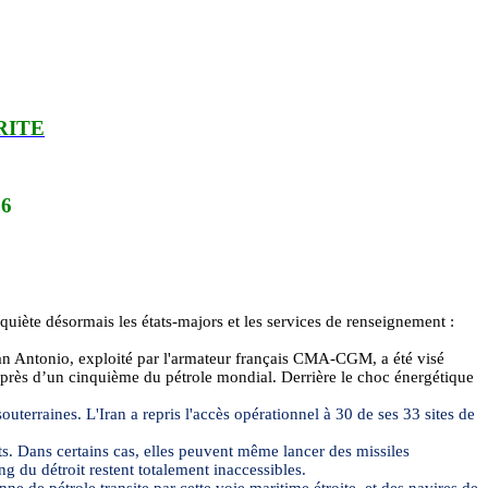
RITE
26
quiète désormais les états-majors et les services de renseignement :
San Antonio, exploité par l'armateur français CMA-CGM, a été visé
te près d’un cinquième du pétrole mondial. Derrière le choc énergétique
terraines. L'Iran a repris l'accès opérationnel à 30 de ses 33 sites de
nts. Dans certains cas, elles peuvent même lancer des missiles
ong du détroit restent totalement inaccessibles.
 de pétrole transite par cette voie maritime étroite, et des navires de