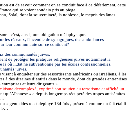
stion est de savoir comment on se conduit face à ce déferlement, cette
 France qui se voient soudain pris au piège….
an, Solal, dont la souveraineté, la noblesse, le mépris des âmes
ïsme : c’est, aussi, une obligation métaphysique.
sur les réseaux, l'incendie de synagogues, des ambulances
 pour leur communauté sur ce continent?
taux des communautés juives.
ement de protéger les pratiques religieuses juives notamment la
me là où l'État ne subventionne pas les écoles confessionnelles.
munautés juives.
visant à enquêter sur des ressortissants américains ou israéliens, à les
s à des dizaines d’entités dans le monde, dont de grandes entreprises
ntreprises et leurs dirigeants ».
émitisme décomplexé, exprimé son soutien au terrorisme et affiché un
ient qu’Albanese « a depuis longtemps récupéré des tropes antisémites
»….
 » ou « génocides » est déployé 134
fois ,
présenté comme un fait établi
uite…