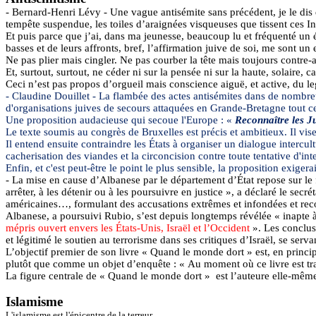
- Bernard-Henri Lévy - Une vague antisémite sans précédent, je le dis 
tempête suspendue, les toiles d’araignées visqueuses que tissent ces I
Et puis parce que j’ai, dans ma jeunesse, beaucoup lu et fréquenté un 
basses et de leurs affronts, bref, l’affirmation juive de soi, me sont u
Ne pas plier mais cingler. Ne pas courber la tête mais toujours contre-a
Et, surtout, surtout, ne céder ni sur la pensée ni sur la haute, solaire, 
Ceci n’est pas propos d’orgueil mais conscience aiguë, et active, du le
- Claudine Douillet - La flambée des actes antisémites dans de nombre
d'organisations juives de secours attaquées en Grande-Bretagne tout ce
Une proposition audacieuse qui secoue l'Europe : «
Reconnaître les J
Le texte soumis au congrès de Bruxelles est précis et ambitieux. Il vi
Il entend ensuite contraindre les États à organiser un dialogue intercu
cacherisation
des viandes et la circoncision contre toute tentative d'int
Enfin, et c'est peut-être le point le plus sensible, la proposition exige
- La mise en cause d’Albanese par le département d’État repose sur le fa
arrêter, à les détenir ou à les poursuivre en justice », a déclaré le secr
américaines…, formulant des accusations extrêmes et infondées et reco
Albanese, a poursuivi
Rubio
, s’est depuis longtemps révélée « inapte 
mépris ouvert envers les États-Unis, Israël et l’Occident
». Les conclu
et légitimé le soutien au terrorisme dans ses critiques d’Israël, se serv
L’objectif premier de son livre « Quand le monde dort » est, en princ
plutôt que comme un objet d’enquête : « Au moment où ce livre est trad
La figure centrale de « Quand le monde dort » est l’auteure elle-même :
Islamisme
L'islamisme est l'épicentre de la terreur.