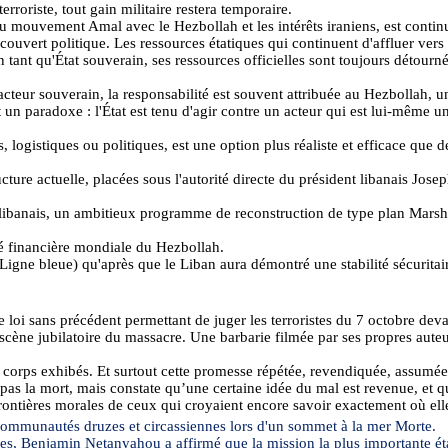
erroriste, tout gain militaire restera temporaire.
u mouvement Amal avec le Hezbollah et les intérêts iraniens, est contin
uvert politique. Les ressources étatiques qui continuent d'affluer vers l
 tant qu'État souverain, ses ressources officielles sont toujours détourn
acteur souverain, la responsabilité est souvent attribuée au Hezbollah, u
 un paradoxe : l'État est tenu d'agir contre un acteur qui est lui-même u
logistiques ou politiques, est une option plus réaliste et efficace que de
tructure actuelle, placées sous l'autorité directe du président libanais Jo
ibanais, un ambitieux programme de reconstruction de type plan Marshal
ité financière mondiale du Hezbollah.
a Ligne bleue) qu'après que le Liban aura démontré une stabilité sécuritai
e loi sans précédent permettant de juger les terroristes du 7 octobre de
scène jubilatoire du massacre. Une barbarie filmée par ses propres aute
 corps exhibés. Et surtout cette promesse répétée, revendiquée, assumée
e pas la mort, mais constate qu’une certaine idée du mal est revenue, et 
rontières morales de ceux qui croyaient encore savoir exactement où elle
communautés druzes et circassiennes lors d'un sommet à la mer Morte.
nnes, Benjamin Netanyahou a affirmé que la mission la plus importante ét