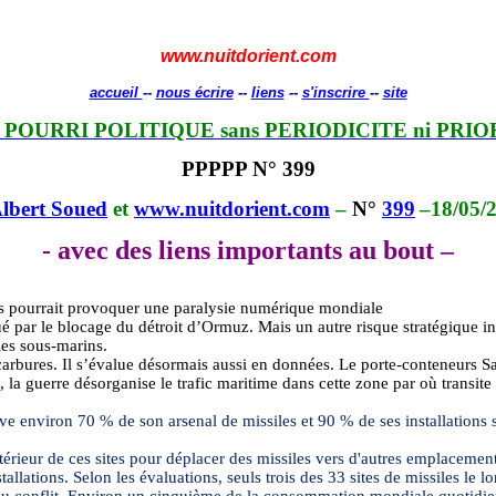
www.nuitdorient.com
accueil
--
nous écrire
--
liens
--
s'inscrire
--
site
 POURRI POLITIQUE sans PERIODICITE ni PRIO
PPPPP N° 399
lbert Soued
et
www.nuitdorient.com
–
N°
399
–18/05/
- avec des liens importants au bout –
s pourrait provoquer une paralysie numérique mondiale
ué par le blocage du détroit d’Ormuz. Mais un autre risque stratégique in
les sous-marins.
ocarbures. Il s’évalue désormais aussi en données. Le porte-conteneurs 
s, la guerre désorganise le trafic maritime dans cette zone par où transi
 environ 70 % de son arsenal de missiles et 90 % de ses installations sou
intérieur de ces sites pour déplacer des missiles vers d'autres emplaceme
allations. Selon les évaluations, seuls trois des 33 sites de missiles le l
u conflit. Environ un cinquième de la consommation mondiale quotidienne