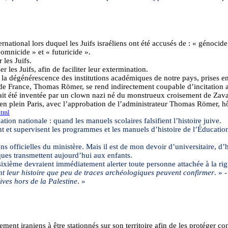
national lors duquel les Juifs israéliens ont été accusés de : « génocid
«
omnicide
» et «
futuricide
».
 les Juifs.
les Juifs, afin de faciliter leur extermination.
nt la dégénérescence des institutions académiques de notre pays, prises e
e de France, Thomas Römer, se rend indirectement coupable d’incitation
ait été inventée par un clown nazi né du monstrueux croisement de Zava
en plein Paris, avec l’approbation de l’administrateur Thomas Römer, h
html
ation nationale : quand les manuels scolaires falsifient l’histoire juive.
t et supervisent les programmes et les manuels d’histoire de l’Éducation
ns officielles du ministère. Mais il est de mon devoir d’universitaire, d’
ques transmettent aujourd’hui aux enfants.
 sixième devraient immédiatement alerter toute personne attachée à la rig
nt leur histoire que peu de traces archéologiques peuvent confirmer
. » -
ves hors de la Palestine
. »
ment iraniens à être stationnés sur son territoire afin de les protéger co