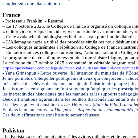
simplement, une plaisanterie ?
France
- Professeur Franklin - Résumé :
– Le 17 octobre 2025, le Collège de France a organisé un colloque inter
«
culturocide
», «
épistémicide
», «
scholasticide
», «
mnémocide
», 
– Cette avalanche de néologismes barbares avait pour but de diaboliser
– L’Allemagne nazie a utilisé des procédés similaires pour déshumaniser 
– Les colloques antisémites à répétition au Collège de France illustre
– En autorisant ces colloques antisémites, l’administrateur du Collèg
Le programme de ce colloque ressemble à une sinistre blague, qui aur
Le colloque du 17 octobre 2025 a constitué un véritable pogrom oral, 
https://ripostelaique.com/college-de-france-vol-au-dessus-dun-nid-dantisemites.
-
Yana
Grinshpun
-
Lettre ouverte : à l’attention du ministère de l’Éduc
Je me permets d’interpeller publiquement ceux qui conçoivent, validen
présentés à des élèves de sixième au sujet de l’histoire du peuple juif.
Je sais que les enseignants ne font souvent qu’appliquer les prescriptio
les inexactitudes historiques que les manuels et les supports pédagogi
Deux affirmations figurant dans les feuillets distribués aux enfants de
Les élèves peuvent ainsi lire : «
Les Hébreux y (dans la Bible) raconte
Et, dans le même cours : «
Diaspora – dispersion des communautés jui
Ces deux affirmations sont historiquement fausses.
Pakistan
Le Pakistan a secrètement autorisé les avions militaires et de renseigne
-