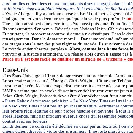
aux familles endeuillées et aux combattants druzes engagés dans la dé
«
Je le vois chez les soldats héroïques. Je le vois dans les familles e
-
Yvette
Abergel
Il y a quelque chose en Israël qui met les gens mal à l
- -
l'indignation, et vous découvrirez quelque chose de plus profond :
un 
Une nation aussi petite ne devrait pas être aussi puissante. Point final
Ils sont entourés d'ennemis. Détestés aux Nations Unies. Cible du terr
Et pourtant, ils prospèrent comme si demain n'existait pas. Dans le d
renseignement. Dans le domaine moral.
Dans une volonté inébranlable.
des otages sous le nez des pires régimes du monde. Ils survivent à des 
Le monde entier observe, perplexe.
Alors, comme face à une force inc
pouvoir et la justice s'effondrent. On réalise alors qu'on n'assiste pas 
Parce qu’il est plus facile de qualifier un miracle de « tricherie » q
Etats-Unis
Les États-Unis jugent l’Iran « dangereusement proche » de l’arme nu
-
Le secrétaire américain à l’Énergie, Chris Wright, affirme que Téhéra
presque achevée. Mais une étape distincte serait encore nécessaire pou
L'AIEA estime que les stocks d’uranium enrichi se trouvent toujours à
Selon Chris Wright, l’objectif devait être d’empêcher tout futur enrich
- Pierre
Rehov
décrit avec précision « Le New York Times et Israël : 
Le New York Times n’est pas un journal antisémite. Affirmer le contraire 
leur propre récit légitime de leur propre histoire est devenue, à tout l
après légende, finit par produire quelque chose qui ressemble beaucoup 
contrat avec ses lecteurs.
Lundi dernier, ce contrat a été déchiré en deux par un texte où l’on a 
chiens étaient dressés à violer des prisonniers. Il ne reste plus, à c