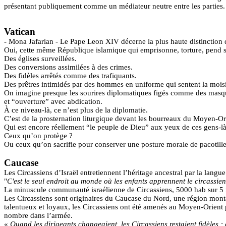
présentant publiquement comme un médiateur neutre entre les parties.
Vatican
-
Mona
Jafarian
- Le Pape Leon XIV décerne la plus haute distinction 
Oui, cette même République islamique qui emprisonne, torture, pend s
Des églises surveillées.
Des conversions assimilées à des crimes.
Des fidèles arrêtés comme des trafiquants.
Des prêtres intimidés par des hommes en uniforme qui sentent la mois
On imagine presque les sourires diplomatiques figés comme des masque
et “ouverture” avec abdication.
À ce niveau-là, ce n’est plus de la diplomatie.
C’est de la prosternation liturgique devant les bourreaux du Moyen-O
Qui est encore réellement “le peuple de Dieu” aux yeux de ces gens-là
Ceux qu’on protège ?
Ou ceux qu’on sacrifie pour conserver une posture morale de pacotill
Caucase
Les Circassiens d’Israël entretiennent l’héritage ancestral par la langue 
"
C'est le seul endroit au monde où les enfants apprennent le circassie
La minuscule communauté israélienne de Circassiens, 5000
hab
sur 5 
Les Circassiens sont originaires du Caucase du Nord, une région monta
talentueux et loyaux, les Circassiens ont été amenés au Moyen-Orient 
nombre dans l’armée.
«
Quand les dirigeants changeaient, les Circassiens restaient fidèles ;