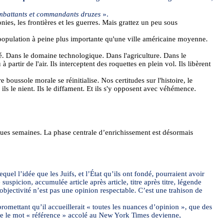
 combattants et commandants druzes
».
onies, les frontières et les guerres. Mais grattez un peu sous
Une population à peine plus importante qu'une ville américaine moyenne.
é. Dans le domaine technologique. Dans l'agriculture. Dans le
 partir de l'air. Ils interceptent des roquettes en plein vol. Ils libèrent
 boussole morale se réinitialise. Nos certitudes sur l'histoire, le
 ils le nient. Ils le diffament. Et ils s'y opposent avec véhémence.
lques semaines. La phase centrale d’enrichissement est désormais
quel l’idée que les Juifs, et l’État qu’ils ont fondé, pourraient avoir
uspicion, accumulée article après article, titre après titre, légende
objectivité n’est pas une opinion respectable. C’est une trahison de
romettant qu’il accueillerait « toutes les nuances d’opinion », que des
 que le mot « référence » accolé au New York Times devienne,