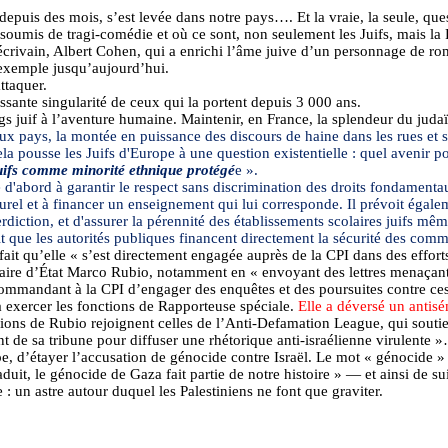
depuis des mois, s’est levée dans notre pays…. Et la vraie, la seule, que
nsoumis de tragi-comédie et où ce sont, non seulement les Juifs, mais la
écrivain, Albert Cohen, qui a enrichi l’âme juive d’un personnage de rom
n exemple jusqu’aujourd’hui.
ttaquer.
cassante singularité de ceux qui la portent depuis 3 000 ans.
gs juif à l’aventure humaine. Maintenir, en France, la splendeur du juda
ux pays, la montée en puissance des discours de haine dans les rues et 
la pousse les Juifs d'Europe à une question existentielle : quel avenir
uifs comme minorité ethnique protégé
e ».
se d'abord à garantir le respect sans discrimination des droits fondamen
lturel et à financer un enseignement qui lui corresponde. Il prévoit égal
erdiction, et d'assurer la pérennité des établissements scolaires juifs mê
rait que les autorités publiques financent directement la sécurité des com
it qu’elle « s’est directement engagée auprès de la CPI dans des efforts 
étaire d’État Marco
Rubio
, notamment en « envoyant des lettres menaçante
mmandant à la CPI d’engager des enquêtes et des poursuites contre ces e
à exercer les fonctions de Rapporteuse spéciale.
Elle a déversé un antis
sions de
Rubio
rejoignent celles de l’Anti-
Defamation
League
, qui sout
ant de sa tribune pour diffuser une rhétorique anti-israélienne virulente 
ipe, d’étayer l’accusation de génocide contre Israël. Le mot « génocide
uit, le génocide de Gaza fait partie de notre histoire » — et ainsi de s
 un astre autour duquel les Palestiniens ne font que graviter.