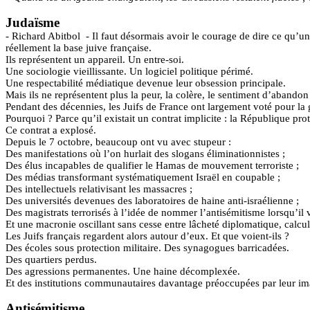
Judaïsme
- Richard Abitbol
- Il faut désormais avoir le courage de dire ce qu’u
réellement la base juive française.
Ils représentent un appareil. Un entre-soi.
Une sociologie vieillissante. Un logiciel politique périmé.
Une respectabilité médiatique devenue leur obsession principale.
Mais ils ne représentent plus la peur, la colère, le sentiment d’abandon
Pendant des décennies, les Juifs de France ont largement voté pour la 
Pourquoi ? Parce qu’il existait un contrat implicite : la République proté
Ce contrat a explosé.
Depuis le 7 octobre, beaucoup ont vu avec stupeur :
Des manifestations où l’on hurlait des slogans
éliminationnistes
;
Des élus incapables de qualifier le Hamas de mouvement terroriste ;
Des médias transformant systématiquement Israël en coupable ;
Des intellectuels relativisant les massacres ;
Des universités devenues des laboratoires de haine anti-israélienne ;
Des magistrats terrorisés à l’idée de nommer l’antisémitisme lorsqu’il v
Et une
macronie
oscillant sans cesse entre lâcheté diplomatique, calcul
Les Juifs français regardent alors autour d’eux. Et que voient-ils ?
Des écoles sous protection militaire. Des synagogues barricadées.
Des quartiers perdus.
Des agressions permanentes. Une haine décomplexée.
Et des institutions communautaires davantage préoccupées par leur im
Antisémitisme