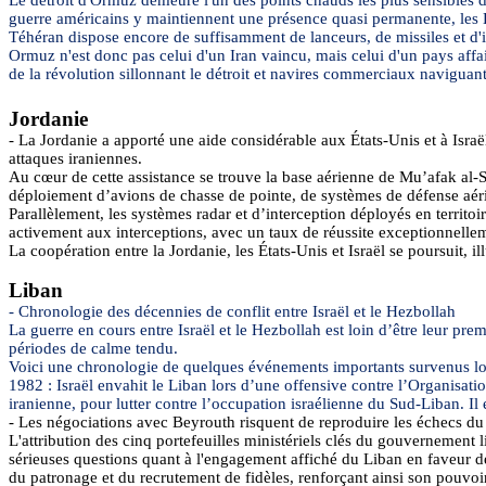
guerre américains y maintiennent une présence quasi permanente, les É
Téhéran dispose encore de suffisamment de lanceurs, de missiles et d'ins
Ormuz n'est donc pas celui d'un Iran vaincu, mais celui d'un pays affaib
de la révolution sillonnant le détroit et navires commerciaux naviguant
Jordanie
- La Jordanie a apporté une aide considérable aux États-Unis et à Isra
attaques iraniennes.
Au cœur de cette assistance se trouve la base aérienne de
Mu’afak
al-
S
déploiement d’avions de chasse de pointe, de systèmes de défense aéri
Parallèlement, les systèmes radar et d’interception déployés en territoi
activement aux interceptions, avec un taux de réussite exceptionnelle
La coopération entre la Jordanie, les États-Unis et Israël se poursuit, i
Liban
- Chronologie des décennies de conflit entre Israël et le Hezbollah
La guerre en cours entre Israël et le Hezbollah est loin d’être leur pr
périodes de calme tendu.
Voici une chronologie de quelques événements importants survenus lors
1982 : Israël envahit le Liban lors d’une offensive contre l’Organisation
iranienne, pour lutter contre l’occupation israélienne du Sud-Liban. Il 
- Les négociations avec Beyrouth risquent de reproduire les échecs du 
L'attribution des cinq portefeuilles ministériels clés du gouvernement l
sérieuses questions quant à l'engagement affiché du Liban en faveur de
du patronage et du recrutement de fidèles, renforçant ainsi son pouvoir 