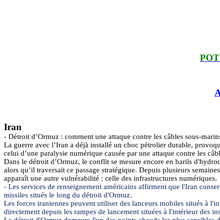
POT
A
Iran
-
Détroit d’Ormuz : comment une attaque contre les câbles sous-marin
La guerre avec l’Iran a déjà installé un choc pétrolier durable, provoq
celui d’une paralysie numérique causée par une attaque contre les câb
Dans le détroit d’Ormuz, le conflit se mesure encore en barils d'hydr
alors qu’il traversait ce passage stratégique. Depuis plusieurs semaine
apparaît une autre vulnérabilité : celle des infrastructures numériques.
-
Les services de renseignement américains affirment que l'Iran conserve
missiles situés le long du détroit d'Ormuz.
Les forces iraniennes peuvent utiliser des lanceurs mobiles situés à l'
directement depuis les rampes de lancement situées à l'intérieur des inst
Le détroit d'Ormuz demeure l'un des points chauds les plus sensibles d