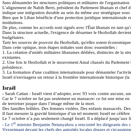
Sans démanteler les structures politiques et militaires de l'organisation t
L’alignement de Nabih Berri, président du Parlement libanais et chef d
indique une intégration durable au sein du même axe stratégique sous co
Bien que le Liban bénéficie d'une protection juridique internationale en
institutions.
De plus, comme les accords sont signés avec l'État libanais en tant qu'
Dans la structure actuelle, l'exigence de désarmer le Hezbollah devient
budgétaires.
Tarir les sources de pouvoir du Hezbollah, qu'elles soient économiques, 
Dans cette optique, trois étapes initiales sont donc essentielles :
1. La création d'unités militaires libanaises dédiées, distinctes de la s
existantes.
2. Une fois le Hezbollah et le mouvement Amal chassés du Parlement l
présidence.
3. La formation d'une coalition internationale pour démanteler l'activ
Israël n'envisagera un retour à la frontière internationale historique (l
Israël
-
Sarah
Cattan
- Israël vient d’adopter, avec 93 voix contre aucune, un
Car le 7 octobre ne fut pas seulement un massacre: ce fut une mise en 
de terroriser jusque dans l’image même de la mort.
Des familles brûlées. Des femmes violées. Des enfants massacrés. Des
Il faut mesurer la gravité historique d’un tel moment: Israël ne célèbr
Le 7 octobre n’a pas seulement changé Israël. Il a déplacé jusqu’aux f
er
-
Le 1
ministre Benjamin Netanyahou a rencontré les dirigeants des 
S'exprimant devant les chefs des autorités locales druzes et circassie