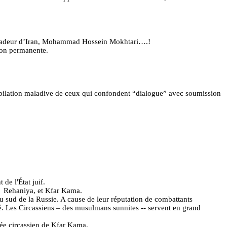
ssadeur d’Iran, Mohammad Hossein
Mokhtari
….!
ion permanente.
jubilation maladive de ceux qui confondent “dialogue” avec soumission
 de l'État juif.
s
Rehaniya
, et
Kfar
Kama.
 sud de la Russie. A cause de leur réputation de combattants
é. Les Circassiens – des musulmans sunnites -- servent en grand
ée circassien de
Kfar
Kama.