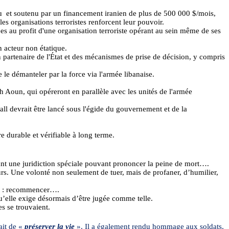
u
et soutenu par un financement iranien de plus de 500 000 $/mois,
es organisations terroristes renforcent leur pouvoir.
ées au profit d'une organisation terroriste opérant au sein même de ses
n acteur non étatique.
n partenaire de l'État et des mécanismes de prise de décision, y compris
 le démanteler par la force via l'armée libanaise.
seph Aoun, qui opéreront en parallèle avec les unités de l'armée
l devrait être lancé sous l'égide du gouvernement et de la
re durable et vérifiable à long terme.
vant une juridiction spéciale pouvant prononcer la peine de mort….
urs. Une volonté non seulement de tuer, mais de profaner, d’humilier,
 :
recommencer
….
qu’elle exige désormais d’être jugée comme telle.
s se trouvaient.
ait de «
préserver la vie
». Il a également rendu hommage aux soldats,