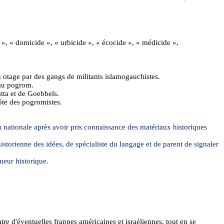
e », «
domicide
», «
urbicide
», « écocide », «
médicide
»,
n otage par des gangs de militants
islamogauchistes
.
 au pogrom.
tta et de Goebbels.
ôte des pogromistes.
 nationale après avoir pris connaissance des matériaux historiques
historienne des idées, de spécialiste du langage et de parent de signaler
ueur historique.
ntre d'éventuelles frappes américaines et israéliennes, tout en se