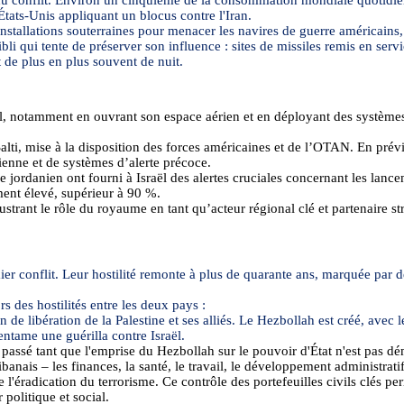
tats-Unis appliquant un blocus contre l'Iran.
tallations souterraines pour menacer les navires de guerre américains, le
li qui tente de préserver son influence : sites de missiles remis en servi
 de plus en plus souvent de nuit.
ël, notamment en ouvrant son espace aérien et en déployant des systèmes 
alti
, mise à la disposition des forces américaines et de l’OTAN. En prév
enne et de systèmes d’alerte précoce.
re jordanien ont fourni à Israël des alertes cruciales concernant les lanc
ment élevé, supérieur à 90 %.
llustrant le rôle du royaume en tant qu’acteur régional clé et partenaire 
emier conflit. Leur hostilité remonte à plus de quarante ans, marquée par
 des hostilités entre les deux pays :
 de libération de la Palestine et ses alliés. Le Hezbollah est créé, avec 
entame une guérilla contre Israël.
passé tant que l'emprise du Hezbollah sur le pouvoir d'État n'est pas dé
ibanais – les finances, la santé, le travail, le développement administrat
 l'éradication du terrorisme. Ce contrôle des portefeuilles civils clés 
politique et social.