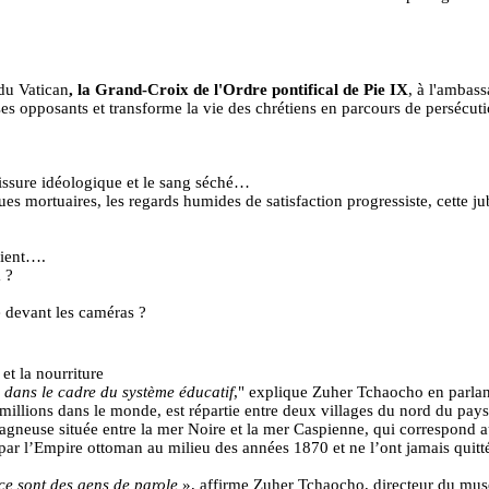
du Vatican
, la
Grand-Croix
de l'Ordre pontifical de Pie IX
, à l'amba
es opposants et transforme la vie des chrétiens en parcours de persécut
issure idéologique et le sang séché…
s mortuaires, les regards humides de satisfaction progressiste, cette 
rient….
 ?
e devant les caméras ?
et la nourriture
n dans le cadre du système éducatif
," explique
Zuher
Tchaocho
en parlant
millions dans le monde, est répartie entre deux villages du nord du pay
gneuse située entre la mer Noire et la mer Caspienne, qui correspond au
par l’Empire ottoman au milieu des années 1870 et ne l’ont jamais quitt
 ce sont des gens de parole
», affirme
Zuher
Tchaocho
, directeur du mus