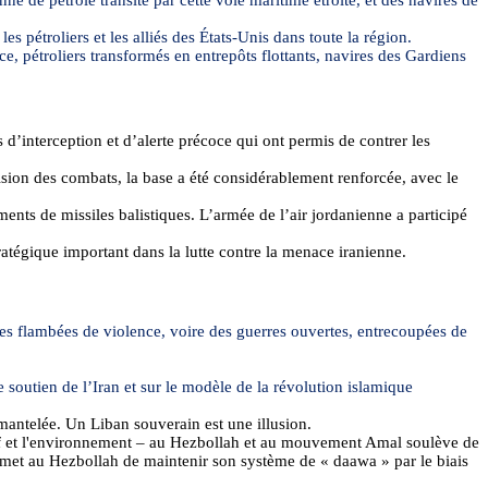
s pétroliers et les alliés des États-Unis dans toute la région.
ce, pétroliers transformés en entrepôts flottants, navires des Gardiens
d’interception et d’alerte précoce qui ont permis de contrer les
ision des combats, la base a été considérablement renforcée, avec le
ements de missiles balistiques. L’armée de l’air jordanienne a participé
stratégique important dans la lutte contre la menace iranienne.
 des flambées de violence, voire des guerres ouvertes, entrecoupées de
le soutien de l’Iran et sur le modèle de la révolution islamique
mantelée. Un Liban souverain est une illusion.
if et l'environnement –
au Hezbollah et
au mouvement Amal soulève de
permet au Hezbollah de maintenir son système de «
daawa
» par le biais