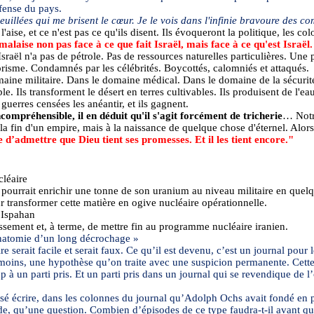
fense du pays.
ndeuillées qui me brisent le cœur. Je le vois dans l'infinie bravoure des
'aise, et ce n'est pas ce
qu'ils disent. Ils évoqueront la politique, les col
malaise non pas face à ce que fait Israël, mais face à ce qu'est Israël.
. Israël n'a pas de pétrole. Pas de ressources naturelles particulières. 
orisme. Condamnés par les célébrités. Boycottés, calomniés et attaqués.
omaine militaire. Dans le domaine médical. Dans le domaine de la sécurit
 Ils transforment le désert en terres cultivables. Ils produisent de l'eau à
guerres censées les anéantir, et ils gagnent.
ompréhensible, il en déduit qu'il s'agit forcément de tricherie
… Notre
à la fin d'un empire, mais à la naissance de quelque chose d'éternel. Alors
ue d’admettre que Dieu tient ses promesses. Et il les tient encore."
cléaire
n pourrait enrichir une tonne de son uranium au niveau militaire en que
r transformer cette matière en ogive nucléaire opérationnelle.
 Ispahan
issement et, à terme, de mettre fin au programme nucléaire iranien.
anatomie d’un long décrochage »
serait facile et serait faux. Ce qu’il est devenu, c’est un journal pour le
e moins, une hypothèse qu’on traite avec une suspicion permanente. Cette s
à un parti pris. Et un parti pris dans un journal qui se revendique de l’
osé écrire, dans les colonnes du journal qu’Adolph Ochs avait fondé en p
e stade, qu’une question. Combien d’épisodes de ce type faudra-t-il avant