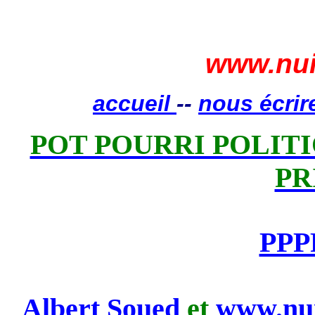
www.nui
accueil
--
nous écrir
POT POURRI POLITIQ
PR
PPP
Albert Soued
et
www.nui