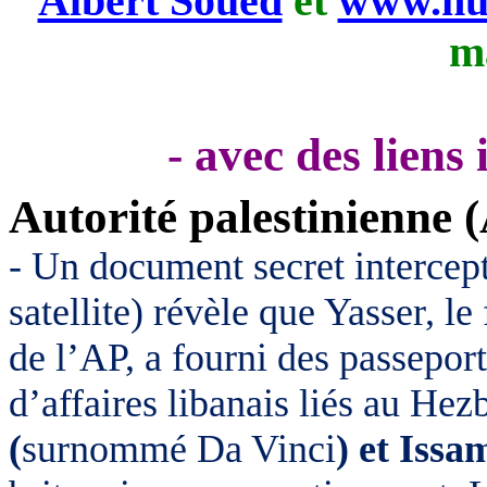
Albert Soued
et
www.nui
m
- avec des liens
Autorité palestinienne 
- Un document secret intercep
satellite) révèle que Yasser, 
de l’AP, a fourni des passepo
d’affaires libanais liés au Hezb
(
surnommé Da Vinci
) et Iss