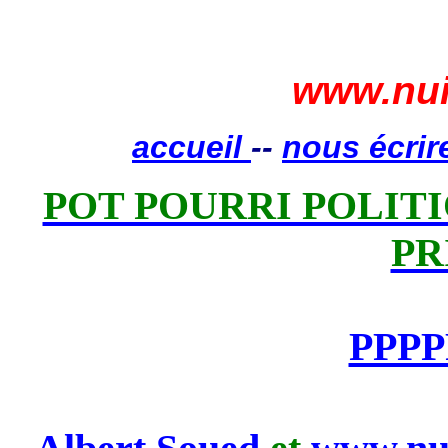
www.nui
accueil
--
nous écrir
POT POURRI POLITIQ
PR
PPPP