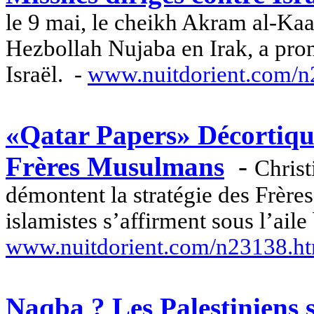
le 9 mai, le cheikh
Akram
al-
Kaa
Hezbollah
Nujaba
en Irak, a pro
Israël.
-
www.nuitdorient.com/
«Qatar Papers» Décortiqu
Frères Musulmans
-
Chris
démontent la stratégie des Frèr
islamistes s’affirment sous l’aile
www.nuitdorient.com/n23138.h
Naqba ? Les Palestiniens 