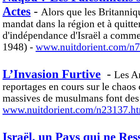
Actes
-
Alors que les Britanniq
mandat dans la région et à quitter
d'indépendance d'Israël a comm
1948) -
www.nuitdorient.com/n
L’Invasion Furtive
-
Les A
reportages en cours sur le chaos 
massives de musulmans font des r
www.nuitdorient.com/n23137.h
Israël, un Pays qui ne Re