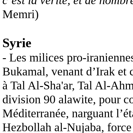
c’est la vérité, et de nomb
Memri)
Syrie
- Les milices pro-iraniennes
Bukamal, venant d’Irak et c
à Tal Al-Sha'ar, Tal Al-Ahma
division 90 alawite, pour co
Méditerranée, narguant l’éta
Hezbollah al-Nujaba, force l