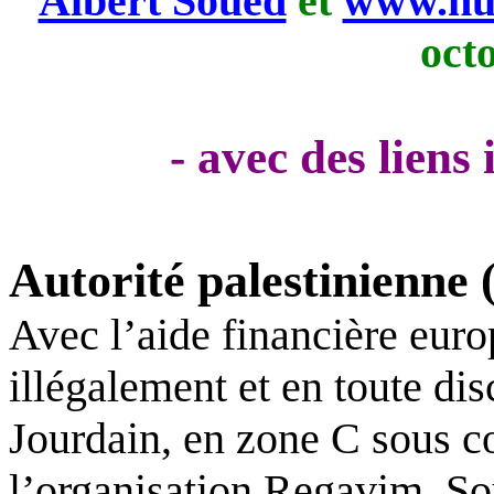
Albert Soued
et
www.nui
oct
- avec des liens
Autorité palestinienne
Avec l’aide financière eur
illégalement et en toute dis
Jourdain, en zone C sous co
l’organisation Regavim. So