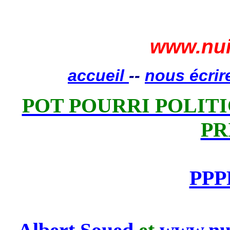
www.nui
accueil
--
nous écrir
POT POURRI POLITIQ
PR
PPP