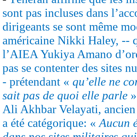
sont pas incluses dans l’acc
dirigeants se sont même mo
américaine Nikki Haley, -- 
l’AIEA
Yukiya
Amano
d’ord
pas se contenter des sites n
- prétendant «
qu’elle ne co
sait pas de quoi elle parle
»
Ali Akhbar
Velayati
, ancien
a été catégorique: «
Aucun é
dans nos sites militaires qui