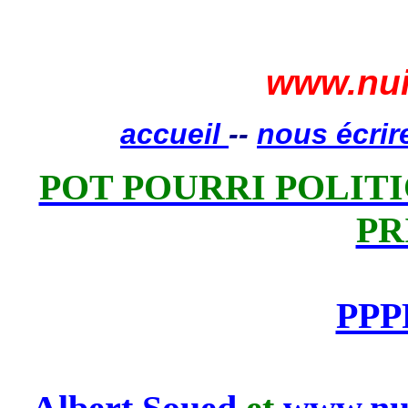
www.nui
accueil
--
nous écrir
POT POURRI POLITIQ
PR
PPP