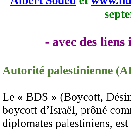
Albert Soued
et
www.nui
sept
- avec des liens
Autorité palestinienne (A
Le « BDS » (Boycott, Désin
boycott d’Israël, prôné com
diplomates palestiniens, est 