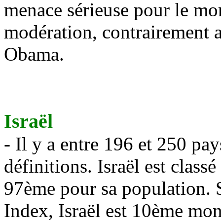
menace sérieuse pour le mon
modération, contrairement a
Obama
.
Israël
- Il y a entre 196 et 250 pa
définitions.
Isra
ë
l est class
97ème pour sa population.
Index,
Israë
l est 10ème mon