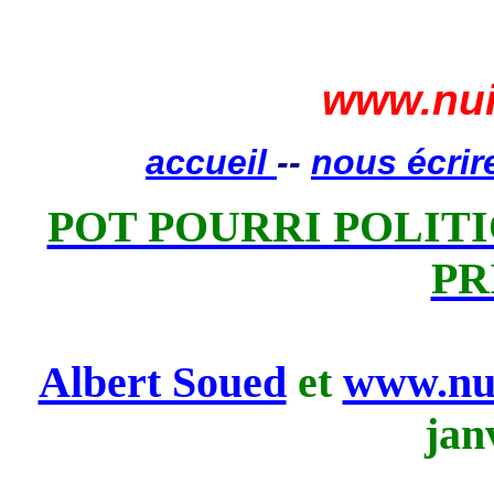
www.nui
accueil
--
nous écrir
POT POURRI POLITIQ
PR
Albert Soued
et
www.nui
jan