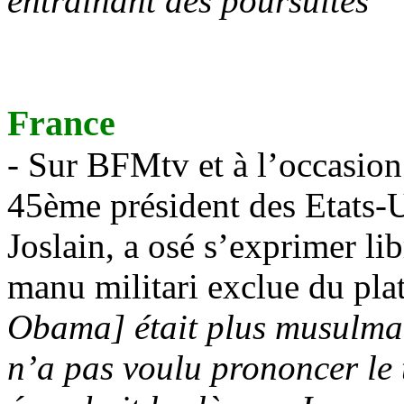
entraînant des poursuites
"
France
- Sur
BFMtv
et à l’occasion
45ème président des Etats-U
Joslain
, a osé s’
exprimer
li
manu militari exclue du pla
Obama
] était plus musulm
n
’a pas voulu prononcer le 