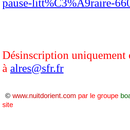
pause-litt%C3%A9raire-66
Désinscription uniquement e
à
alres@sfr.fr
©
www.nuitdorient.com
par le groupe
bo
site