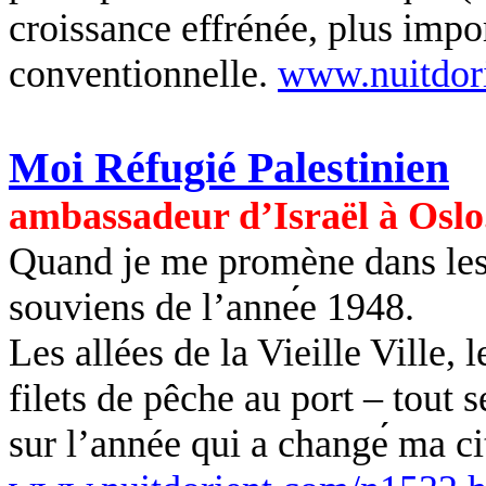
croissance effrénée, plus impor
conventionnelle.
www.nuitdor
Moi Réfugié Palestinien
ambassadeur d’Israë
l à Oslo
Quand je me promène dans les r
souviens de l’
anne
e
1948.
Les allées de la Vieille Ville, 
filets de pê
che au
port – tout s
sur l’année qui a change
ma cit