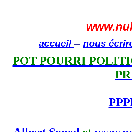
www.nui
accueil
--
nous écrir
POT POURRI POLITIQ
PR
PPP