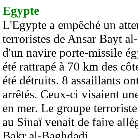
Egypte
L'Egypte a empêché un atten
terroristes
de
Ansar
Bayt
al-
d'un navire porte-missile ég
été rattrapé à
70 km
des côte
été détruits. 8 assaillants on
arrêtés. Ceux-ci visaient un
en mer. Le groupe terrorist
au Sinaï venait de faire all
Bakr
al-
Baghdadi
.