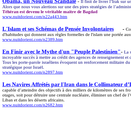
Obama, un Nouveau Scandale
-
Il finit de livrer l’Irak sur
Alors que nous vous alertions sur une des pires stratégies de l’administ
Téhéran est devenu le véritable maitre de Bagdad
www.nuitdorient.com/n22a443.htm
L'Islam et ses Schémas de Pensée Involontaires
-
Co
d'habitudes qui donnent aux règles formelles de l'islam une portée au
www.nuitdorient.com/n2389.htm
En Finir avec le Mythe d'un "Peuple Palestinien"
-
La 
incroyable succès à mettre au crédit des agences de renseignement et d
Tous les porte-parole israéliens évoquent un renforcement militaire du
stratégique pour Israël.
www.nuitdorient.com/n2897.htm
Les Navires Affrétés par l'Iran dans le Collimateur d’I
capable d’atteindre des objectifs à des milliers de kilomètres de ses 
otages, soit pour détruire une centrale nucléaire, éliminer un chef de 
Liban et dans les déserts africains.
www.nuitdorient.com/n2682.htm