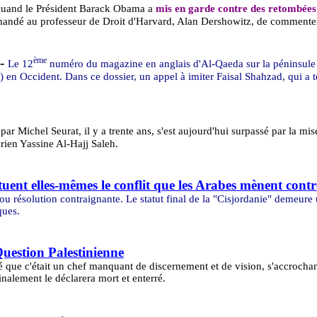
uand le Président
Barack
Obama
a
mis en garde contre des retombées 
andé au professeur de Droit d'Harvard, Alan
Dershowitz
, de commenter
-
ème
Le 12
numéro du magazine en anglais d'Al-Qaeda sur la péninsul
) en Occident. Dans ce dossier, un appel à imiter Faisal Shahzad, qui a 
 par Michel Seurat, il y a trente ans, s'est aujourd'hui surpassé par la mi
syrien Yassine Al-Hajj Saleh.
uent elles-mêmes le conflit que les Arabes mènent contr
u résolution contraignante. Le statut final de la "Cisjordanie" demeure u
ques.
uestion Palestinienne
 que c'était un chef manquant de discernement et de vision, s'accrochan
inalement le déclarera mort et enterré.