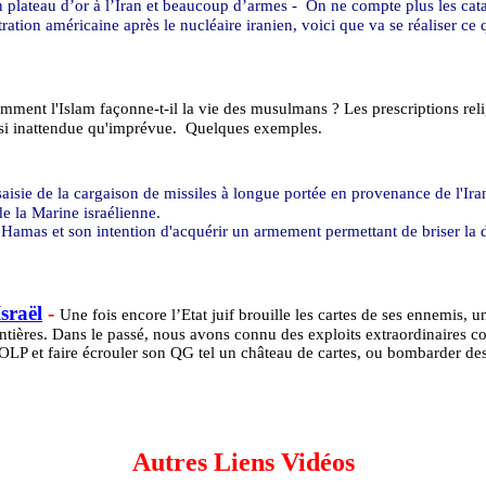
 un plateau d’or à l’Iran et beaucoup d’armes -
On ne compte plus les cat
ration américaine après le nucléaire iranien, voici que va se réaliser ce
mment l'Islam façonne-t-il la vie des musulmans ? Les prescriptions relig
ssi inattendue qu'imprévue.
Quelques exemples.
saisie de la cargaison de missiles à longue portée en provenance de l'Ir
e la Marine israélienne.
 Hamas et son intention d'acquérir un armement permettant de briser la 
sraël
-
Une fois encore l’Etat juif brouille les cartes de ses ennemis, 
frontières. Dans le passé, nous avons connu des exploits extraordinaires
l’OLP et faire écrouler son QG tel un château de cartes, ou bombarder de
Autres Liens Vidéos