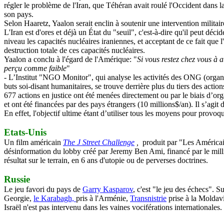
régler le problème de l'Iran, que
Téhéran avait roulé l'Occident dans l
son pays.
Selon Haaretz, Yaalon serait enclin à soutenir une intervention militaire
L'Iran est d'ores et déjà un État du "seuil", c'est-à-dire qu'il peut d
niveau les capacités nucléaires iraniennes, et acceptant de ce fait que l'
destruction totale de ces capacités nucléaires.
Yaalon a conclu à l'égard de l'Amérique: "
Si vous restez chez vous à 
perçu comme faible
"
-
L’Institut "NGO Monitor", qui analyse les activités des ONG (organi
buts soi-disant humanitaires, se trouve derrière plus du tiers des action
677 actions en justice ont été menées directement ou par le biais d
et ont été financées par des pays étrangers (10 millions$/an). Il s’agit
En effet, l'objectif ultime étant d’utiliser tous les moyens pour provoq
Etats-Unis
Un film américain
The J Street Challenge
,
produit par "Les Américain
désinformation du lobby créé par Jeremy Ben Ami, financé par le milli
résultat sur le terrain, en 6 ans d'utopie ou de perverses doctrines.
Russie
Le jeu favori du pays de
Garry Kasparov
, c'est "le jeu des échecs". 
Georgie,
le Karabagh,
pris à l'Arménie,
Transnistrie
prise à la Moldavi
Israël n'est pas intervenu dans les vaines vociférations internationales.