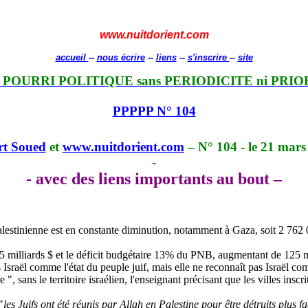
www.nuitdorient.com
accueil
--
nous écrire
--
liens
--
s'inscrire
--
site
 POURRI POLITIQUE sans PERIODICITE ni PRIO
PPPPP N° 104
rt Soued
et
www.nuitdorient.com
– N° 104 - le 21 mars
-
- avec des liens importants au bout –
lestinienne est en constante diminution, notamment à Gaza, soit 2 76
s 5 milliards $ et le déficit budgétaire 13% du PNB, augmentant de 125 
raël comme l'état du peuple juif, mais elle ne reconnaît pas Israël comm
", sans le territoire israélien, l'enseignant précisant que les villes insc
"
les Juifs ont été réunis par Allah en Palestine pour être détruits plus f