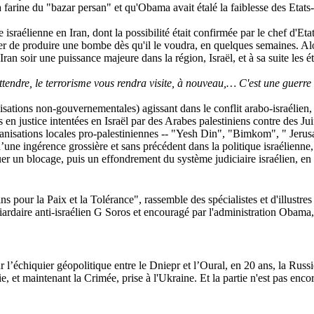
a farine du "bazar persan" et qu'Obama avait étalé la faiblesse des Etats
 israélienne en Iran, dont la possibilité était confirmée par le chef d'Et
écider de produire une bombe dès qu'il le voudra, en quelques semaines. A
Iran soir une puissance majeure dans la région, Israël, et à sa suite les ét
attendre, le terrorisme vous rendra visite, à nouveau,… C'est une guerre
sations non-gouvernementales) agissant dans le conflit arabo-israélien
s en justice intentées en Israël par des Arabes palestiniens contre des Juif
’organisations locales pro-palestiniennes -- "Yesh Din", "Bimkom", " 
 d’une ingérence grossière et sans précédent dans la politique israélienn
uer un blocage, puis un effondrement du système judiciaire israélien, en 
s pour la Paix et la Tolérance", rassemble des spécialistes et d'illustres
ardaire anti-israélien G Soros et encouragé par l'administration Obama,
Sur l’échiquier géopolitique entre le Dniepr et l’Oural, en 20 ans, la Rus
e, et maintenant la Crimée, prise à l'Ukraine. Et la partie n'est pas e