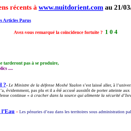
ens récents à
www.nuitdorient.com
au 21/03
s Articles Parus
1 0 4
Avez-vous remarqué la coïncidence fortuite ?
e tarderont pas à se produire,
cs ....
l ?
-
Le Ministre de la défense Moshé Yaalon
s’est laissé aller, à l’unive
n’a, évidemment, pas plu et il a été accusé aussitôt de porter atteinte au
éfense continue «
à cracher dans la source qui alimente la sécurité d’Isr
e l’Eau
-
Les pénuries d’eau dans les territoires sous administration pal