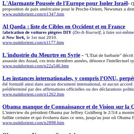
L'Alarmante Poussée de l'Europe pour Isoler Israël
-
Q
proposition de paix américaine pour le Proche-Orient,
Newsmax
a dem
www.nuitdorient.com/n1347.htm
Al Qaeda : liste de Cibles en Occident et en France
f
abrication de voitures piégées DIY
(
Do-It-Yourself
, à faire soi-même
à New York,
le 1er mai 2010.
www.nuitdorient.com/n1177.htm
L'industrie du Meurtre en Syrie
-
"L'Etat de barbarie" décrit
assassin des
Assad
, ces trois dernières années, dénonce l'intellectuel 
www.nuitdorient.com/n22a546.htm
Les instances internationales, y compris l’ONU, perpét
été formulé ainsi dans aucun document international, ni aucun accord o
prédéterminé par des affirmations officielles ou des déclarations politi
www.nuitdorient.com/n1262.htm
Obama manque de Connaissance et de Vision sur la Q
L'interview du président Obama par Jeffrey Goldberg le 2/3/4 a montré
faillite certaine et qui évoluera dans ce sens, jusqu'au jour où Obama f
www.nuitdorient.com/n2898.htm