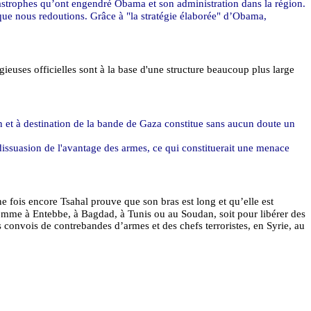
astrophes qu’ont engendré
Obama
et son administration dans la région.
 que nous redoutions.
Grâce à "la stratégie élaborée" d’
Obama
,
ieuses officielles sont à la base d'une structure beaucoup plus large
an et à destination de la bande de Gaza constitue sans aucun doute un
dissuasion de l'avantage des armes, ce qui constituerait une menace
une fois encore Tsahal prouve que son bras est long et qu’elle est
 comme à Entebbe, à Bagdad, à Tunis ou au Soudan, soit pour libérer des
s convois de contrebandes d’armes et des chefs terroristes, en Syrie, au