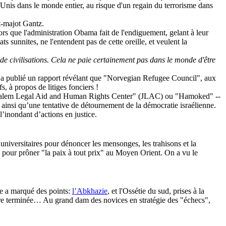
-Unis dans le monde entier, au risque d'un regain du terrorisme dans
at-majot Gantz.
lors que l'administration Obama fait de l'endiguement, gelant à leur
ats sunnites, ne l'entendent pas de cette oreille, et veulent la
 de civilisations. Cela ne paie certainement pas dans le monde d'être
, a publié un rapport révélant que "Norvegian Refugee Council", aux
s, à propos de litiges fonciers !
Jerusalem Legal Aid and Human Rights Center" (JLAC) ou "Hamoked" --
e, ainsi qu’une tentative de détournement de la démocratie israélienne.
l’inondant d’actions en justice.
 universitaires pour dénoncer les mensonges, les trahisons et la
 pour prôner "la paix à tout prix" au Moyen Orient. On a vu le
sie a marqué des points:
l’Abkhazie
, et l'Ossétie du sud, prises à la
ncore terminée… Au grand dam des novices en stratégie des "échecs",