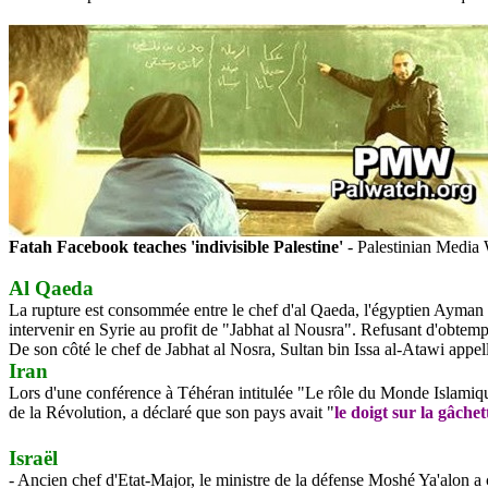
Fatah Facebook teaches 'indivisible
Palestine
'
- Palestinian Media
Al Qaeda
La rupture est consommée entre le chef d'al Qaeda, l'égyptien Ayman al 
intervenir en Syrie au profit de "Jabhat al Nousra". Refusant d'obtemp
De son côté le chef de Jabhat al Nosra, Sultan bin Issa al-Atawi appelle 
Iran
Lors d'une conférence à Téhéran intitulée "Le rôle du Monde Islamiq
de la Révolution, a déclaré que son pays avait "
le doigt sur la gâchet
Israël
- Ancien chef d'Etat-Major, le ministre de la défense Moshé Ya'alon a 