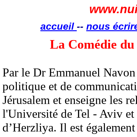
www.nui
accueil
--
nous écrir
La Comédie du P
Par
le Dr Emmanuel
Navon
politique et de communicati
Jérusalem et enseigne les re
l'Université de Tel -
Aviv
et 
d’
Herzliya
. Il est égaleme