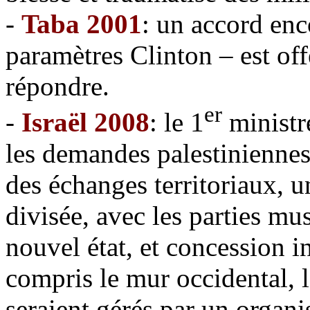
-
Taba 2001
: un accord enc
paramètres Clinton – est offe
répondre.
er
-
Israël 2008
: le 1
ministr
les demandes palestiniennes
des échanges territoriaux, u
divisée, avec les parties m
nouvel état, et concession in
compris le mur occidental, l
seraient gérés par un organi