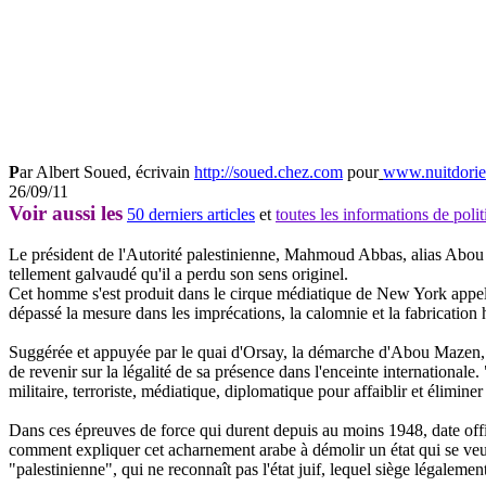
P
ar
Albert Soued, écrivain
http://soued.chez.com
pour
www.nuitdorie
26/09/11
Voir aussi les
50 derniers articles
et
toutes les informations de pol
Le président de l'Autorité palestinienne, Mahmoud Abbas, alias Abou M
tellement galvaudé qu'il a perdu son sens originel.
Cet homme s'est produit dans le cirque médiatique de New York appelé 
dépassé la mesure dans les imprécations, la calomnie et la fabrication 
Suggérée et appuyée par le quai d'Orsay, la démarche d'Abou Mazen, en 
de revenir sur la légalité de sa présence dans l'enceinte internationale. 
militaire, terroriste, médiatique, diplomatique pour affaiblir et élimine
Dans ces épreuves de force qui durent depuis au moins 1948, date officiell
comment expliquer cet acharnement arabe à démolir un état qui se veut
"palestinienne", qui ne reconnaît pas l'état juif, lequel siège légalem