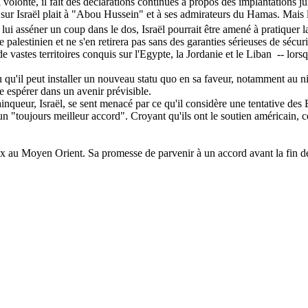
volonté, il fait des déclarations continues à propos des implantations juiv
sion sur Israël plait à "Abou Hussein" et à ses admirateurs du Hamas. Mais
lui asséner un coup dans le dos, Israël pourrait être amené à pratiquer l
 palestinien et ne s'en retirera pas sans des garanties sérieuses de sécuri
e vastes territoires conquis sur l'Egypte, la Jordanie et le Liban
-- lors
u qu'il peut installer un nouveau statu quo en sa faveur, notamment au ni
se espérer dans un avenir prévisible.
ueur, Israël, se sent menacé par ce qu'il considère une tentative des Et
e un "toujours meilleur accord". Croyant qu'ils ont le soutien américain,
x au Moyen Orient. Sa promesse de parvenir à un accord avant la fin de 