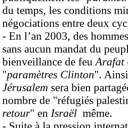
du temps, les conditions min
négociations entre deux cyc
- En l’an 2003, des hommes 
sans aucun mandat du peupl
bienveillance de feu
Arafat
"
paramètres Clinton
". Ains
Jérusalem
sera bien partagée
nombre de "réfugiés palesti
retour
" en
Israël
même.
- Suite à la pression intern