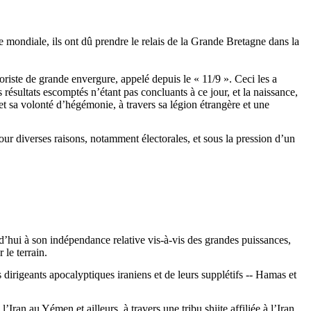
 mondiale, ils ont dû prendre le relais de la Grande Bretagne dans la
roriste de grande envergure, appelé depuis le « 11/9 ». Ceci les a
 résultats escomptés n’étant pas concluants à ce jour, et la naissance,
 et sa volonté d’hégémonie, à travers sa légion étrangère et une
our diverses raisons, notamment électorales, et sous la pression d’un
rd’hui à son indépendance relative vis-à-vis des grandes puissances,
le terrain.
dirigeants apocalyptiques iraniens et de leurs supplétifs -- Hamas et
Iran au Yémen et ailleurs, à travers une tribu shiite affiliée à l’Iran,