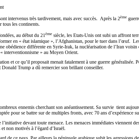
nt
ème
sont intervenus très tardivement, mais avec succès.
Après la 2
guerre
r tous les continents.
ème
fondées, au début du 21
siècle, les Etats-Unis ont subi un affront ter
ormer en « état islamique », l’Afghanistan, pour le tuer dans l’œuf.
Les
ne obédience différente en Syrie-Irak, la nucléarisation de l’Iran voisin
r « interventionnisme » au Moyen Orient.
ation et ce qu’il proposait menait fatalement à une guerre généralisée. P
nt Donald
Trump
a dû remercier son brillant conseiller.
de nombreux ennemis cherchant son anéantissement. Sa survie
tient aujou
ée pour se battre sur de multiples fronts, avec 70 ans d’expérience sur 
 l’initiative devant toute menace. Les menaces immédiates viennent des 
 et non motivés à l’égard d’Israël.
d de ce pays. Par ailleurs la péninsule arabique subit les agressions de l’