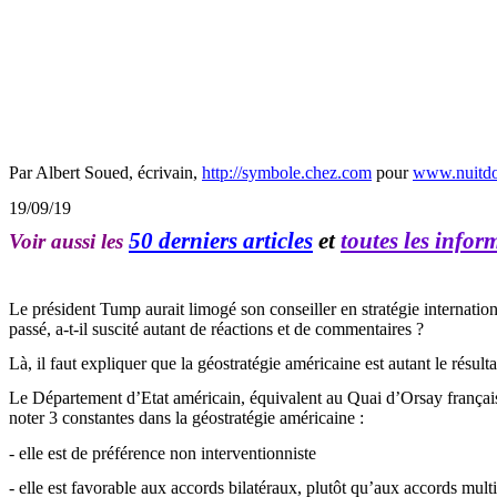
Par Albert Soued, écrivain,
http://symbole.chez.com
pour
www.nuitdo
19/09/19
50 derniers articles
et
toutes les info
Voir aussi les
Le président
Tump
aurait limogé son conseiller en stratégie internati
passé, a-t-il suscité autant de réactions et de commentaires ?
Là, il faut expliquer que la géostratégie américaine est autant le résul
Le Département d’Etat américain, équivalent au Quai d’Orsay français, p
noter 3 constantes dans la géostratégie américaine :
- elle est de préférence non interventionniste
- elle est favorable aux accords bilatéraux, plutôt qu’aux accords mult