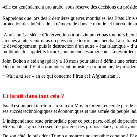
-elle est généralement pro arabe, sous réserve des décisions du préside
Rappelons que lors des 2 dernières guerres mondiales, les Etats-Unis 
protection des intérêts de la démocratie dans le monde, et intervenir su
Après un 1/2 siècle d’interventions tout
azimuth
et pas toujours bien 
amenés à intervenir dans un pays où ce terrorisme cherchait à se transf
le développement, puis la destruction d’un autre « état islamique » d’u
multitude de supplétifs locaux, ont amené les américains
à revoir leu
John Bolton a été engagé il y a 18 mois pour aider à définir une orient
Département d’Etat « non interventionniste » par principe, le préside
«
Wait
and
see
» en ce qui concerne l’Iran et l’Afghanistan…
Et Israël dans tout cela ?
Israël est un petit territoire au sein du Moyen Orient, encerclé par 
ses succès technologiques et économiques et une armée du peuple, adapt
L’indépendance reste primordiale pour ce petit pays, obligé de prendre
Hezbollah -- qui ne cessent de proférer des propos létaux, foudroyants
De son côté, le président
Trump
a montré une empathie certaine à l’égar