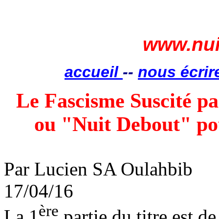
www.nui
accueil
--
nous écrir
Le Fascisme Suscité pa
ou "Nuit Debout" po
Par Lucien SA Oulahbib
17/04/16
ère
La 1
partie du titre est de 