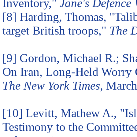
Inventory,"
Jane's Defence 
[8] Harding, Thomas, "Talib
target British troops,"
The D
[9] Gordon, Michael R.; Sha
On Iran, Long-Held Worry O
The New York Times
, March
[10] Levitt, Mathew A., "Is
Testimony to the Committee