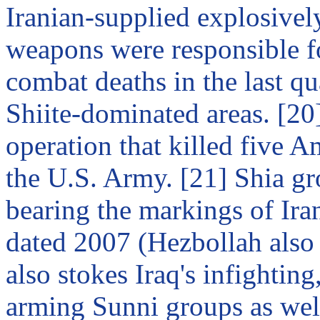
Iranian-supplied explosivel
weapons were responsible f
combat deaths in the last qu
Shiite-dominated areas. [20
operation that killed five 
the U.S. Army. [21]
Shia
gr
bearing the markings of
Ira
dated 2007 (Hezbollah also 
also stokes
Iraq
's infightin
arming Sunni groups as well