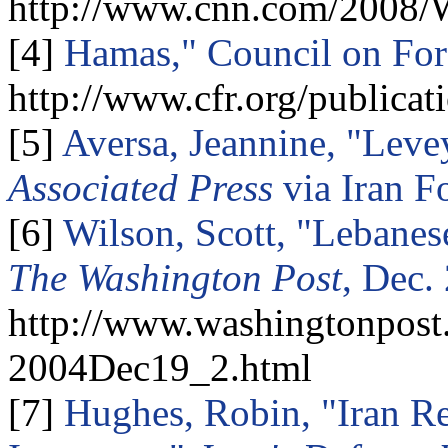
http://www.cnn.com/2008/W
[4]
Hamas," Council on Fore
http://www.cfr.org/publicat
[5]
Aversa
, Jeannine, "
Leve
Associated Press
via Iran F
[6]
Wilson, Scott, "Lebanes
The Washington Post
, Dec.
http://www.washingtonpost
2004Dec19_2.html
[7]
Hughes, Robin, "
Iran
Re