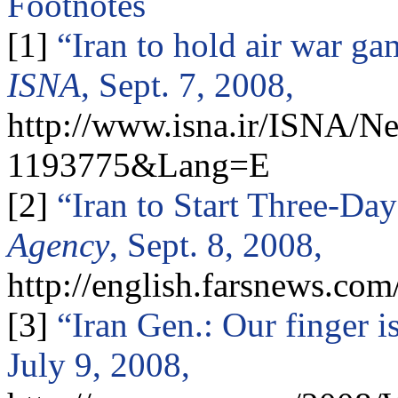
Footnotes
[1]
“
Iran
to hold air war g
ISNA
, Sept. 7, 2008,
http://www.isna.ir/ISNA/
1193775&Lang=E
[2]
“
Iran
to Start Three-Da
Agency
, Sept. 8, 2008,
http://english.farsnews.c
[3]
“
Iran
Gen.: Our finger i
July 9, 2008,