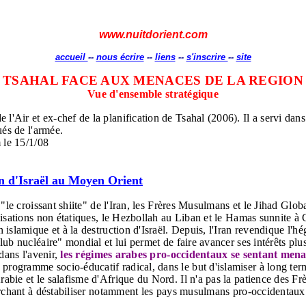
www.nuitdorient.com
accueil
--
nous écrire
--
liens
--
s'inscrire
--
site
TSAHAL FACE AUX MENACES DE LA REGION
Vue d'ensemble stratégique
'Air et ex-chef de la planification de Tsahal (2006). Il a servi da
ués de l'armée.
 le 15/1/08
on d'Israël au Moyen Orient
 "le croissant shiite" de l'Iran, les Frères Musulmans et le Jihad Glo
sations non étatiques, le Hezbollah au Liban et le Hamas sunnite à Gaz
islamique et à la destruction d'Israël. Depuis, l'Iran revendique l'h
 nucléaire" mondial et lui permet de faire avancer ses intérêts plus ais
dans l'avenir,
les régimes arabes pro-occidentaux se sentant menac
gramme socio-éducatif radical, dans le but d'islamiser à long terme l
ie et le salafisme d'Afrique du Nord. Il n'a pas la patience des Frère
rchant à déstabiliser notamment les pays musulmans pro-occidentaux. E