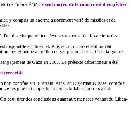
e celui de "modéré")?
Le seul moyen de le vaincre est d'empêcher
ier, y compris un énorme assortiment varié de missiles et de
ables.
t". De plus chaque milice n'est pas responsable des actions des
 disponible sur Internet. Puis le fait qu'Israël soit un état
lui-même retranché au milieu de ses propres civils. C'est la guerre
désengagement de Gaza en 2005. Le prétexte déclencheur a été
t terroriste
.
 un bon contrôle sur le terrain. Ainsi en Cisjordanie, Israël contrôle
rrain, elles peuvent empêcher à temps la fabrication locale de
On peut tirer des conclusions quant aux menaces venant du Liban-