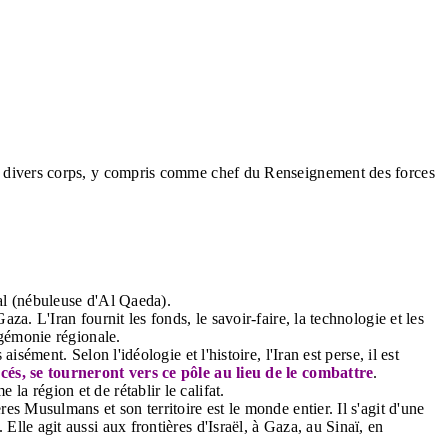
ns divers corps, y compris comme chef du Renseignement des forces
bal (nébuleuse d'Al Qaeda).
a. L'Iran fournit les fonds, le savoir-faire, la technologie et les
égémonie régionale.
ément. Selon l'idéologie et l'histoire, l'Iran est perse, il est
és, se tourneront vers ce pôle au lieu de le combattre
.
a région et de rétablir le califat.
s Musulmans et son territoire est le monde entier. Il s'agit d'une
lle agit aussi aux frontières d'Israël, à Gaza, au Sinaï, en