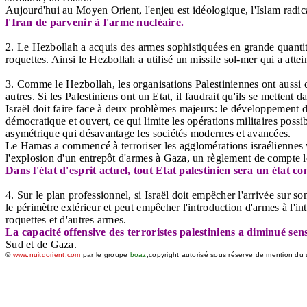
Aujourd'hui au Moyen Orient, l'enjeu est idéologique, l'Islam radic
l'Iran de parvenir à l'arme nucléaire.
2. Le Hezbollah a acquis des armes sophistiquées en grande quantit
roquettes. Ainsi le Hezbollah a utilisé un missile sol-mer qui a atte
3. Comme le Hezbollah, les organisations Palestiniennes ont aussi de
autres. Si les Palestiniens ont un Etat, il faudrait qu'ils se mettent d
Israël doit faire face à deux problèmes majeurs: le développement d'a
démocratique et ouvert, ce qui limite les opérations militaires possi
asymétrique qui désavantage les sociétés modernes et avancées.
Le Hamas a commencé à terroriser les agglomérations israéliennes 
l'explosion d'un entrepôt d'armes à Gaza, un règlement de compte lo
Dans l'état d'esprit actuel, tout Etat palestinien sera un état 
4. Sur le plan professionnel, si Israël doit empêcher l'arrivée sur son
le périmètre extérieur et peut empêcher l'introduction d'armes à l'int
roquettes et d'autres armes.
La capacité offensive des terroristes palestiniens a diminué se
Sud et de Gaza.
©
www.nuitdorient.com
par le groupe
boaz
,copyright autorisé sous réserve de mention du 