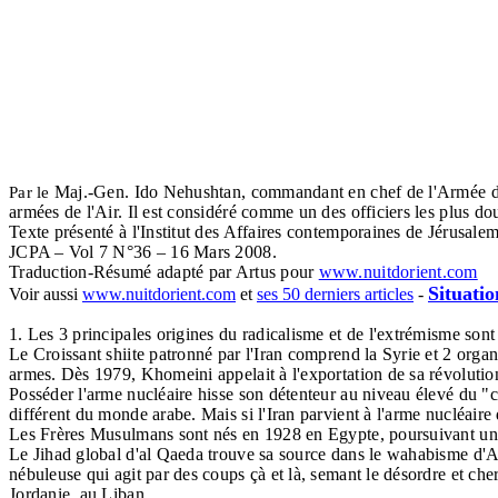
Maj.-Gen. Ido Nehushtan, commandant en chef de l'Armée de l
Par le
armées de l'Air. Il est considéré comme un des officiers les plus do
Texte présenté à l'Institut des Affaires contemporaines de Jérusalem
JCPA – Vol 7 N°36 – 16 Mars 2008.
Traduction-Résumé adapté par Artus pour
www.nuitdorient.com
Situati
Voir aussi
www.nuitdorient.com
et
ses 50 derniers articles
-
1. Les 3 principales origines du radicalisme et de l'extrémisme sont
Le Croissant shiite patronné par l'Iran comprend la Syrie et 2 organi
armes. Dès 1979, Khomeini appelait à l'exportation de sa révolution 
Posséder l'arme nucléaire hisse son détenteur au niveau élevé du "club
différent du monde arabe. Mais si l'Iran parvient à l'arme nucléaire 
Les Frères Musulmans sont nés en 1928 en Egypte, poursuivant un pro
Le Jihad global d'al Qaeda trouve sa source dans le wahabisme d'Arab
nébuleuse qui agit par des coups çà et là, semant le désordre et che
Jordanie, au Liban.