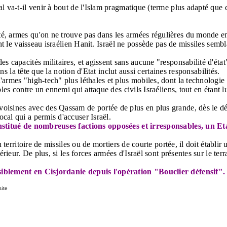
al va-t-il venir à bout de l'Islam pragmatique (terme plus adapté qu
é, armes qu'on ne trouve pas dans les armées régulières du monde ent
int le vaisseau israélien Hanit. Israël ne possède pas de missiles sembl
s capacités militaires, et agissent sans aucune "responsabilité d'éta
ans la tête que la notion d'Etat inclut aussi certaines responsabilités.
rmes "high-tech" plus léthales et plus mobiles, dont la technologie est
bles contre un ennemi qui attaque des civils Israéliens, tout en étant 
voisines avec des Qassam de portée de plus en plus grande, dès le 
cal qui a permis d'accuser Israël.
constitué de nombreuses factions opposées et irresponsables, un Eta
 territoire de missiles ou de mortiers de courte portée, il doit établir
érieur. De plus, si les forces armées d'Israël sont présentes sur le te
nsiblement en Cisjordanie depuis l'opération "Bouclier défensif".
site