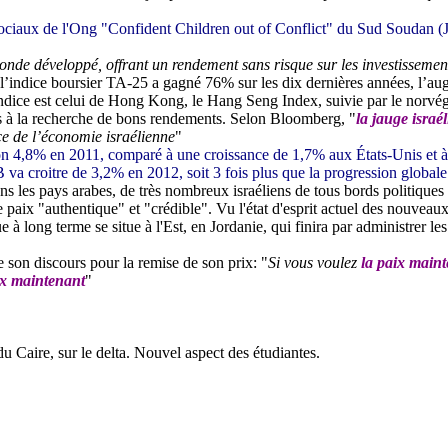
sociaux de l'Ong "Confident Children out of Conflict" du Sud Soudan (Jub
 monde développé, offrant un rendement sans risque sur les investissemen
 l’indice boursier TA-
25 a
gagné 76% sur les dix dernières années, l’aug
indice est celui de Hong Kong, le Hang Seng Index, suivie par le norv
ns à la recherche de bons rendements. Selon Bloomberg, "
la jauge isra
ce de l’économie israélienne
"
ron 4,8% en 2011, comparé à une croissance de 1,7% aux États-Unis et à
B va croitre de 3,2% en 2012, soit 3 fois plus que la progression global
ans les pays arabes, de très nombreux israéliens de tous bords politiques
ne paix "authentique" et "crédible". Vu l'état d'esprit actuel des nouveau
ue à long terme se situe à l'Est, en Jordanie, qui finira par administrer
 son discours pour la remise de son prix: "
Si vous voulez
la paix main
ix maintenant
"
 Caire, sur le delta. Nouvel aspect des étudiantes.