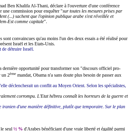
ad Ben Khalifa Al-Thani, déclare à l'ouverture d'une conférence
er une commission pour enquêter "
sur toutes les mesures prises par
 (...) sachent que l'opinion publique arabe s'est réveillée et
salem-Est comme capitale
".
es sont convaincues qu'au moins l'un des deux essais a été réalisé pour
ésent Israël et les Etats-Unis.
de détruire Israël.
a dernière opportunité pour transformer son "discours officiel pro-
ème
r un 2
mandat, Obama n'a sans doute plus besoin de passer aux
'elle déclencherait un conflit au Moyen Orient. Selon les spécialistes,
ralement corrompu. L'Etat hébreu connaît les horreurs de la guerre et
e iranien d'une manière définitive, plutôt que temporaire. Sur le plan
 le seul
½ %
d'Arabes bénéficiant d'une vraie liberté et égalité parmi