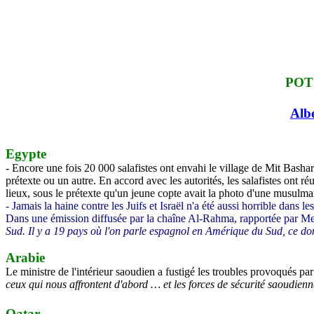
POT
Alb
Egypte
- Encore une fois 20 000 salafistes ont envahi le village de Mit Bash
prétexte ou un autre. En accord avec les autorités, les salafistes ont ré
lieux, sous le prétexte qu'un jeune copte avait la photo d'une musulma
- Jamais la haine contre les Juifs et Israël n'a été aussi horrible dans l
Dans une émission diffusée par la chaîne Al-Rahma, rapportée par M
Sud. Il y a 19 pays où l'on parle espagnol en Amérique du Sud, ce dont n
Arabie
Le ministre de l'intérieur saoudien a fustigé les troubles provoqués pa
ceux qui nous affrontent d'abord … et les forces de sécurité saoudienn
Qatar