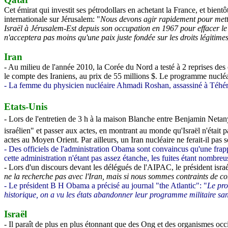
Cet émirat qui investit ses pétrodollars en achetant la France, et bient
internationale sur Jérusalem: "
Nous devons agir rapidement pour mettr
Israël à Jérusalem-Est depuis son occupation en 1967 pour effacer le c
n'acceptera pas moins qu'une paix juste fondée sur les droits légitim
Iran
- Au milieu de l'année 2010, la Corée du Nord a testé à 2 reprises des
le compte des Iraniens, au prix de 55 millions $. Le programme nucléair
- La femme du physicien nucléaire Ahmadi Roshan, assassiné à Téhéran,
Etats-Unis
- Lors de l'entretien de 3 h à la maison Blanche entre Benjamin Neta
israélien" et passer aux actes, en montrant au monde qu'Israël n'était 
actes au Moyen Orient. Par ailleurs, un Iran nucléaire ne ferait-il pas s
- Des officiels de l'administration Obama sont convaincus qu'une frappe 
cette administration n'étant pas assez étanche, les fuites étant nombreuse
-
Lors d'un discours devant les délégués de l'AIPAC, le président isra
ne la recherche pas avec l'Iran, mais si nous sommes contraints de c
- Le président B H Obama a précisé au journal "the Atlantic": "
Le pro
historique, on a vu les états abandonner leur programme militaire sa
Israël
- Il paraît de plus en plus étonnant que des Ong et des organismes occi