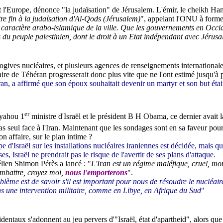
ôt l'Europe, dénonce "la judaïsation" de Jérusalem. L'émir, le
cheikh Ham
e fin à la judaïsation d'Al-Qods (Jérusalem)
", appelant l'ONU à form
aractère arabo-islamique de la ville. Que les gouvernements en Occident
es du peuple palestinien, dont le droit à un Etat indépendant avec Jéru
 ogives nucléaires, et plusieurs agences de renseignements international
e de Téhéran progresserait donc plus vite que ne l'ont estimé jusqu'à pr
 a affirmé que son époux souhaitait devenir un martyr et son but était 
er
nyahou 1
ministre d'Israël et le président B H Obama, ce dernier avait l
pas seul face à l'Iran. Maintenant que les sondages sont en sa faveur pou
on affaire, sur le plan intime ?
d'Israël sur les installations nucléaires iraniennes est décidée, mais qu
s, Israël ne prendrait pas le risque de l'avertir de ses plans d'attaque.
élien Shimon Pérès a lancé : "
L'Iran est un régime maléfique, cruel, mo
ombattre, croyez moi,
nous l'emporterons
".
blème est de savoir s'il est important pour nous de résoudre le nucléair
ns une intervention militaire, comme en Libye, en Afrique du Sud
"
dentaux s'adonnent au jeu pervers d'"Israël, état d'apartheid", alors que