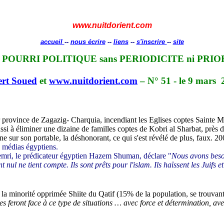
www.nuitdorient.com
accueil
--
nous écrire
--
liens
--
s'inscrire
--
site
 POURRI POLITIQUE sans PERIODICITE ni PRIO
ert Soued
et
www.nuitdorient.com
– N° 51 - le 9 mars
ar province de Zagazig- Charquia, incendiant les Eglises coptes Sainte
ussi à éliminer une dizaine de familles coptes de Kobri al Sharbat, près d'
ne sur son portable, la déshonorant, ce qui s'est révélé de plus, faux. 
es médias égyptiens.
emri, le prédicateur égyptien Hazem Shuman, déclare "
Nous avons beso
ul ne tient compte. Ils sont prêts pour l'islam. Ils haïssent les Juifs et
r la minorité opprimée Shiite du Qatif (15% de la population, se trouvant
es feront face à ce type de situations … avec force et détermination, av