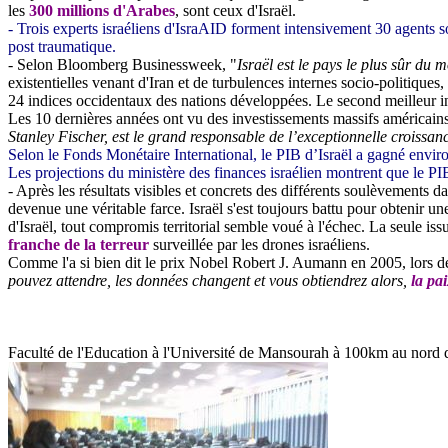
les
300 millions d'Arabes
, sont ceux d'Israël.
- Trois experts israéliens d'IsraAID forment intensivement 30 agents 
post traumatique.
- Selon Bloomberg Businessweek, "
Israël est le pays le plus sûr du
existentielles venant d'Iran et de turbulences internes socio-politiques,
24 indices occidentaux des nations développées. Le second meilleur 
Les 10 dernières années ont vu des investissements massifs américai
Stanley Fischer, est le grand responsable de l’exceptionnelle croissan
Selon le Fonds Monétaire International, le PIB d’Israël a gagné envi
Les projections du ministère des finances israélien montrent que le PI
- Après les résultats visibles et concrets des différents soulèvements d
devenue une véritable farce. Israël s'est toujours battu pour obtenir u
d'Israël, tout compromis territorial semble voué à l'échec. La seule iss
franche de la terreur
surveillée par les drones israéliens.
Comme l'a si bien dit le prix Nobel Robert J. Aumann en 2005, lors de
pouvez attendre, les données changent et vous obtiendrez alors,
la pa
Faculté de l'Education à l'Université de Mansourah à 100km au nord du