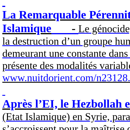
La Remarquable Pérennit
Islamique
-
Le génocide,
la destruction d’un groupe hum
demeurant une constante dans 
présente des modalités variabl
www.nuitdorient.com/n23128
Après l’EI, le Hezbollah e
(Etat Islamique) en Syrie, par
s’accroissent pour la maîtrise d