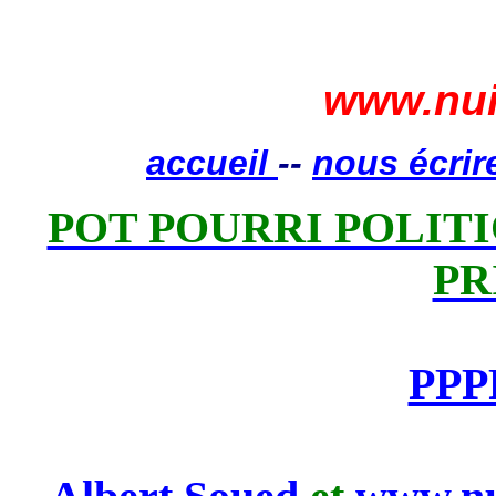
www.nui
accueil
--
nous écrir
POT POURRI POLITIQ
PR
PPP