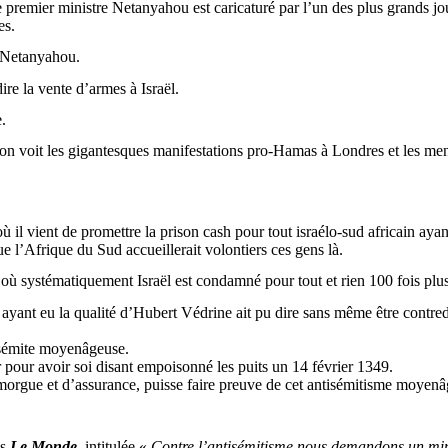
 premier ministre Netanyahou est caricaturé par l’un des plus grands 
es.
s Netanyahou.
dire la vente d’armes à Israël.
e.
on voit les gigantesques manifestations pro-Hamas à Londres et les mena
il vient de promettre la prison cash pour tout israélo-sud africain aya
e l’Afrique du Sud accueillerait volontiers ces gens là.
où systématiquement Israël est condamné pour tout et rien 100 fois plus
nt eu la qualité d’Hubert Védrine ait pu dire sans même être contredi
tisémite moyenâgeuse.
 pour avoir soi disant empoisonné les puits un 14 février 1349.
 morgue et d’assurance, puisse faire preuve de cet antisémitisme moyen
ns
Le Monde
, intitulée «
Contre l’antisémitisme nous demandons un 