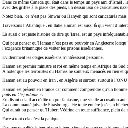
Dans ce même Canada qui était dans le temps un pays ami
d’Israël ,
le
avec des griffes à la place des pieds, un dessin issu de caricatures nazi
Notez bien,
ce n’est pas
Sinwar
ou
Hanyeh
qui sont caricaturés mai
Traversons
l’Atlantique ,
en Italie
Haman
est aussi là qui vient d’inter
Là aussi c’est juste histoire de dire qu’Israël est un pays infréquentabl
Qui peut penser qu’
Haman
n’est pas au pouvoir en Angleterre lorsqu’
l’exigence britannique de visiter les prisons israéliennes.
Evidemment les otages israéliens n’intéressent personne.
Haman
est premier ministre et roi en même temps en Afrique du Sud où 
A noter que les terroristes du Hamas ne sont eux menacés en rien et qu
Haman
est au pouvoir en
Iran ,
en Algérie et surtout, surtout à l’ONU 
Haman
est présent en France car comment comprendre qu’un homme aya
puits en Cisjordanie
».
En disant cela il accrédite un pur fantasme, une vieille accusation an
La communauté juive de Strasbourg a été toute entière jetée au bûcher
Qui aurait pu penser qu’Hubert Védrine en toute suffisance, plein de
Face à tout cela c’est la panique.
Des personnalités juives et non juives signent une récente tribune da