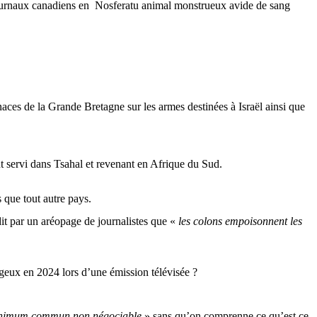
journaux canadiens en
Nosferatu
animal monstrueux avide de sang
ces de la Grande Bretagne sur les armes destinées à Israël ainsi que
nt servi dans Tsahal et revenant en Afrique du Sud.
 que tout autre pays.
t par un aréopage de journalistes que «
les colons empoisonnent les
âgeux en 2024 lors d’une émission télévisée ?
minimum commun non négociable
» sans qu’on comprenne ce qu’est ce