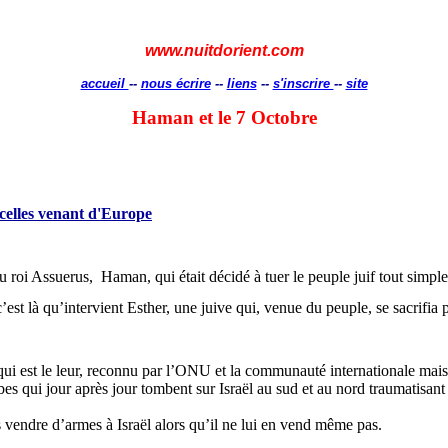
www.nuitdorient.com
accueil
--
nous écrire
--
liens
--
s'inscrire
--
site
Haman
et le 7 Octobre
incelles venant d'Europe
u roi
Assuerus
,
Haman
, qui était décidé à tuer le peuple juif tout simp
c’est là qu’intervient Esther, une juive qui, venue du peuple, se sacrifia 
ui est le leur, reconnu par l’ONU et la communauté internationale mais 
es qui jour après jour tombent sur Israël au sud et au nord traumatisant 
 vendre d’armes à Israël alors qu’il ne lui en vend même pas.