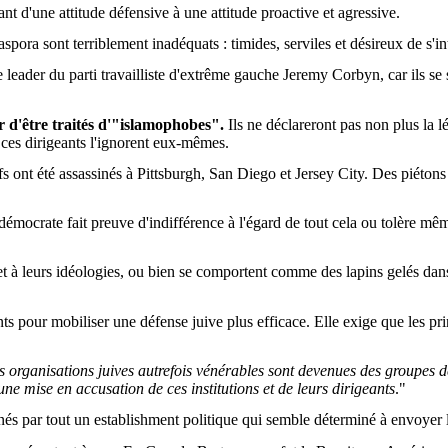
nt d'une attitude défensive à une attitude proactive et agressive.
aspora sont terriblement inadéquats : timides, serviles et désireux de s'in
eader du parti travailliste d'extrême gauche Jeremy Corbyn, car ils se s
 d'être traités d'"islamophobes".
Ils ne déclareront pas non plus la lé
ces dirigeants l'ignorent eux-mêmes.
s ont été assassinés à Pittsburgh, San Diego et Jersey City. Des piétons 
démocrate fait preuve d'indifférence à l'égard de tout cela ou tolère mêm
 et à leurs idéologies, ou bien se comportent comme des lapins gelés da
s pour mobiliser une défense juive plus efficace. Elle exige que les pri
organisations juives autrefois vénérables sont devenues des groupes de
e mise en accusation de ces institutions et de leurs dirigeants
."
nés par tout un establishment politique qui semble déterminé à envoyer la