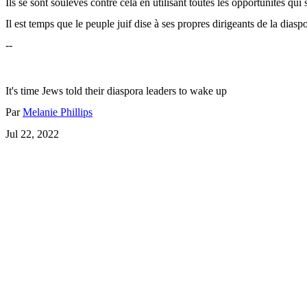
Ils se sont soulevés contre cela en utilisant toutes les opportunités q
Il est temps que le peuple juif dise à ses propres dirigeants de la diasp
--
It's time Jews told their diaspora leaders to wake up
Par
Melanie Phillips
Jul 22, 2022