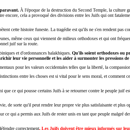
auparavant.
À l'époque de la destruction du Second Temple, la culture g
re encore, cela a provoqué des divisions entre les Juifs qui ont fatalem
tent cette histoire funeste. La tragédie est qu'ils ne s'en rendent pas co
 jeunes, même ceux qui viennent de milieux orthodoxes et qui ont fréque
nel juif sur la route.
rabbiniques et d'ordonnances halakhiques.
Qu'ils soient orthodoxes ou p
richir leur vie personnelle et les aider à surmonter les pressions d
ntaux pour les valeurs occidentales telles que la liberté, la compassion
stinctions entre les choses est si vital pour le sens moral, et comment 
ni que ce qui pousse certains Juifs à se retourner contre le peuple juif est 
e, de sorte qu'il peut rendre leur propre vie plus satisfaisante et plus o
r ce qui a permis aux Juifs de rester unis en tant que peuple malgré des p
 défendre correctement
. Les Juifs doivent être mieux informés sur leur