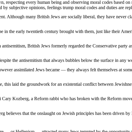
own, respecting every human being and observing moral codes based on ri
ced by subjective opinions, feelings trump moral codes and duties are rep
nt. Although many British Jews are socially liberal, they have never cl
e in the early twentieth century brought with them, just like their Am
 antisemitism, British Jews formerly regarded the Conservative party a
spite the antisemitism that always bubbles below the surface in any wes
owever assimilated Jews became — they always felt themselves at some 
lse, this laid the groundwork for an existential conflict between Jewish
 Cary Kozberg, a Reform rabbi who has broken with the Reform moveme
g believes that the onslaught on Jewish principles has been driven by
ure — or Hellenism — attracted many Jews tempted by the opportunity 