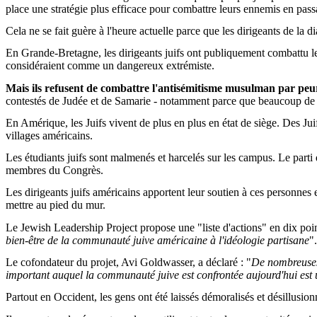
place une stratégie plus efficace pour combattre leurs ennemis en passa
Cela ne se fait guère à l'heure actuelle parce que les dirigeants de la di
En Grande-Bretagne, les dirigeants juifs ont publiquement combattu le l
considéraient comme un dangereux extrémiste.
Mais ils refusent de combattre l'antisémitisme musulman par peur
contestés de Judée et de Samarie - notamment parce que beaucoup de 
En Amérique, les Juifs vivent de plus en plus en état de siège. Des Juif
villages américains.
Les étudiants juifs sont malmenés et harcelés sur les campus. Le parti 
membres du Congrès.
Les dirigeants juifs américains apportent leur soutien à ces personnes
mettre au pied du mur.
Le Jewish Leadership Project propose une "liste d'actions" en dix point
bien-être de la communauté juive américaine à l'idéologie partisane
".
Le cofondateur du projet, Avi Goldwasser, a déclaré : "
De nombreuses 
important auquel la communauté juive est confrontée aujourd'hui est un
Partout en Occident, les gens ont été laissés démoralisés et désillusion