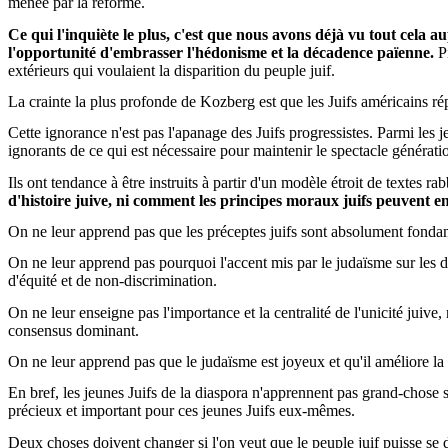
menée par la réforme.
Ce qui l'inquiète le plus, c'est que nous avons déjà vu tout cela 
l'opportunité d'embrasser l'hédonisme et la décadence païenne.
Pi
extérieurs qui voulaient la disparition du peuple juif.
La crainte la plus profonde de Kozberg est que les Juifs américains répè
Cette ignorance n'est pas l'apanage des Juifs progressistes. Parmi les
ignorants de ce qui est nécessaire pour maintenir le spectacle génération
Ils ont tendance à être instruits à partir d'un modèle étroit de textes 
d'histoire juive, ni comment les principes moraux juifs peuvent en
On ne leur apprend pas que les préceptes juifs sont absolument fondame
On ne leur apprend pas pourquoi l'accent mis par le judaïsme sur les di
d'équité et de non-discrimination.
On ne leur enseigne pas l'importance et la centralité de l'unicité juive, 
consensus dominant.
On ne leur apprend pas que le judaïsme est joyeux et qu'il améliore la vi
En bref, les jeunes Juifs de la diaspora n'apprennent pas grand-chose su
précieux et important pour ces jeunes Juifs eux-mêmes.
Deux choses doivent changer si l'on veut que le peuple juif puisse se