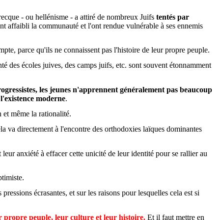
recque - ou hellénisme - a attiré de nombreux Juifs
tentés par
ent affaibli la communauté et l'ont rendue vulnérable à ses ennemis
mpte, parce qu'ils ne connaissent pas l'histoire de leur propre peuple.
nté des écoles juives, des camps juifs, etc. sont souvent étonnamment
rogressistes, les jeunes n'apprennent généralement pas beaucoup
e l'existence moderne
.
 et même la rationalité.
cela va directement à l'encontre des orthodoxies laïques dominantes
leur anxiété à effacer cette unicité de leur identité pour se rallier au
ptimiste.
ressions écrasantes, et sur les raisons pour lesquelles cela est si
 propre peuple, leur culture et leur histoire.
Et il faut mettre en