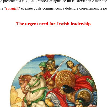
ui se présentent à eux. En Grande-Bretagne, ce fut le Brexit ; en Amérique
ora "
ça suffit
" et exige qu'ils commencent à défendre correctement le peup
The urgent need for Jewish leadership