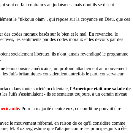
i sont en fait contraires au judaïsme - mais dont ils se disent
ondément le "tikkoun olam", qui repose sur la croyance en Dieu, que ces
ver des codes moraux basés sur le bien et le mal. En revanche, le
jectives, les sentiments par des codes moraux et les devoirs par des
oient socialement libéraux, ils n'ont jamais revendiqué le programme
.
 comme leurs cousins américains, un profond attachement au mouvement
, les Juifs britanniques considéraient autrefois le parti conservateur
surface dans toute société occidentale,
l'Amérique était une salade de
es Juifs s'assimilaient - ils se sentaient toujours, à un certain niveau,
américanité.
Pour la majorité d'entre eux, ce conflit ne pouvait être
u avec le mouvement réformé, en raison de ce qu'il considère comme
ire, M. Kozberg estime que l'attaque contre les principes juifs a été