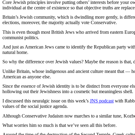
Core Jewish principles involve putting others’ interests before your 
individual at the centre of existence so that objective truths are repla
Britain’s Jewish community, which is dwindling more gently, is differe
elections, moreover, the majority actually vote Conservative.
This is even though most British Jews who arrived from eastern Europ
communist politics.
And just as American Jews came to identify the Republican party with
natural home.
So why the difference over Jewish values? Maybe the reason is that, de
Unlike Britain, whose indigenous and ancient culture meant that — h
American as anyone else.
Since the essence of Jewish identity is to be distinct from everyone e
hollowing out their Jewishness into a cosmetic but meaningless shell.
I discussed this neuralgic issue on this week’s
JNS podcast
with Rabbi
values of the social justice agenda.
Although Conservative Judaism now marches to a similar tune, Kozber
What worries him so much is that we’ve seen all this before.
Around the time of the destruction of the Second Temple, Greek cult