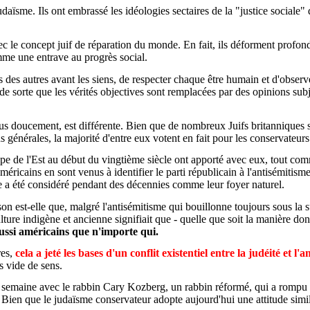
sme. Ils ont embrassé les idéologies sectaires de la "justice sociale" qu
vec le concept juif de réparation du monde. En fait, ils déforment prof
me une entrave au progrès social.
s des autres avant les siens, de respecter chaque être humain et d'obser
 de sorte que les vérités objectives sont remplacées par des opinions sub
s doucement, est différente. Bien que de nombreux Juifs britanniques s
 générales, la majorité d'entre eux votent en fait pour les conservateurs
urope de l'Est au début du vingtième siècle ont apporté avec eux, tout
éricains en sont venus à identifier le parti républicain à l'antisémitisme
ste a été considéré pendant des décennies comme leur foyer naturel.
ison est-elle que, malgré l'antisémitisme qui bouillonne toujours sous la 
re indigène et ancienne signifiait que - quelle que soit la manière dont l
 aussi américains que n'importe qui.
res,
cela a jeté les bases d'un conflit existentiel entre la judéité et l'
s vide de sens.
tte semaine avec le rabbin Cary Kozberg, un rabbin réformé, qui a romp
Bien que le judaïsme conservateur adopte aujourd'hui une attitude simila