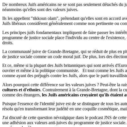
De nombreux Juifs américains ne se sont pas seulement détachés du judaï
néanmoins qu'elles sont des valeurs juives.
Ils les appellent "tikkoun olam", prétendant qu'elles sont en accord a
Juifs libéraux considèrent généralement comme non pertinente ou com
Les principes juifs fondamentaux impliquent de faire passer les intérêt
programme de justice sociale place l'individu au centre de l'existence,
droits.
La communauté juive de Grande-Bretagne, qui se réduit de plus en plu
de justice sociale comme un code moral juif. De plus, lors des élections
Et ce, même si la plupart des Juifs britanniques qui sont arrivés d'E
ouvrier et même à la politique communiste.
Et tout comme les Juifs am
comme ayant des préjugés contre les Juifs, alors que le parti travailli
Alors pourquoi cette différence sur les valeurs juives ? Peut-être la ra
cultures et d'ethnies
. Contrairement à la Grande-Bretagne, dont la cultu
comme des étrangers,
les Juifs américains croyaient qu'ils étaient
Puisque l'essence de l'identité juive est de se distinguer de tous les aut
résolu qu'en transformant leur judéité en une coquille cosmétique, mai
J'ai discuté de cette question névralgique dans le podcast JNS de ce
une adhésion aux valeurs anti-juives du programme de justice sociale. 