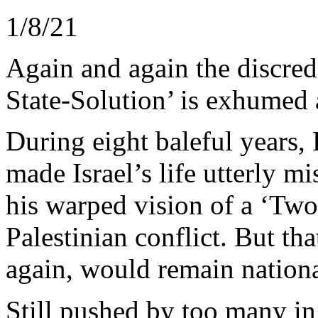
1/8/21
Again
and
again
the
discred
State-Solution’
is
exhumed
During
eight
baleful
years
,
made
Israel’s
life
utterly
mi
his
warped
vision of a ‘
Two
Palestinian
conflict
. But
tha
again
,
would
remain
nationa
Still
pushed
by
too
many
in