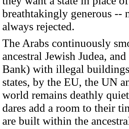
they
want
a state in place of
breathtakingly
generous
--
always
rejected
.
The
Arabs
continuously
sm
ancestral
Jewish
Judea
, and
Bank)
with
illegal
building
states, by the EU, the UN a
world
remains
deathly
quie
dares
add
a room to
their
ti
are
built
within
the ancestr