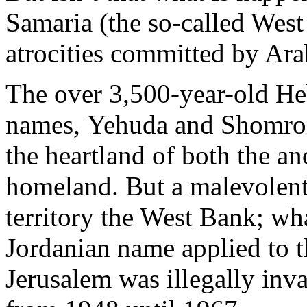
Samaria
(the
so
-
called
West
atrocities
committed
by
Ara
The over 3,500-
year
-
old
He
names
,
Yehuda
and
Shomro
the
heartland
of
both
the
an
homeland. But a
malevolen
territory
the West Bank;
wh
Jordanian
name
applied
to 
Jerusalem
was
illegally
inv