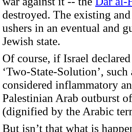
war
against
it
-- the
Dar al-
destroyed
. The
existing
an
ushers
in an
eventual
and
g
Jewish
state.
Of course, if Israel
declared
‘
Two
-State-Solution’,
such
considered
inflammatory
a
Palestinian
Arab
outburst
of
(
dignified
by the
Arabic
te
But
isn’t
that
what
is
happe