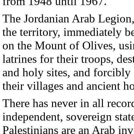
from
1948
until
1967.
The
Jordanian
Arab
Legion
the
territory
,
immediately
b
on the Mount of Olives,
us
latrines for
their
troops
,
des
and
holy
sites, and
forcibly
their
villages and
ancient
ho
There has
never
in all
recor
independent
,
sovereign
stat
Palestinians
are an
Arab
inv