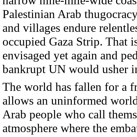
narrow
nine
-mile-
wide
coas
Palestinian
Arab
thugocracy
and villages endure
relentle
occupied
Gaza
Strip
. That
i
envisaged
yet
again
and
pe
bankrupt
UN
would
usher
i
The world has
fallen
for a
f
allows
an
uninformed
world
Arab
people
who
call
thems
atmosphere
where
the
embat