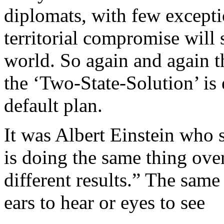
diplomats
,
with
few except
territorial compromise
will
world. So
again
and
again
t
the ‘
Two
-State-Solution’
is
default plan.
It
was
Albert Einstein
who
is
doing
the
same
thing
over
different
results
.” The
same
ears
to
hear
or
eyes
to
see