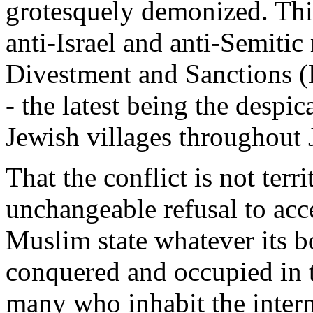
grotesquely
demonized
. Th
anti-Israel and anti-
Semitic
Divestment
and Sanctions 
- the
latest
being
the
despic
Jewish
villages
throughout
That the
conflict
is
not terri
unchangeable
refusal
to
acc
Muslim
state
whatever
its
b
conquered
and
occupied
in 
many
who
inhabit
the inter