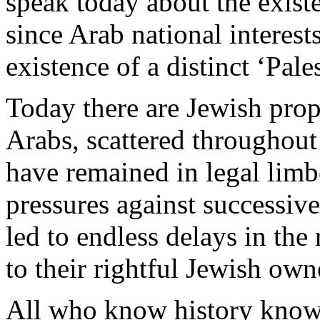
speak
today
about the exist
since
Arab
national
interest
existence of a distinct ‘
Pale
Today
there
are
Jewish
prop
Arabs
,
scattered
throughout
have
remained
in
legal
limb
pressures
against
successiv
led
to
endless
delays
in the 
to
their
rightful
Jewish
own
All
who
know
history
kno