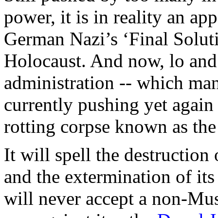
power,
it
is
in reality an
app
German
Nazi’s
‘Final Solut
Holocaust
. And
now
,
lo
an
administration --
which
ma
currently
pushing
yet
again
rotting
corpse
known
as the
It
will
spell
the destruction 
and the extermination of
its
will
never
accept
a non-
Mus