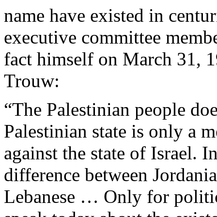
name
have
existed
in centu
executive
committee
membe
fact
himself
on March 31, 1
Trouw
:
“The
Palestinian
people
doe
Palestinian
state
is
only
a
m
against
the state of Israel. I
difference
between
Jordani
Lebanese
…
Only
for
politi