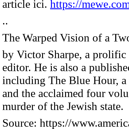
article ici.
https://mewe.co
..
The
Warped
Vision of a
Tw
by
Victor Sharpe, a
prolific
editor. He
is
also
a
publishe
including
The Blue
Hour
, 
and the
acclaimed
four vol
murder
of the
Jewish
state.
Source: https://www.americ