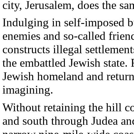
city,
Jerusalem
,
does
the
sa
Indulging
in self-
imposed
b
enemies
and
so
-
called
frien
constructs
illegal
settlement
the
embattled
Jewish
state. 
Jewish
homeland and return
imagining
.
Without
retaining
the
hill
co
and
south
through
Judea
an