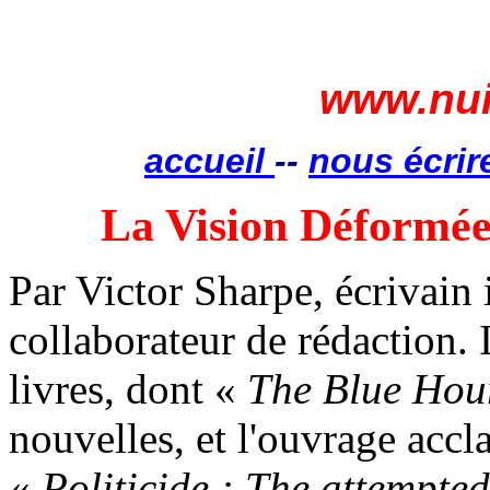
www.nui
accueil
--
nous écrir
La Vision Déformée 
Par Victor Sharpe, écrivain 
collaborateur de rédaction. I
livres, dont «
The Blue
Hou
nouvelles, et l'ouvrage acc
«
Politicide
: The
attempted