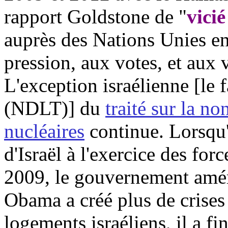
rapport
Goldstone
de "
vicié
auprès des Nations Unies e
pression, aux votes, et aux 
L'exception israélienne [le f
(NDLT)] du
traité sur la n
nucléaires
continue. Lorsqu'
d'Israël à l'exercice des for
2009, le gouvernement améri
Obama
a créé plus de crises
logements israéliens, il a f