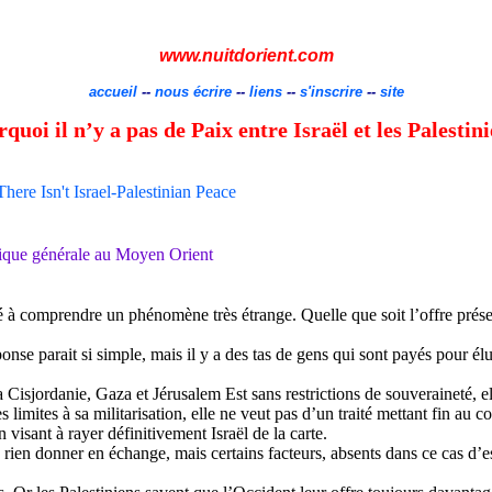
www.nuitdorient.com
accueil
--
nous écrire
--
liens
--
s'inscrire
--
site
quoi il n’y a pas de Paix entre Israël et les Palestin
ere Isn't Israel-Palestinian Peace
itique générale au Moyen Orient
 à comprendre un phénomène très étrange. Quelle que soit l’offre présenté
éponse parait si simple, mais il y a des tas de gens qui sont payés pour 
 Cisjordanie, Gaza et Jérusalem Est sans restrictions de souveraineté, el
 limites à sa militarisation, elle ne veut pas d’un traité mettant fin au con
 visant à rayer définitivement Israël de la carte.
s rien donner en échange, mais certains facteurs, absents dans ce cas d’e