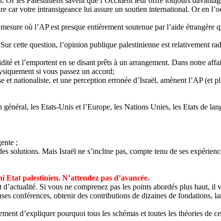
 Or les Palestiniens savent que l’Occident leur offre toujours davantage 
 car votre intransigeance lui assure un soutien international. Or en l’oc
mesure où l’AP est presque entièrement soutenue par l’aide étrangère qu
 Sur cette question, l’opinion publique palestinienne est relativement ra
dité et l’emportent en se disant prêts à un arrangement. Dans notre affair
ysiquement si vous passez un accord;
se et nationaliste, et une perception erronée d’Israël, amènent l’AP (et p
n général, les Etats-Unis et l’Europe, les Nations Unies, les Etats de la
ente ;
des solutions. Mais Israël ne s’incline pas, compte tenu de ses expérienc
i Etat palestinien. N’attendez pas d’avancée.
ment d’actualité. Si vous ne comprenez pas les points abordés plus haut,
euses conférences, obtenir des contributions de dizaines de fondations, la
lement d’expliquer pourquoi tous les schémas et toutes les théories de ce