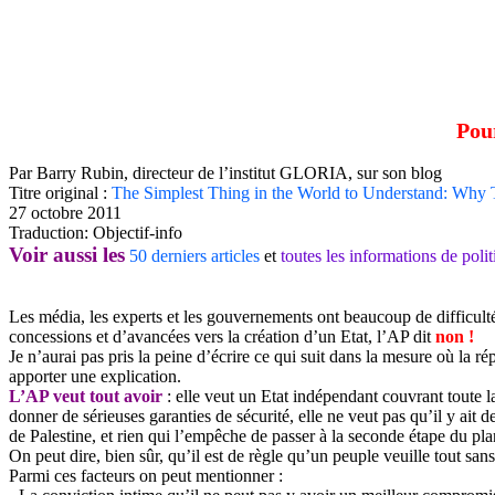
Pour
Par Barry Rubin, directeur de l’institut GLORIA, sur son blog
Titre
original :
The Simplest Thing in the World to Understand: Why Th
27 octobre 2011
Traduction: Objectif-info
Voir aussi les
50 derniers articles
et
toutes les informations de pol
Les média, les experts et les gouvernements ont beaucoup de difficulté
concessions et d’avancées vers la création d’un Etat, l’AP dit
non !
Je n’aurai pas pris la peine d’écrire ce qui suit dans la mesure où la r
apporter une explication.
L’AP veut tout avoir
: elle veut un Etat indépendant couvrant toute la
donner de sérieuses garanties de sécurité, elle ne veut pas qu’il y ait des
de Palestine, et rien qui l’empêche de passer à la seconde étape du plan
On peut dire, bien sûr, qu’il est de règle qu’un peuple veuille tout san
Parmi ces facteurs on peut mentionner :