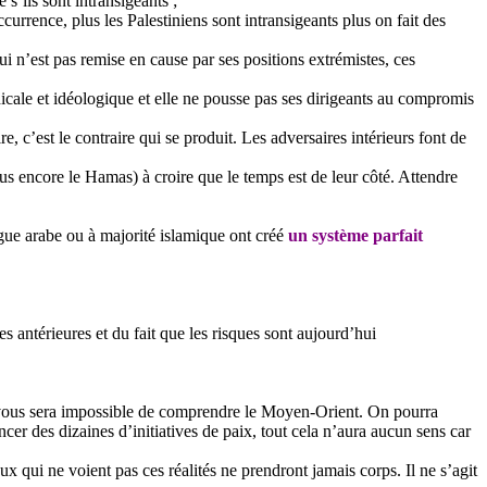
s’ils sont intransigeants ;
currence, plus les Palestiniens sont intransigeants plus on fait des
i n’est pas remise en cause par ses positions extrémistes, ces
dicale et idéologique et elle ne pousse pas ses dirigeants au compromis
e, c’est le contraire qui se produit. Les adversaires intérieurs font de
lus encore le Hamas) à croire que le temps est de leur côté. Attendre
ngue arabe ou à majorité islamique ont créé
un système parfait
es antérieures et du fait que les risques sont aujourd’hui
 il vous sera impossible de comprendre le Moyen-Orient. On pourra
ncer des dizaines d’initiatives de paix, tout cela n’aura aucun sens car
ux qui ne voient pas ces réalités ne prendront jamais corps. Il ne s’agit