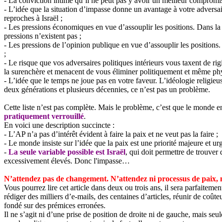
- La conviction intime qu’il ne peut pas y avoir un meilleur compromis.
- L’idée que la situation d’impasse donne un avantage à votre adversaire
reproches à Israël ;
- Les pressions économiques en vue d’assouplir les positions. Dans la 
pressions n’existent pas ;
- Les pressions de l’opinion publique en vue d’assouplir les positions.
;
- Le risque que vos adversaires politiques intérieurs vous taxent de rigi
la surenchère et menacent de vous éliminer politiquement et même ph
- L’idée que le temps ne joue pas en votre faveur. L’idéologie religieu
deux générations et plusieurs décennies, ce n’est pas un problème.
Cette liste n’est pas complète. Mais le problème, c’est que le monde e
pratiquement verrouillé
.
En voici une description succincte :
- L’AP n’a pas d’intérêt évident à faire la paix et ne veut pas la faire ;
- Le monde insiste sur l’idée que la paix est une priorité majeure et urg
-
La seule variable possible est Israël
, qui doit permettre de trouver 
excessivement élevés. Donc l'impasse…
N’attendez pas de changement. N’attendez ni processus de paix, n
Vous pourrez lire cet article dans deux ou trois ans, il sera parfaite
rédiger des milliers d’e-mails, des centaines d’articles, réunir de coût
fondé sur des prémices erronées.
Il ne s’agit ni d’une prise de position de droite ni de gauche, mais seu