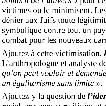
nombril de l’univers »
pour ce
victimes ou le minimisent. Le
dénier aux Juifs toute légitimi
symbolique contre tout un pays
combat pour les nouveaux damn
Ajoutez à cette victimisation,
L’anthropologue et analyste d
qu’on peut vouloir et demander
un égalitarisme sans limite
».
Ajoutez-y la question de
l’iden
racialisme
sont
surutilisées
et 