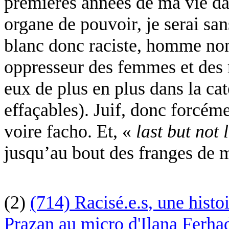
premières années de ma vie dan
organe de pouvoir, je serai san
blanc donc raciste, homme non
oppresseur des femmes et des m
eux de plus en plus dans la ca
effaçables). Juif, donc forcéme
voire facho. Et, «
last but not 
jusqu’au bout des franges de m
(2)
(714)
Racisé.e.s
, une hist
Prazan
au micro d'
Ilana
Ferha