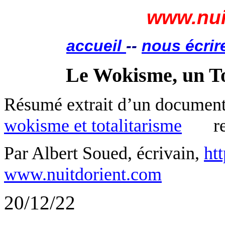
www.nui
accueil
--
nous écrir
Le
Wokisme
, un T
Résumé extrait d’un documen
wokisme
et totalitarisme
r
Par Albert Soued, écrivain,
ht
www.nuitdorient.com
20/12/22