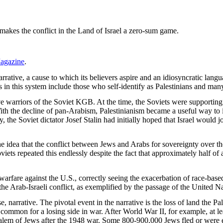
makes the conflict in the Land of Israel a zero-sum game.
agazine
.
arrative, a cause to which its believers aspire and an idiosyncratic langu
rs in this system include those who self-identify as Palestinians and man
ve warriors of the Soviet KGB. At the time, the Soviets were supportin
ith the decline of pan-Arabism, Palestinianism became a useful way to i
he Soviet dictator Josef Stalin had initially hoped that Israel would jo
idea that the conflict between Jews and Arabs for sovereignty over the
ets repeated this endlessly despite the fact that approximately half of 
arfare against the U.S., correctly seeing the exacerbation of race-bas
the Arab-Israeli conflict, as exemplified by the passage of the United N
e, narrative. The pivotal event in the narrative is the loss of land the 
common for a losing side in war. After World War II, for example, at l
lem of Jews after the 1948 war. Some 800-900,000 Jews fled or were exp