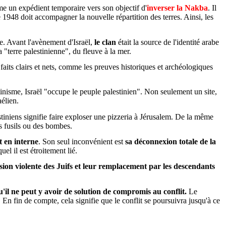
e un expédient temporaire vers son objectif d'
inverser la Nakba
. Il
e 1948 doit accompagner la nouvelle répartition des terres. Ainsi, les
ne. Avant l'avènement d'Israël,
le clan
était la source de l'identité arabe
la "terre palestinienne", du fleuve à la mer.
aits clairs et nets, comme les preuves historiques et archéologiques
inisme, Israël "occupe le peuple palestinien". Non seulement un site,
élien.
estiniens signifie faire exploser une pizzeria à Jérusalem. De la même
s fusils ou des bombes.
 en interne
. Son seul inconvénient est
sa déconnexion totale de la
l il est étroitement lié.
lsion violente des Juifs et leur remplacement par les descendants
qu'il ne peut y avoir de solution de compromis au conflit.
Le
. En fin de compte, cela signifie que le conflit se poursuivra jusqu'à ce