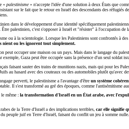
e «
palestinisme
» n'accepte l'idée d'une solution à deux États que comm
istant sur le fait que le retour en Israël des descendants des réfugiés d
iens.
estinien dans le développement d'une identité spécifiquement palestinien
. Être palestinien, c'est s'opposer à Israël et "résister" à l'occupation de 
e ou à la scientologie. Lorsque les Palestiniens sont confrontés à des f
les nient ou les ignorent tout simplement.
, on peut occuper une maison ou un pays. Mais dans le langage du palest
r exemple, Gaza peut être occupée sans la présence d'un seul soldat isra
ançais faisant sauter des trains de munitions nazis, mais qui pour les Pal
s Juifs au hasard avec des couteaux ou des automobiles plutôt qu'avec de
angage perverti, le palestinisme a l'avantage d'être
un système cohérent
able. Il s'est transformé au gré des époques, comme l'antisémitisme auque
te le même :
la transformation d'Israël en un État arabe, avec l'expu
abes de la Terre d'Israël a des implications terribles,
car elle signifie 
 du peuple juif en Terre d'Israël, faisant du conflit un jeu à somme nulle