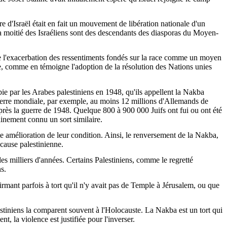
re d'Israël était en fait un mouvement de libération nationale d'un
 la moitié des Israéliens sont des descendants des diasporas du Moyen-
tre l'exacerbation des ressentiments fondés sur la race comme un moyen
abe, comme en témoigne l'adoption de la résolution des Nations unies
ubie par les Arabes palestiniens en 1948, qu'ils appellent la Nakba
uerre mondiale, par exemple, au moins 12 millions d'Allemands de
après la guerre de 1948. Quelque 800 à 900 000 Juifs ont fui ou ont été
ainement connu un sort similaire.
e amélioration de leur condition. Ainsi, le renversement de la Nakba,
cause palestinienne.
des milliers d'années. Certains Palestiniens, comme le regretté
s.
ffirmant parfois à tort qu'il n'y avait pas de Temple à Jérusalem, ou que
lestiniens la comparent souvent à l'Holocauste. La Nakba est un tort qui
nt, la violence est justifiée pour l'inverser.