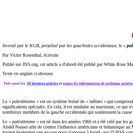
Inventé par le KGB, perpétué par les gauchistes occidentaux, le «
pal
Par Victor Rosenthal, écrivain
Publié sur JNS.org, cet article a d'abord été publié par White Rose M
Texte en anglais ci-dessous
Voir aussi les
50 derniers articles
et
toutes les informations de politique génér
Le «
palestinisme
» est un système fermé de « mêmes » qui comprend un 
significations spéciales. En cela, il est similaire au marxisme, ce qui 
nombreux membres de la gauche occidentale qui soutiennent la cause 
Le «
palestinisme
» est né dans les années 1960 et a été créé par les 
Abdel Nasser afin de contrer l'influence américaine et britannique au
fournit également une excuse pour s'opposer à Israël, que l'URSS cons