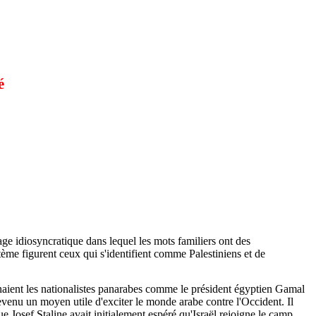
é
ge idiosyncratique dans lequel les mots familiers ont des
stème figurent ceux qui s'identifient comme Palestiniens et de
enaient les nationalistes panarabes comme le président égyptien Gamal
evenu un moyen utile d'exciter le monde arabe contre l'Occident. Il
Josef Staline avait initialement espéré qu'Israël rejoigne le camp