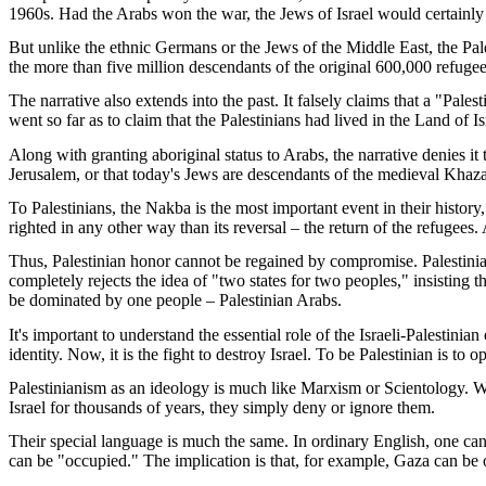
1960s. Had the Arabs won the war, the Jews of Israel would certainly 
But unlike the ethnic Germans or the Jews of the Middle East, the Pales
the more than five million descendants of the original 600,000 refugee
The narrative also extends into the past. It falsely claims that a "Pal
went so far as to claim that the Palestinians had lived in the Land of I
Along with granting aboriginal status to Arabs, the narrative denies it
Jerusalem, or that today's Jews are descendants of the medieval Khaza
To Palestinians, the Nakba is the most important event in their histor
righted in any other way than its reversal – the return of the refugees. 
Thus, Palestinian honor cannot be regained by compromise. Palestinian
completely rejects the idea of "two states for two peoples," insisting 
be dominated by one people – Palestinian Arabs.
It's important to understand the essential role of the Israeli-Palestinia
identity. Now, it is the fight to destroy Israel. To be Palestinian is to 
Palestinianism as an ideology is much like Marxism or Scientology. Whe
Israel for thousands of years, they simply deny or ignore them.
Their special language is much the same. In ordinary English, one can 
can be "occupied." The implication is that, for example, Gaza can be o