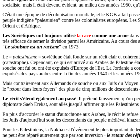
socialiste, mais il était devenu évident, au milieu des années 1950, qu'
C'était une époque de décolonisation mondiale, et le KGB a fait passer l
peuple indigène "palestinien" contre les colonialistes européens. Les S
Orient et d'Afrique.
Les Soviétiques ont toujours utilisé
la race
comme une arme
dans 
très efficace de semer la division parmi les Américains. Au cours des a
"
Le sionisme est un racisme
" en 1973.
Le «
palestinisme
» soviétique était fondé sur un récit clair et cohéren
(catastrophe). Cependant, ce qui est arrivé aux Arabes de Palestine 
souche ont fui ou ont été expulsés d'Europe de l'Est. La Jordanie a co
expulsés des pays arabes entre la fin des années 1940 et les années 196
Mais contrairement aux Allemands de souche ou aux Juifs du Moyen-Orie
le "retour dans leurs foyers" des plus de cinq millions de descendants
Le récit s'étend également au passé
. Il prétend faussement qu'un peu
diplomate Saeb Erekat, sont allés jusqu'à affirmer que les Palestiniens
En plus d'accorder le statut d'autochtone aux Arabes, le récit le refuse 
les Juifs d'aujourd'hui sont les descendants du peuple médiéval khaza
Pour les Palestiniens, la Nakba est l'événement le plus important de le
ne peut être réparé autrement que par son inversion -
le retour des réf