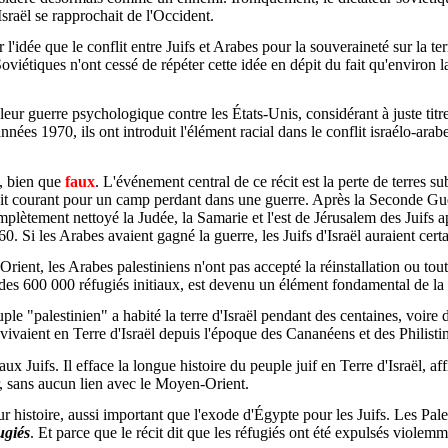
Israël se rapprochait de l'Occident.
'idée que le conflit entre Juifs et Arabes pour la souveraineté sur la ter
oviétiques n'ont cessé de répéter cette idée en dépit du fait qu'environ
leur guerre psychologique contre les États-Unis, considérant à juste ti
nnées 1970, ils ont introduit l'élément racial dans le conflit israélo-ar
t, bien que
faux
. L'événement central de ce récit est la perte de terres s
était courant pour un camp perdant dans une guerre. Après la Seconde G
mplètement nettoyé la Judée, la Samarie et l'est de Jérusalem des Juifs 
0. Si les Arabes avaient gagné la guerre, les Juifs d'Israël auraient cert
nt, les Arabes palestiniens n'ont pas accepté la réinstallation ou tout
 des 600 000 réfugiés initiaux, est devenu un élément fondamental de la 
ple "palestinien" a habité la terre d'Israël pendant des centaines, voire 
 vivaient en Terre d'Israël depuis l'époque des Cananéens et des Philistin
aux Juifs. Il efface la longue histoire du peuple juif en Terre d'Israël, a
r, sans aucun lien avec le Moyen-Orient.
ur histoire, aussi important que l'exode d'Égypte pour les Juifs. Les Pa
ugiés
. Et parce que le récit dit que les réfugiés ont été expulsés violemme