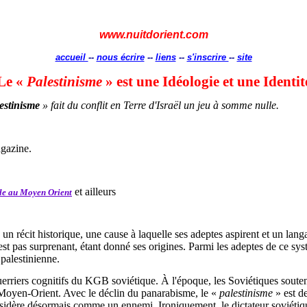
www.nuitdorient.com
accueil
--
nous écrire
--
liens
--
s'inscrire
--
site
Le «
Palestinisme
» est une Idéologie et une Identit
estinisme
» fait du conflit en Terre d'Israël un jeu à somme nulle.
agazine.
et ailleurs
ale au Moyen Orient
récit historique, une cause à laquelle ses adeptes aspirent et un langa
n'est pas surprenant, étant donné ses origines. Parmi les adeptes de ce sy
palestinienne.
guerriers cognitifs du KGB soviétique. À l'époque, les Soviétiques sout
 Moyen-Orient. Avec le déclin du panarabisme, le «
palestinisme
» est d
idère désormais comme un ennemi. Ironiquement, le dictateur soviétique 