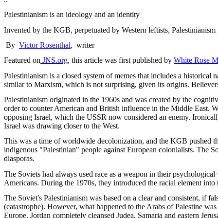
Palestinianism is an ideology and an identity
Invented by the KGB, perpetuated by Western leftists, Palestinianism 
By
Victor Rosenthal
, writer
Featured on
JNS.org
, this article was first published by
White Rose M
Palestinianism is a closed system of memes that includes a historical n
similar to Marxism, which is not surprising, given its origins. Believe
Palestinianism originated in the 1960s and was created by the cogniti
order to counter American and British influence in the Middle East. W
opposing Israel, which the USSR now considered an enemy. Ironically, t
Israel was drawing closer to the West.
This was a time of worldwide decolonization, and the KGB pushed the 
indigenous "Palestinian" people against European colonialists. The Sovi
diasporas.
The Soviets had always used race as a weapon in their psychological w
Americans. During the 1970s, they introduced the racial element into 
The Soviet's Palestinianism was based on a clear and consistent, if fals
(catastrophe). However, what happened to the Arabs of Palestine was 
Europe. Jordan completely cleansed Judea, Samaria and eastern Jerusa