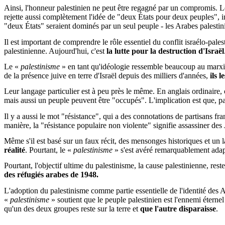
Ainsi, l'honneur palestinien ne peut être regagné par un compromis. L
rejette aussi complètement l'idée de "deux États pour deux peuples", ins
"deux États" seraient dominés par un seul peuple - les Arabes palestin
Il est important de comprendre le rôle essentiel du conflit israélo-pal
palestinienne. Aujourd'hui, c'est
la lutte pour la destruction d'Israël
Le «
palestinisme
» en tant qu'idéologie ressemble beaucoup au marxism
de la présence juive en terre d'Israël depuis des milliers d'années,
ils 
Leur langage particulier est à peu près le même. En anglais ordinaire
mais aussi un peuple peuvent être "occupés". L'implication est que, pa
Il y a aussi le mot "résistance", qui a des connotations de partisans fr
manière, la "résistance populaire non violente" signifie assassiner de
Même s'il est basé sur un faux récit, des mensonges historiques et un l
réalité
. Pourtant, le «
palestinisme
» s'est avéré remarquablement adapt
Pourtant, l'objectif ultime du palestinisme, la cause palestinienne, res
des réfugiés arabes de 1948.
L'adoption du palestinisme comme partie essentielle de l'identité des Ar
«
palestinisme
» soutient que le peuple palestinien est l'ennemi éternel
qu'un des deux groupes reste sur la terre et
que l'autre disparaisse
.
..