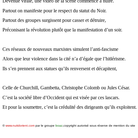
Devenue virale, une vidéo de la scène commence à nuire.
Partout on manifeste pour le respect du statut du Noir.
Partout des groupes surgissent pour casser et détruire,
Préconisant la révolution plutôt que la manifestation d’un soir.
Ces réseaux de nouveaux marxistes simulent l’
anti-fascisme
Alors que leur violence dans la cité n’a d’égale que l’hitlérisme.
Ils s’en prennent aux statues qu’ils renversent et décapitent,
Celle de Churchill, Gambetta, Christophe Colomb ou Jules César.
C’est la société libre d’Occident qui est visée par ces lascars.
Et pour la soumettre, c’est la crédulité des dirigeants qu’ils exploitent.
©
www.nuitdorient.com
par le groupe
boaz
,copyright autorisé sous réserve de mention du site