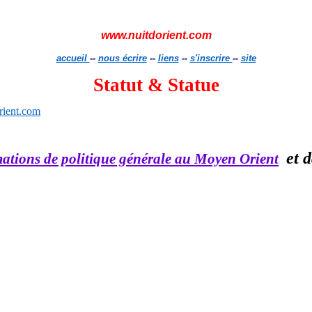
www.nuitdorient.com
accueil
--
nous écrire
--
liens
--
s'inscrire
--
site
Statut & Statue
ient.com
et 
rmations de politique générale au Moyen Orient
le