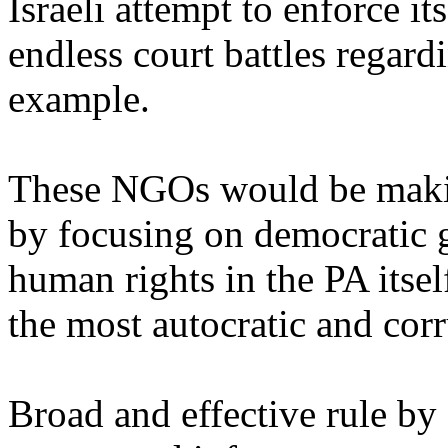
Israeli
attempt
to
enforce
its
endless
court
battles
regard
example
.
These
NGOs
would
be
mak
by
focusing
on
democratic
human
rights
in the PA
itsel
the
most
autocratic
and
cor
Broad and effective
rule
by 