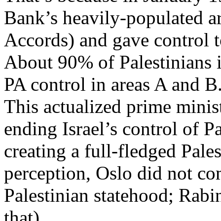
Bank’s
heavily
-
populated
ar
Accords) and gave control 
About 90% of
Palestinians
i
PA control in areas A and B
This
actualized
prime
minis
ending
Israel’s
control of
Pa
creating
a full-
fledged
Pales
perception, Oslo
did
not com
Palestinian
statehood
; Rab
that
).