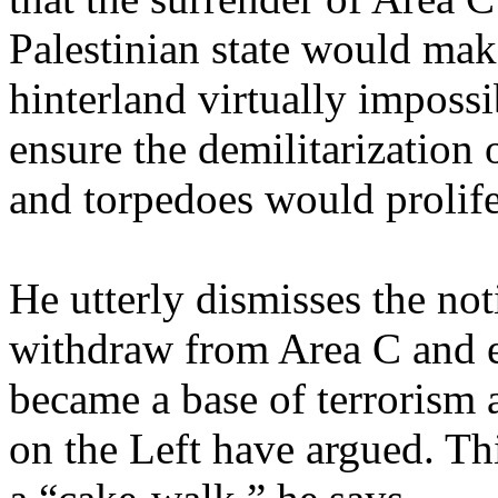
Palestinian
state
would
mak
hinterland
virtually
impossi
ensure
the
demilitarization
and
torpedoes
would
prolif
He
utterly
dismisses
the no
withdraw
from
Area C and
became
a base of
terrorism
on the
Left
have
argued
. Th