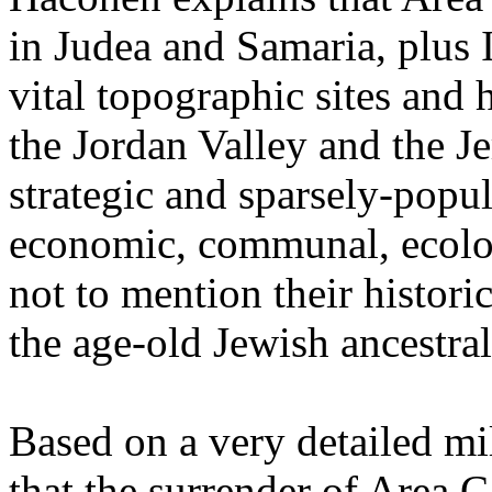
in
Judea
and
Samaria
, plus
vital
topographic
sites and 
the Jordan
Valley
and the
J
strategic
and
sparsely
-
popul
economic
, communal,
ecolo
not to mention
their
historic
the
age
-
old
Jewish
ancestra
Based
on a
very
detailed
mi
that
the
surrender
of Area C