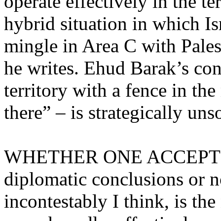
operate
effectively
in the
te
hybrid
situation in
which
Is
mingle
in Area C
with
Pales
he
writes
. Ehud
Barak’s
con
territory
with
a
fence
in the
there
” –
is
strategically
uns
WHETHER ONE ACCEP
diplomatic
conclusions or n
incontestably
I
think
,
is
the