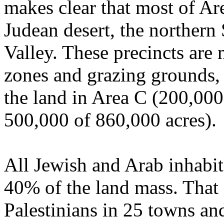
makes
clear
that
most
of Ar
Judean
desert
, the
northern
Valley
.
These
precincts
are
zones and
grazing
grounds
the land in Area C (200,000
500,000 of 860,000 acres).
All
Jewish
and
Arab
inhabit
40% of the land mass. That
Palestinians
in 25
towns
an