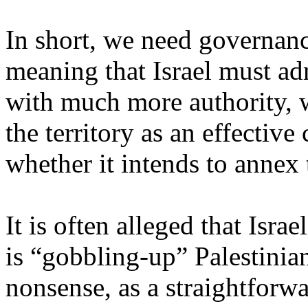
In short,
we
need
governan
meaning
that
Israel must
ad
with
much
more
authority
,
the
territory
as an effective
whether
it
intends
to
annex
It
is
often
alleged
that
Israel
is
“
gobbling
-up”
Palestinia
nonsense, as a
straightforw