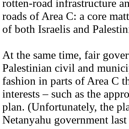
rotten
-road infrastructure 
roads
of Area C: a
core
matt
of
both
Israelis
and
Palestin
At
the
same
time,
fair
gover
Palestinian
civil and munic
fashion
in parts of Area C
t
interests
–
such
as the
appro
plan. (
Unfortunately
, the p
Netanyahu
government
las