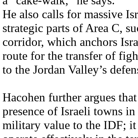
a “cake-walk,”
he
says
.
He
also
calls for massive
Is
strategic
parts of Area C,
su
corridor,
which
anchors
Isra
route for the
transfer
of
figh
to the Jordan
Valley’s
defen
Hacohen
further
argues
that
presence
of
Israeli
towns
i
military
value to the IDF;
it