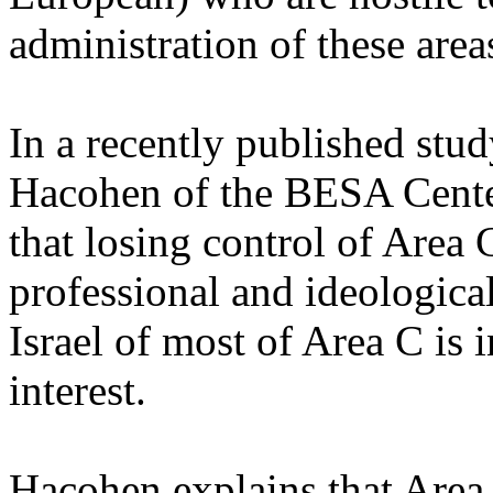
administration of
these
area
In
a
recently
published
stud
Hacohen
of the BESA Cent
that
losing
control of Area
professional
and
ideologica
Israel of
most
of Area C
is
i
interest
.
Hacohen
explains
that
Area