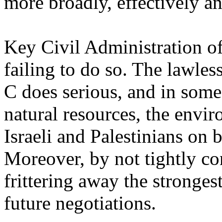
more
broadly
,
effectively
a
Key Civil Administration
of
failing
to do
so
. The
lawles
C
does
serious
, and in
some
natural
resources
, the
envir
Israeli
and
Palestinians
on
b
Moreover
, by not
tightly
co
frittering
away
the
stronges
future
negotiations
.