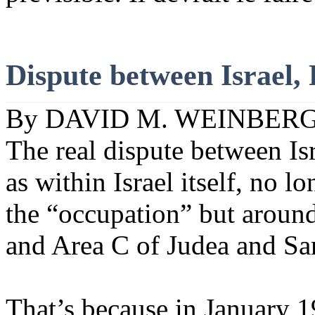
Dispute
between
Israel,
By DAVID M. WEINBER
The real dispute
between
Is
as
within
Israel
itself
, no l
the “occupation” but
aroun
and Area C of
Judea
and
Sa
That’s
because
in
January
19