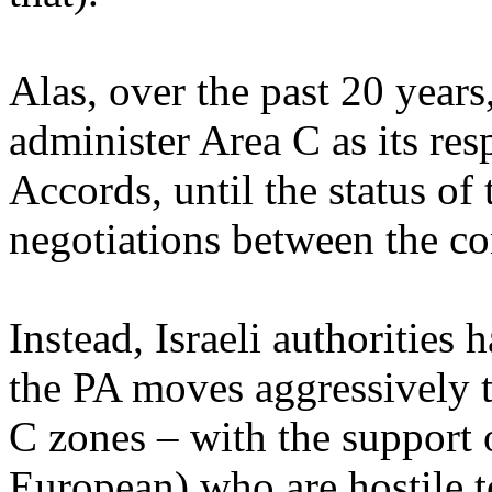
Alas
, over the
past
20
years
administer
Area C as
its
res
Accords,
until
the
status
of 
negotiations
between
the
co
Instead
,
Israeli
authorities
h
the PA moves
aggressively
C zones –
with
the support
European
)
who
are hostile 