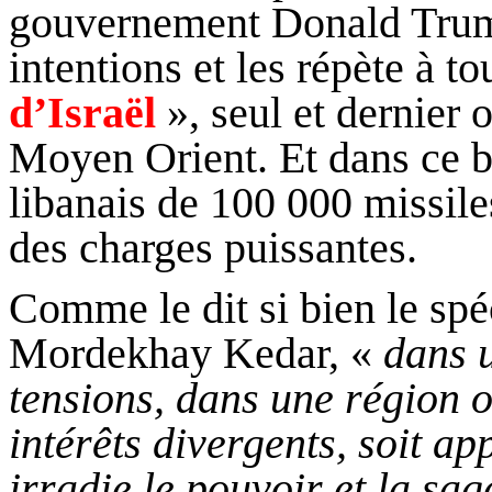
gouvernement Donald
Tru
intentions et les répète à t
d’Israël
», seul et dernier 
Moyen Orient. Et dans ce bu
libanais de 100 000 missile
des charges puissantes.
Comme le dit si bien le spéc
Mordekhay
Kedar
, «
dans 
tensions, dans une région o
intérêts divergents, soit a
irradie le pouvoir et la sag