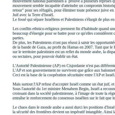
mouvement national palestinien a
prouvé à plusieurs reprises qu
mouvement semble incapable d'atteindre un compromis historique
retour" pour ses réfugiés, pour éliminer toute présence juive en
Juif avec la Terre d'Israël.
Le fossé qui sépare Israéliens et Palestiniens s'élargit de plus en 
Les conflits ethnico-religieux prennent fin d'habitude quand une
beaucoup d'énergie pour se battre pour ce qu'elles considèrent
parties.
De plus, les Palestiniens n'ont pas réussi à saisir les opportunit
de la bande de Gaza, au profit du Hamas en 2007. Tant que le Ham
sur le territoire palestinien est un reflet du monde arabe, la disp
ou sectaires, pour pouvoir établir un état.
L'Autorité Palestinienne (AP) en Cisjordanie n'est pas différente
L'AP et son gouvernement ne survivent que grâce aux baïonnette
Ceci est la base de la coopération sécuritaire entre l'AP et Isra
Mais surtout l'AP refuse d'accepter Israël comme un état juif, et c
Sous l'autorité du 1er ministre Menahem Begin, Israël a reconnu
croissant dans la société palestinienne, à l'image de toute la rég
entraîne le renforcement du consensus israélien sur le fait que le
Le chaos dans le monde arabe a aussi durci les positions d'Israë
la sécurité des frontières devient un impératif intangible. Ainsi l