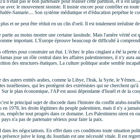
'il n'était pas le bon partenaire pour réaliser cette partition, et il est la
 avec le mouvement sioniste. Il insiste encore pour contrôler en toute 
 Judée-Samarie.... Son système médiatique et d'éducation perpétue le conf
plus et ne peut être réduit en un clin d'oeil. Il est totalement irréaliste d
 partie au moins montre une certaine lassitude. Mais l'amère vérité est q
 comme important. L'Europe éprouve beaucoup de difficulté à comprendre
és offertes pour construire un état. L'échec le plus cinglant a été la per
as joue un rôle central dans les affaires palestiniennes, il n'y aura au
arition des structures étatiques. La culture politique arabe semble incapab
 des autres entités arabes, comme la Libye, l'Irak, la Syrie, le Yémen...,
s israéliennes, qui les protègent des extrémistes qui ne cherchent qu'
ël. Sur le plan économique, l'AP est aussi dépendante d'Israël et de la co
'est le principal sujet de discorde dans l'histoire du conflit arabo-israéli
 en 1978, les droits légitimes du peuple palestinien, mais il n'y a jama
ion, empêche tout progrès dans ce domaine. Les Palestiniens nient en outre
 pays n'a pas de partenaire sérieux pour faire la paix.
l dans les négociations. En effet dans ces conditions toute situation pol
a présence juive le long du Jourdain est une nécessité vitale. Il est regret