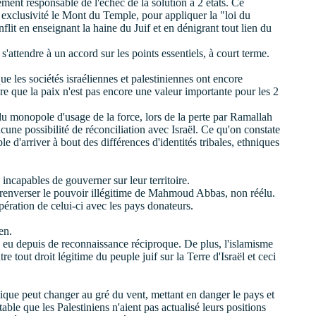
rgement responsable de l'échec de la solution à 2 états. Ce
exclusivité le Mont du Temple, pour appliquer la "loi du
lit en enseignant la haine du Juif et en dénigrant tout lien du
e s'attendre à un accord sur les points essentiels, à court terme.
ue les sociétés israéliennes et palestiniennes ont encore
 que la paix n'est pas encore une valeur importante pour les 2
te du monopole d'usage de la force, lors de la perte par Ramallah
cune possibilité de réconciliation avec Israël. Ce qu'on constate
le d'arriver à bout des différences d'identités tribales, ethniques
 incapables de gouverner sur leur territoire.
à renverser le pouvoir illégitime de Mahmoud Abbas, non réélu.
opération de celui-ci avec les pays donateurs.
en.
is eu depuis de reconnaissance réciproque. De plus, l'islamisme
 tout droit légitime du peuple juif sur la Terre d'Israël et ceci
itique peut changer au gré du vent, mettant en danger le pays et
table que les Palestiniens n'aient pas actualisé leurs positions