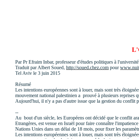
L'
Par Pr Efraim Inbar, professeur d'études politiques à l'universit
Traduit par Albert Soued,
http://soued.chez.com
pour
www.nuit
Tel Aviv le 3 juin 2015
Résumé
Les intentions européennes sont à louer, mais sont très éloignées
mouvement national palestinien a
prouvé à plusieurs reprises qu
Aujourd'hui, il n'y a pas d'autre issue que la gestion du confli
--
Au
bout d'un siècle, les Européens ont décidé que le conflit a
Etrangères, est venue en Israël pour faire connaître l'impatience
Nations Unies dans un délai de 18 mois, pour fixer les paramètre
Les intentions européennes sont à louer, mais sont très éloignée