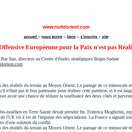
www.nuitdorient.com
accueil
--
nous écrire
--
liens
--
s'inscrire
--
site
Offensive Européenne pour la Paix n'est pas Réali
é Bar Ilan, directeur au Centre d'études stratégiques Begin-Sadate
dorient.com
 des réalités du terrain au Moyen Orient. Le partage de ce minuscule terri
'il n'était pas le bon partenaire pour réaliser cette partition, et il est la
t pour avoir une chance de réduire la souffrance des deux côtés et parve
rabo-israélien en Terre Sainte devait prendre fin. Federica Mogherini, 
 de l'UE vis à vis de l'impasse des négociations. La France a signalé son
s d'une solution du conflit.
s des réalités du terrain au Moyen Orient. Le partage de ce minuscule ter