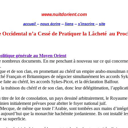
www.nuitdorient.com
accueil
--
nous écrire
--
liens
--
s'inscrire
--
site
Occidental n’a Cessé de Pratiquer la Lâcheté
au Proc
 politique générale au Moyen Orient
 de nombreux documents. En me penchant à nouveau sur ce qui concerne Is
.
ue et de son clan, en promettant au chérif un empire arabo-musulman re
hé Français et Britanniques de négocier simultanément les accords Sykes
e faite au chérif, les accords Sykes-Picot, et la déclaration Balfour.
a trahison du chérif et de son clan, donc leur délégitimation, l’applicat
au titre de lot de consolation, un pays dessiné arbitrairement, le Royaume 
ien initialement prévues pour abriter le foyer national juif.
Mecque, de même que toute l’Arabie, sont tombées aux mains d’intégrist
ste aujourd’hui que la monarchie hachémite jordanienne. Ils ont installé
e sa superficie.