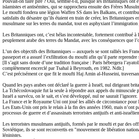
Pouvait-on faire pire ? Oui, semble-t-il, puisque les Britanniques ont
islamistes et antisémites, qui se rapprochera ensuite des Frères Musul
Le moufti fondera une légion Waffen SS dans les Balkans, et contribu
satisfaits du désastre qu’ils étaient en train de créer, les Britannique
musulmane sur les terres du mandat, tout en asphyxiant l’immigration
Les Britanniques ont, c’est hélas incontestable, fortement contribué à 
peuplement arabe des terres du Mandat, avec les conséquences que l’o
L’un des objectifs des Britanniques -- auxquels se sont ralliés les Fra
passeport et a assuré l’exfiltration du moufti afin qu’il parte reprendre s
[Il s’agit sans doute d’une tradition française : Paris hébergera l’aya
complètement encerclé par Tsahal à Beyrouth, en 1982. Ndlr.]
C’est précisément ce que fit le moufti Haj Amin al-Husseini, traversant
Quand les pays arabes ont déclaré la guerre à Israël, nul dirigeant bri
La Tchécoslovaquie fut la seule à répondre aux appels du minuscule pa
Israël a survécu, on le sait, et s’est développé, nul ne saurait l’ignorer.
La France et le Royaume Uni ont joué les alliés de circonstance pour I
Les Etats-Unis ont pris le relais à la fin des années 1960, mais n’ont p
processus de guerre et d’assassinats terroristes antijuifs et anti-israél
Les terroristes musulmans antijuifs, formés par le moufti et par des off
Soviétique, ils se sont reconvertis en "mouvement de libération nation
léninistes.