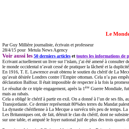
Le Monde 
Par Guy Millière journaliste, écrivain et professeur
28/4/15 pour
Metula News Agency
Voir aussi les
50 derniers articles
et
toutes les informations de
Ecrivant actuellement un livre sur l’islam, j’ai été amené à consulter
le monde occidental n’avait cessé de pratiquer la lâcheté et la duplicité
En 1916, T. E. Lawrence avait obtenu le soutien du chérif de La Mecq
qu’avait désirée Londres contre l’Empire ottoman. Cela n’a pas empêc
déclaration Balfour. Il était impossible de respecter à la fois la promess
ère
Le résultat de ce triple engagement, après la 1
Guerre Mondiale, fut l
mais au rabais.
Cela a obligé le chérif à partir en exil. On a donné à l’un de ses fils, 
Transjordanie. Ce dernier représentait 80%des terres du Mandat palestin
La dynastie chérifienne à La Mecque a survécu très peu de temps. La 
Les Britanniques ont, de fait, détruit le clan du chérif, dont ne subsi
sur une table, et amputé le foyer national juif de plus des trois quarts d