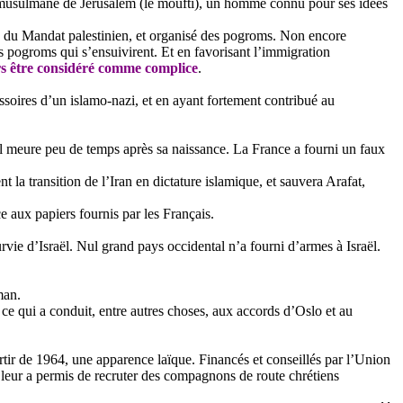
euse musulmane de Jérusalem (le moufti), un homme connu pour ses idées
in du Mandat palestinien, et organisé des pogroms. Non encore
les pogroms qui s’ensuivirent. Et en favorisant l’immigration
rs être considéré comme complice
.
essoires d’un islamo-nazi, et en ayant fortement contribué au
raël meure peu de temps après sa naissance. La France a fourni un faux
la transition de l’Iran en dictature islamique, et sauvera Arafat,
e aux papiers fournis par les Français.
rvie d’Israël. Nul grand pays occidental n’a fourni d’armes à Israël.
man.
, ce qui a conduit, entre autres choses, aux accords d’Oslo et au
partir de 1964, une apparence laïque. Financés et conseillés par l’Union
i leur a permis de recruter des compagnons de route chrétiens