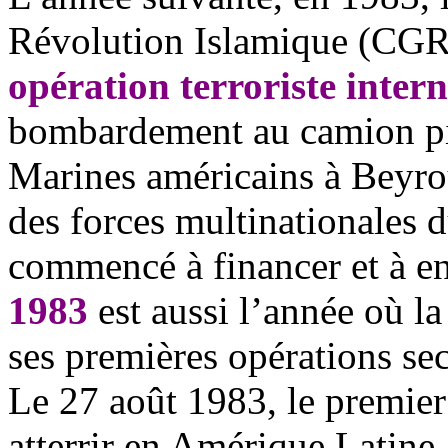
Révolution Islamique (CG
opération terroriste inter
bombardement au camion pi
Marines américains à Beyrout
des forces multinationales 
commencé à financer et à en
1983
est aussi l’année o
ù
la
ses premiè
res op
érations se
Le 27 août 1983, le premier
atterrir en Amérique Latine 