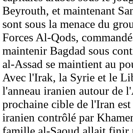
Beyrouth, et maintenant Sa
sont sous la menace du grou
Forces Al-
Qods
, commandés
maintenir Bagdad sous contr
al-
Assad
se maintient au pou
Avec l'Irak, la Syrie et le 
l'anneau iranien autour de l
prochaine cible de l'Iran es
iranien contrôlé par Khamen
famille al-
Saoud
allait fini