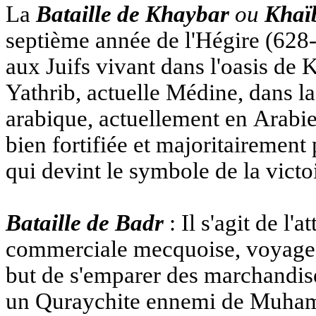
La
Bataille de Khaybar
ou
Khaï
septième année de l'Hégire (
628
aux
Juifs
vivant dans l'
oasis
de K
Yathrib
, actuelle
Médine
, dans l
arabique
, actuellement en
Arabie
bien fortifiée et majoritairemen
qui devint le symbole de la victo
Bataille de Badr
: Il s'agit de l
commerciale mecquoise, voyage
but de s'emparer des marchandises
un
Quraychite
ennemi de Muhamm