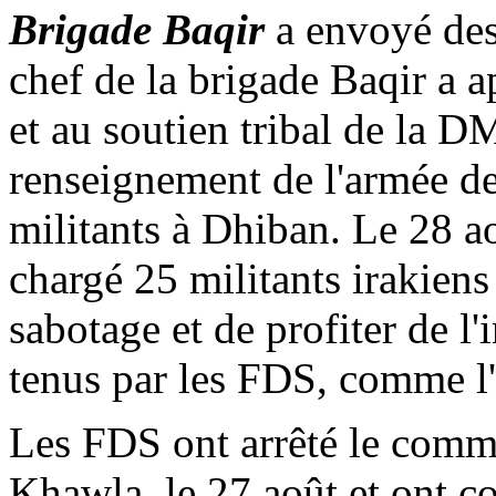
Brigade
Baqir
a envoyé des
chef de la brigade
Baqir
a a
et au soutien tribal de la D
renseignement de l'armée de
militants à
Dhiban
. Le 28 a
chargé 25 militants irakien
sabotage et de profiter de l'i
tenus par les FDS, comme l
Les FDS ont arrêté le co
Khawla
, le 27 août et ont 