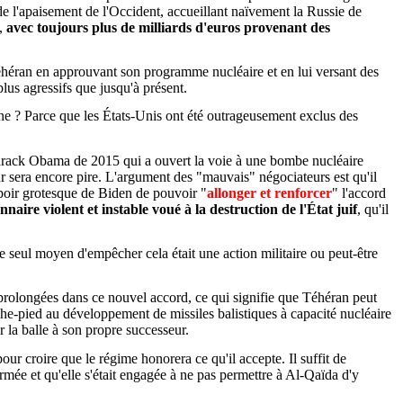
t de l'apaisement de l'Occident, accueillant naïvement la Russie de
e,
avec toujours plus de milliards d'euros provenant des
éhéran en approuvant son programme nucléaire et en lui versant des
lus agressifs que jusqu'à présent.
hine ? Parce que les États-Unis ont été outrageusement exclus des
 Barack Obama de 2015 qui a ouvert la voie à une bombe nucléaire
jour sera encore pire. L'argument des "mauvais" négociateurs est qu'il
poir grotesque de Biden de pouvoir "
allonger et renforcer
" l'accord
naire violent et instable voué à la destruction de l'État juif
, qu'il
le seul moyen d'empêcher cela était une action militaire ou peut-être
 prolongées dans ce nouvel accord, ce qui signifie que Téhéran peut
he-pied au développement de missiles balistiques à capacité nucléaire
r la balle à son propre successeur.
ur croire que le régime honorera ce qu'il accepte. Il suffit de
formée et qu'elle s'était engagée à ne pas permettre à Al-Qaïda d'y