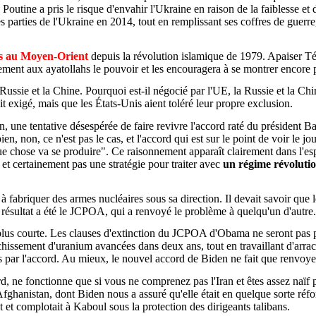
. Poutine a pris le risque d'envahir l'Ukraine en raison de la faiblesse e
s parties de l'Ukraine en 2014, tout en remplissant ses coffres de guerr
iés au Moyen-Orient
depuis la révolution islamique de 1979. Apaiser T
lement aux ayatollahs le pouvoir et les encouragera à se montrer encore p
a Russie et la Chine. Pourquoi est-il négocié par l'UE, la Russie et la C
it exigé, mais que les États-Unis aient toléré leur propre exclusion.
, une tentative désespérée de faire revivre l'accord raté du président
ien, non, ce n'est pas le cas, et l'accord qui est sur le point de voir le 
e chose va se produire". Ce raisonnement apparaît clairement dans l'es
, et certainement pas une stratégie pour traiter avec
un régime révolution
 fabriquer des armes nucléaires sous sa direction. Il devait savoir que 
 le résultat a été le JCPOA, qui a renvoyé le problème à quelqu'un d'autre.
e plus courte. Les clauses d'extinction du JCPOA d'Obama ne seront pas
hissement d'uranium avancées dans deux ans, tout en travaillant d'arrac
rtes par l'accord. Au mieux, le nouvel accord de Biden ne fait que renvoye
 ne fonctionne que si vous ne comprenez pas l'Iran et êtes assez naïf po
en Afghanistan, dont Biden nous a assuré qu'elle était en quelque sorte ré
t et complotait à Kaboul sous la protection des dirigeants talibans.