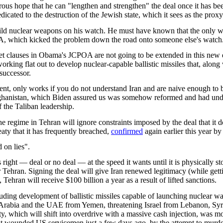
ous hope that he can "lengthen and strengthen" the deal once it has been 
dicated to the destruction of the Jewish state, which it sees as the prox
ild nuclear weapons on his watch. He must have known that the only way
POA, which kicked the problem down the road onto someone else's watch
set clauses in Obama's JCPOA are not going to be extended in this new
ing flat out to develop nuclear-capable ballistic missiles that, along wit
successor.
, only works if you do not understand Iran and are naive enough to be
 Afghanistan, which Biden assured us was somehow reformed and had undert
f the Taliban leadership.
 the regime in Tehran will ignore constraints imposed by the deal that it 
aty that it has frequently breached,
confirmed
again earlier this year b
 on lies".
its right — deal or no deal — at the speed it wants until it is physically
Tehran. Signing the deal will give Iran renewed legitimacy (while gett
 Tehran will receive $100 billion a year as a result of lifted sanctions.
luding development of ballistic missiles capable of launching nuclear w
di Arabia and the UAE from Yemen, threatening Israel from Lebanon, Syr
ity, which will shift into overdrive with a massive cash injection, was 
at wounded US servicemen just a few days ago, by the attempt to murde