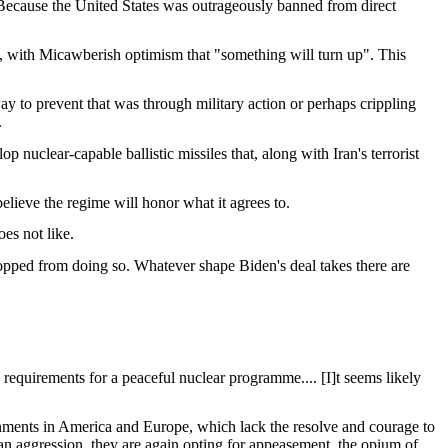
 Because the United States was outrageously banned from direct
st, with Micawberish optimism that "something will turn up". This
 to prevent that was through military action or perhaps crippling
.
nuclear-capable ballistic missiles that, along with Iran's terrorist
lieve the regime will honor what it agrees to.
oes not like.
 stopped from doing so. Whatever shape Biden's deal takes there are
y requirements for a peaceful nuclear programme.... [I]t seems likely
ernments in America and Europe, which lack the resolve and courage to
sian aggression, they are again opting for appeasement, the opium of