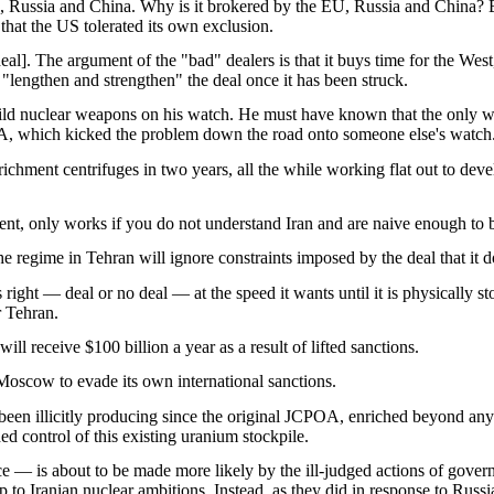
EU, Russia and China. Why is it brokered by the EU, Russia and China?
 that the US tolerated its own exclusion.
eal]. The argument of the "bad" dealers is that it buys time for the We
 "lengthen and strengthen" the deal once it has been struck.
ild nuclear weapons on his watch. He must have known that the only way
POA, which kicked the problem down the road onto someone else's watch
ent centrifuges in two years, all the while working flat out to develop 
, only works if you do not understand Iran and are naive enough to be
the regime in Tehran will ignore constraints imposed by the deal that it d
its right — deal or no deal — at the speed it wants until it is physically
r Tehran.
ill receive $100 billion a year as a result of lifted sanctions.
Moscow to evade its own international sanctions.
as been illicitly producing since the original JCPOA, enriched beyond an
d control of this existing uranium stockpile.
ice — is about to be made more likely by the ill-judged actions of gov
op to Iranian nuclear ambitions. Instead, as they did in response to Rus