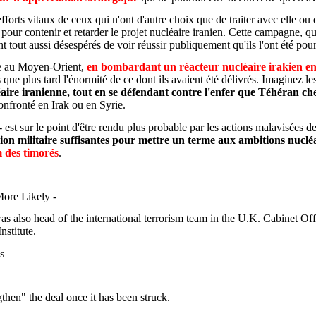
forts vitaux de ceux qui n'ont d'autre choix que de traiter avec elle ou d
ur contenir et retarder le projet nucléaire iranien. Cette campagne, qu
t tout aussi désespérés de voir réussir publiquement qu'ils l'ont été pour
ire au Moyen-Orient,
en bombardant un réacteur nucléaire irakien en
ue plus tard l'énormité de ce dont ils avaient été délivrés. Imaginez l
éaire iranienne, tout en se défendant contre l'enfer que Téhéran c
confronté en Irak ou en Syrie.
 - est sur le point d'être rendu plus probable par les actions malavisée
ion militaire suffisantes pour mettre un terme aux ambitions nuclé
m des timorés
.
ore Likely -
o head of the international terrorism team in the U.K. Cabinet Office
nstitute.
s
then" the deal once it has been struck.