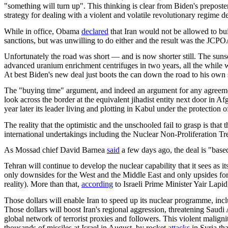
"something will turn up". This thinking is clear from Biden's preposter
strategy for dealing with a violent and volatile revolutionary regime de
While in office, Obama
declared
that Iran would not be allowed to bu
sanctions, but was unwilling to do either and the result was the JC
Unfortunately the road was short — and is now shorter still. The sun
advanced uranium enrichment centrifuges in two years, all the while work
At best Biden's new deal just boots the can down the road to his own 
The "buying time" argument, and indeed an argument for any agreement
look across the border at the equivalent jihadist entity next door in
year later its leader living and plotting in Kabul under the protection o
The reality that the optimistic and the unschooled fail to grasp is that
international undertakings including the Nuclear Non-Proliferation Tre
As Mossad chief David Barnea
said
a few days ago, the deal is "based
Tehran will continue to develop the nuclear capability that it sees as 
only downsides for the West and the Middle East and only upsides for 
reality). More than that,
according
to Israeli Prime Minister Yair Lapid,
Those dollars will enable Iran to speed up its nuclear programme, inc
Those dollars will boost Iran's regional aggression, threatening Sau
global network of terrorist proxies and followers. This violent malign
thousands of missiles at Israel in August, by rocket
attacks
in Syria th