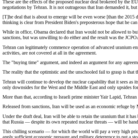
These are the effects of the proposed nuclear deal brokered by the 
negotiations by Tehran. It is not outrageous that Iran demanded it, but
[T]he deal that is about to emerge will be even worse [than the 2015 d
thinking is clear from President Biden's preposterous hope that he can
While in office, Obama declared that Iran would not be allowed to bu
sanctions, but was unwilling to do either and the result was the JC
Tehran can legitimately commence operation of advanced uranium enrichm
activities, are not covered at all in the agreement.
The "buying time" argument, and indeed an argument for any agreement
The reality that the optimistic and the unschooled fail to grasp is that 
Tehran will continue to develop the nuclear capability that it sees as 
only downsides for the West and the Middle East and only upsides fo
More than that, according to Israeli prime minister Yair Lapid, Tehran w
Released from sanctions, Iran will be used as an economic refuge by 
Under the draft deal, Iran will be able to retain the uranium that it h
that Russia — despite its own repeated nuclear threats — will be hande
This chilling scenario — for which the world will pay a very high pr
apply sufficient economic pressure and military deterrence to put a st