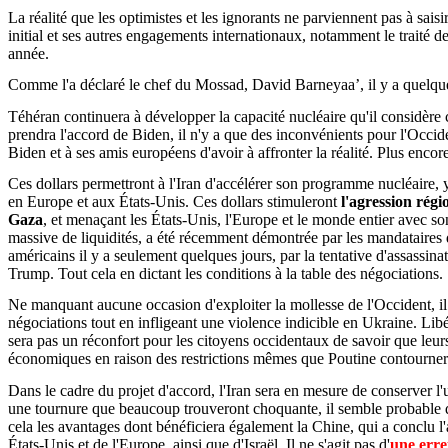
La réalité que les optimistes et les ignorants ne parviennent pas à sais
initial et ses autres engagements internationaux, notamment le traité 
année.
Comme l'a déclaré le chef du Mossad, David Barneyaa’, il y a quelques
Téhéran continuera à développer la capacité nucléaire qu'il considère 
prendra l'accord de Biden, il n'y a que des inconvénients pour l'Occid
Biden et à ses amis européens d'avoir à affronter la réalité. Plus encor
Ces dollars permettront à l'Iran d'accélérer son programme nucléaire,
en Europe et aux États-Unis. Ces dollars stimuleront
l'agression régi
Gaza
, et menaçant les États-Unis, l'Europe et le monde entier avec son
massive de liquidités, a été récemment démontrée par les mandataires de
américains il y a seulement quelques jours, par la tentative d'assassi
Trump. Tout cela en dictant les conditions à la table des négociations.
Ne manquant aucune occasion d'exploiter la mollesse de l'Occident, il y
négociations tout en infligeant une violence indicible en Ukraine. Li
sera pas un réconfort pour les citoyens occidentaux de savoir que le
économiques en raison des restrictions mêmes que Poutine contourner
Dans le cadre du projet d'accord, l'Iran sera en mesure de conserver 
une tournure que beaucoup trouveront choquante, il semble probable 
cela les avantages dont bénéficiera également la Chine, qui a conclu l'
États-Unis et de l'Europe, ainsi que d'Israël. Il ne s'agit pas d'
une erre