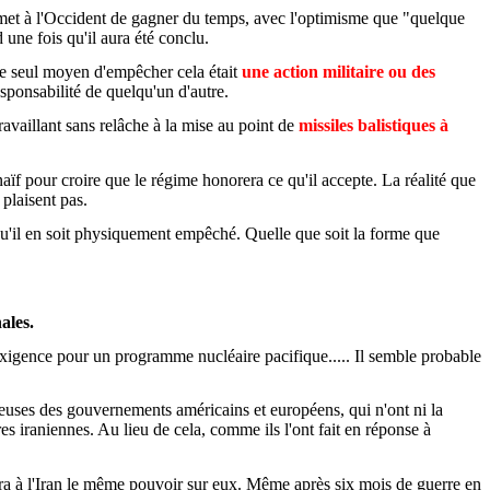
ermet à l'Occident de gagner du temps, avec l'optimisme que "quelque
d une fois qu'il aura été conclu.
 le seul moyen d'empêcher cela était
une action militaire ou des
responsabilité de quelqu'un d'autre.
availlant sans relâche à la mise au point de
missiles balistiques à
aïf pour croire que le régime honorera ce qu'il accepte. La réalité que
 plaisent pas.
 qu'il en soit physiquement empêché. Quelle que soit la forme que
ales.
e exigence pour un programme nucléaire pacifique..... Il semble probable
cieuses des gouvernements américains et européens, qui n'ont ni la
s iraniennes. Au lieu de cela, comme ils l'ont fait en réponse à
ra à l'Iran le même pouvoir sur eux. Même après six mois de guerre en