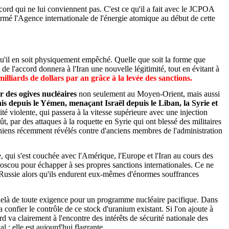
ccord qui ne lui conviennent pas. C'est ce qu'il a fait avec le JCPOA
irmé l'Agence internationale de l'énergie atomique au début de cette
 qu'il en soit physiquement empêché. Quelle que soit la forme que
e l'accord donnera à l'Iran une nouvelle légitimité, tout en évitant à
lliards de dollars par an grâce à la levée des sanctions.
r des ogives nucléaires
non seulement au Moyen-Orient, mais aussi
nis depuis le Yémen, menaçant Israël depuis le Liban, la Syrie et
té violente, qui passera à la vitesse supérieure avec une injection
, par des attaques à la roquette en Syrie qui ont blessé des militaires
raniens récemment révélés contre d'anciens membres de l'administration
, qui s'est couchée avec l'Amérique, l'Europe et l'Iran au cours des
Moscou pour échapper à ses propres sanctions internationales. Ce ne
 Russie alors qu'ils endurent eux-mêmes d'énormes souffrances
u-delà de toute exigence pour un programme nucléaire pacifique. Dans
a confier le contrôle de ce stock d'uranium existant. Si l'on ajoute à
 va clairement à l'encontre des intérêts de sécurité nationale des
l ; elle est aujourd'hui flagrante.