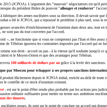
lui de 2015 (JCPOA). L'argument des "mauvais" négociateurs est qu'il p
rotesque du président Biden de pouvoir "
allonger et renforcer
" l'accor
à fabriquer des armes nucléaires sous sa direction. Il devait savoir que
le résultat a été le JCPOA, qui a repoussé le problème à plus tard, sous la 
euses avancées d'enrichissement de l'uranium dans deux ans, tout en tr
n
, ne sont pas du tout couvertes par l'accord.
rd --, ne fonctionne que si vous ne comprenez pas l'Iran et êtes assez n
égime de Téhéran ignorera les contraintes imposées par l'accord qui ne lui
comme son droit - accord ou pas - à la vitesse qu'il souhaite jusqu'à ce
ccident et le Moyen-Orient et que des avantages pour Téhéran.
 recevra
100 milliards de dollars par an
grâce à la levée des sanctions.
ique par Moscou pour échapper à ses propres sanctions internation
il produit illicitement depuis le JCPOA initial, enrichi au-delà de tout
er le contrôle de ce stock d'uranium existant.
evé
- est sur le point d'être rendu plus probable par les actions peu judi
asion militaire suffisantes pour mettre un terme aux ambitions nucléaire
ium des timorés
.
ucléaires russes, ils sont sur le point de conclure un accord qui donne