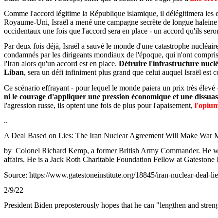
Comme l'accord légitime la République islamique, il délégitimera les ef
Royaume-Uni, Israël a mené une campagne secrète de longue haleine po
occidentaux une fois que l'accord sera en place - un accord qu'ils seron
Par deux fois déjà, Israël a sauvé le monde d'une catastrophe nucléa
condamnés par les dirigeants mondiaux de l'époque, qui n'ont compris q
l'Iran alors qu'un accord est en place.
Détruire l'infrastructure nucl
Liban
, sera un défi infiniment plus grand que celui auquel Israël est 
Ce scénario effrayant - pour lequel le monde paiera un prix très élevé
ni le courage d'appliquer une pression économique et une dissuas
l'agression russe, ils optent une fois de plus pour l'apaisement,
l'opiu
..
A Deal Based on
Lies
: The Iran Nuclear Agreement Will Make War M
by
Colonel Richard Kemp, a former British Army Commander. He was als
affairs. He is a Jack Roth Charitable Foundation Fellow at Gatestone I
Source: https://www.gatestoneinstitute.org/18845/iran-nuclear-deal-lie
2/9/22
President Biden preposterously hopes that he can "lengthen and streng