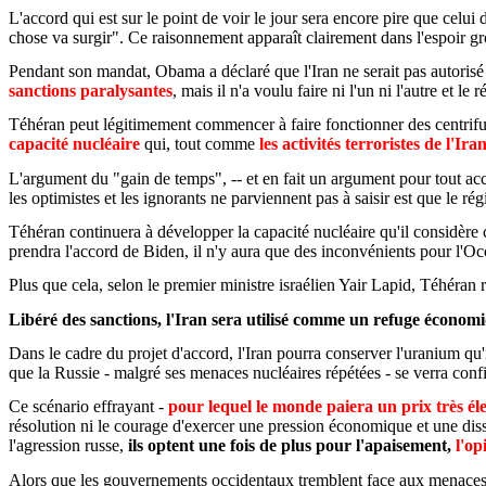
L'accord qui est sur le point de voir le jour sera encore pire que ce
chose va surgir". Ce raisonnement apparaît clairement dans l'espoir g
Pendant son mandat, Obama a déclaré que l'Iran ne serait pas autorisé 
sanctions paralysantes
, mais il n'a voulu faire ni l'un ni l'autre et 
Téhéran peut légitimement commencer à faire fonctionner des centrifug
capacité nucléaire
qui, tout comme
les activités terroristes de l'Ira
L'argument du "gain de temps", -- et en fait un argument pour tout acco
les optimistes et les ignorants ne parviennent pas à saisir est que le r
Téhéran continuera à développer la capacité nucléaire qu'il considère 
prendra l'accord de Biden, il n'y aura que des inconvénients pour l'O
Plus que cela, selon le premier ministre israélien Yair Lapid, Téhéran
Libéré des sanctions, l'Iran sera utilisé comme un refuge économ
Dans le cadre du projet d'accord, l'Iran pourra conserver l'uranium qu'
que la Russie - malgré ses menaces nucléaires
répétées -
se verra confi
Ce scénario effrayant -
pour lequel le monde paiera un prix très él
résolution ni le courage d'exercer une pression économique et une dissu
l'agression russe,
ils optent une fois de plus pour l'apaisement,
l'op
Alors que les gouvernements occidentaux tremblent face aux menaces n