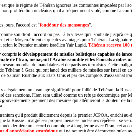
ir est que le régime de Téhéran ignorera les contraintes imposées par l'a
de non-prolifération nucléaire, qu'il a fréquemment violé, comme l'a conf
 jours, l'accord est "
fondé sur des mensonges
".
comme son droit - accord ou pas - à la vitesse qu'il souhaite jusqu'à ce
ent et le Moyen-Orient et que des avantages pour Téhéran. La signature d
e, selon le Premier ministre israélien Yair Lapid,
Téhéran recevra 100 mi
 y compris
le développement de missiles balistiques capables de lance
onale de l'Iran, menaçant l'Arabie saoudite et les Émirats arabes u
 réseau mondial de mandataires et de partisans terroristes. Cette maligni
 Téhéran à Gaza qui ont lancé des milliers de missiles sur Israël en août
nat de Salman Rushdie aux États-Unis et par des complots d'assassinat i
 a également un avantage significatif pour l'allié de Téhéran, la Russie
béré des sanctions, l'Iran sera utilisé comme un refuge économique par 
urs gouvernements prennent des mesures qui atténueront la douleur de la
a.
l'uranium qu'il produit illicitement depuis le premier JCPOA, enrichi a
que la Russie - malgré ses propres menaces nucléaires
répétées -
se verr
année dernière un accord économique à long terme avec l'Iran, cet accord
ur d'appréciation stratégique
qui ne pourrait être découverte qu'en ava