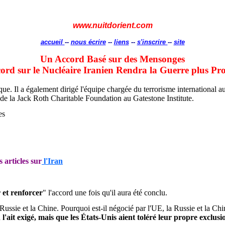
www.nuitdorient.com
accueil
--
nous écrire
--
liens
--
s'inscrire
--
site
Un Accord Basé sur des Mensonges
ord sur le Nucléaire Iranien Rendra la Guerre plus Pr
 Il a également dirigé l'équipe chargée du terrorisme international au 
re de la Jack Roth Charitable Foundation au Gatestone Institute.
es
s articles sur
l'Iran
 et renforcer
" l'accord une fois qu'il aura été conclu.
a Russie et la Chine. Pourquoi est-il négocié par l'UE, la Russie et la C
 l'ait exigé, mais que les États-Unis aient toléré leur propre exclusi