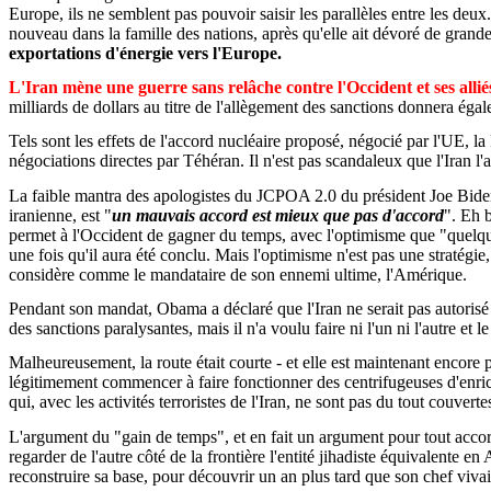
Europe, ils ne semblent pas pouvoir saisir les parallèles entre les deux
nouveau dans la famille des nations, après qu'elle ait dévoré de grande
exportations d'énergie vers l'Europe.
L'Iran mène une guerre sans relâche contre l'Occident et ses all
milliards de dollars au titre de l'allègement des sanctions donnera éga
Tels sont les effets de l'accord nucléaire proposé, négocié par l'UE, l
négociations directes par Téhéran. Il n'est pas scandaleux que l'Iran l'a
La faible mantra des apologistes du JCPOA 2.0 du président Joe Biden
iranienne, est "
un mauvais accord est mieux que pas d'accord
". Eh b
permet à l'Occident de gagner du temps, avec l'optimisme que "quelqu
une fois qu'il aura été conclu. Mais l'optimisme n'est pas une stratégie
considère comme le mandataire de son ennemi ultime, l'Amérique.
Pendant son mandat, Obama a déclaré que l'Iran ne serait pas autorisé à
des sanctions paralysantes, mais il n'a voulu faire ni l'un ni l'autre et
Malheureusement, la route était courte - et elle est maintenant encor
légitimement commencer à faire fonctionner des centrifugeuses d'enric
qui, avec les activités terroristes de l'Iran, ne sont pas du tout couve
L'argument du "gain de temps", et en fait un argument pour tout accord,
regarder de l'autre côté de la frontière l'entité jihadiste équivalente 
reconstruire sa base, pour découvrir un an plus tard que son chef vivai