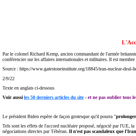
L'Acc
Par le colonel Richard Kemp, ancien commandant de l'armée britannique.
conférencier sur les affaires internationales et militaires. Il est memb
Source : https://www.gatestoneinstitute.org/18845/iran-nuclear-deal-li
2/9/22
Texte en anglais ci-dessous
Voir aussi
les 50 derniers articles du site
-
et ne pas oublier tous le
Le président Biden espère de façon grotesque qu'il pourra "
prolonger
Tels sont les effets de l'accord nucléaire proposé, négocié par l'UE, l
négociations directes par Téhéran.
Il n'est pas scandaleux que l'Iran