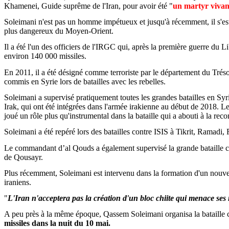
Khamenei, Guide suprême de l'Iran, pour avoir été "
un martyr vivan
Soleimani
n'est pas un homme impétueux et jusqu'à récemment, il s'est
plus dangereux du Moyen-Orient.
Il a été l'un des officiers de l'IRGC qui, après la première guerre du L
environ 140 000 missiles.
En 2011, il a été désigné comme terroriste par le département du Trés
commis en Syrie lors de batailles avec les rebelles.
Soleimani
a supervisé pratiquement toutes les grandes batailles en Syri
Irak, qui ont été intégrées dans l'armée irakienne au début de 2018.
joué un rôle plus qu'instrumental dans la bataille qui a abouti à la reco
Soleimani
a été repéré lors des batailles contre ISIS à
Tikrit
,
Ramadi
,
Le commandant d’al
Qouds
a également supervisé la grande bataille co
de
Qousayr
.
Plus récemment,
Soleimani
est intervenu dans la formation d'un nouve
iraniens.
"
L'Iran n'acceptera pas la création d'un bloc chiite qui menace ses 
A peu près à la même époque,
Qassem
Soleimani
organisa la bataille 
missiles dans la nuit du 10 mai.