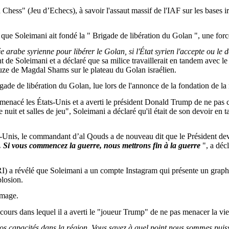
n
Chess
" (Jeu d’Echecs), à savoir l'assaut massif de l'IAF sur les bases ir
s que
Soleimani
ait fondé la " Brigade de libération du Golan ", une force
e arabe syrienne pour libérer le Golan, si l'État syrien l'accepte ou le
nt de
Soleimani
et a déclaré que sa milice travaillerait en tandem avec le
ruze de
Magdal
Shams
sur le plateau du Golan israélien.
gade de libération du Golan, lue lors de l'annonce de la fondation de la
 menacé les États-Unis et a averti le président Donald
Trump
de ne pas c
e nuit et salles de jeu",
Soleimani
a déclaré qu'il était de son devoir en
ts-Unis, le commandant d’al
Qouds
a de nouveau dit que le Président devr
 Si vous commencez la guerre, nous mettrons fin à la guerre
", a déc
I) a révélé que
Soleimani
a un compte
Instagram
qui présente un grap
plosion.
image.
ours dans lequel il a averti le "joueur
Trump
" de ne pas menacer la vie
nos capacités dans la région. Vous savez à quel point nous sommes puis