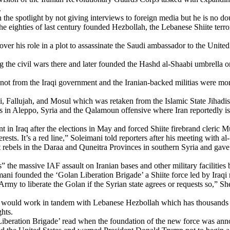
.
n the
spotlight
by not
giving
interviews to
foreign
media but
he
is
no
do
he eighties of last
century
founded
Hezbollah, the
Lebanese
Shiite
terro
over
his
role
in a plot to
assassinate
the
Saudi
ambassador
to the United
ng
the civil
wars
there
and
later
founded
the
Hashd
al-
Shaabi
umbrella
o
 not
from
the Iraqi
government
and the
Iranian
-
backed
militias
were
mo
i
,
Fallujah
, and Mosul
which
was
retaken
from
the
Islamic
State
Jihadis
s
in
Aleppo
,
Syria
and the
Qalamoun
offensive
where
Iran
reportedly
is
nt
in Iraq
after
the
elections
in May and
forced
Shiite
firebrand
cleric
Mu
erests
.
It’s
a
red
line,”
Soleimani
told
reporters
after
his
meeting
with
al-
t
rebels
in the
Daraa
and Quneitra Provinces in
southern
Syria
and gav
s
” the massive IAF
assault
on
Iranian
bases and
other
military
facilities
mani
founded
the ‘Golan
Liberation
Brigade’ a Shiite force
led
by Iraqi
Army
to
liberate
the Golan if the
Syrian
state
agrees
or
requests
so
,” Sh
would
work
in tandem
with
Lebanese
Hezbollah
which
has
thousands
hts
.
Liberation
Brigade’
read
when
the
foundation
of the new force
was
ann