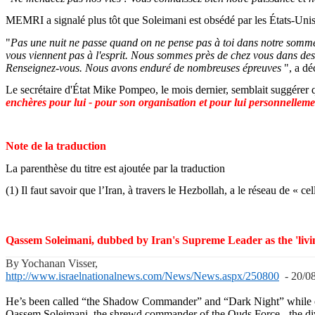
MEMRI a signalé plus tôt que
Soleimani
est obsédé par les États-Unis
"
Pas une nuit ne passe quand on ne pense pas à toi dans notre somme
vous viennent pas à l'esprit. Nous sommes près de chez vous dans de
Renseignez-vous. Nous avons enduré de nombreuses épreuves
", a dé
Le secrétaire d'État Mike
Pompeo
, le mois dernier, semblait suggérer
enchères pour lui - pour son organisation et pour lui personnelleme
Note de la traduction
La parenthèse du titre est ajoutée par la traduction
(1) Il faut savoir que l’Iran, à travers le Hezbollah, a le réseau de « 
Qassem
Soleimani
,
dubbed
by
Iran's
Supreme
Leader as the 'liv
By
Yochanan
Visser,
http://www.israelnationalnews.com/News/News.aspx/250800
- 20/0
He’s
been
called
“the
Shadow
Commander” and “
Dark
Night”
while
Qassem
Soleimani
, the
shrewd
commander of the
Quds
Force - the di