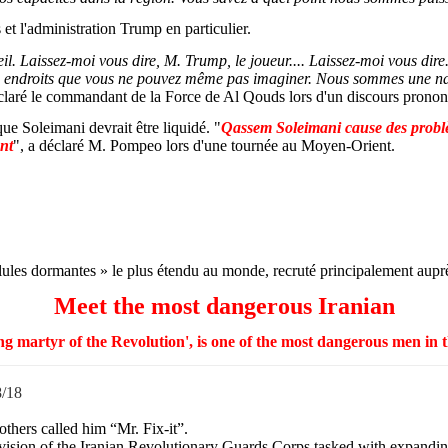
 et l'administration
Trump
en particulier.
il. Laissez-moi vous dire, M.
Trump
, le joueur.... Laissez-moi vous di
s endroits que vous ne pouvez
même pas
imaginer. Nous sommes une nat
claré le commandant de la Force de Al
Qouds
lors d'un discours pronon
 que
Soleimani
devrait être liquidé. "
Qassem
Soleimani
cause des problè
nt
", a déclaré M.
Pompeo
lors d'une tournée au Moyen-Orient.
cellules dormantes » le plus étendu au monde, recruté principalement aupr
Meet
the
most
dangerous
Iranian
ing martyr of the
Revolution
',
is
one of the
most
dangerous
men in 
8/18
others
called
him
“Mr.
Fix
-
it
”.
vision of the
Iranian
Revolutionary
Guards
Corps
tasked
with
expandi