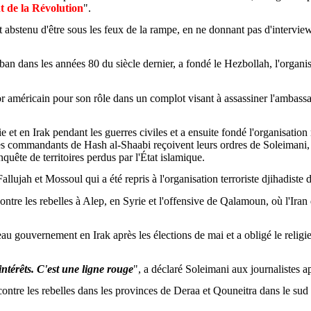
t de la Révolution
".
 abstenu d'être sous les feux de la rampe, en ne donnant pas d'interview
iban dans les années 80 du siècle dernier, a fondé le Hezbollah, l'organis
or américain pour son rôle dans un complot visant à assassiner l'ambassa
e et en Irak pendant les guerres civiles et a ensuite fondé l'organisatio
 Les commandants de Hash al-
Shaabi
reçoivent leurs ordres de
Soleimani
nquête de territoires perdus par l'État islamique.
Fallujah
et Mossoul qui a été repris à l'organisation terroriste
djihadiste
d
ntre les rebelles à Alep, en Syrie et l'offensive de
Qalamoun
, où l'Iran
au gouvernement en Irak après les élections de mai et a obligé le religi
intérêts. C'est une ligne rouge
", a déclaré
Soleimani
aux journalistes ap
contre les rebelles dans les provinces de Deraa et
Qouneitra
dans le sud 