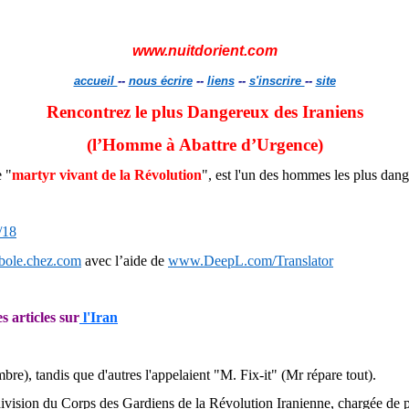
www.nuitdorient.com
accueil
--
nous écrire
--
liens
--
s'inscrire
--
site
Rencontrez le plus Dangereux des Iraniens
(
l’Homme
à Abattre d’Urgence)
 "
martyr vivant de la Révolution
", est l'un des hommes les plus da
/18
mbole.chez.com
avec l’aide de
www.DeepL.com/Translator
es articles sur
l'Iran
re), tandis que d'autres l'appelaient "M.
Fix
-
it
" (Mr répare tout).
division du Corps des Gardiens de la Révolution Iranienne, chargée de pr