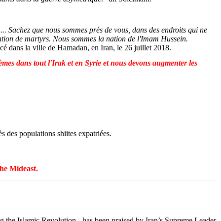
re.... Sachez que nous sommes près de vous, dans des endroits qui ne
ion de martyrs. Nous sommes la nation de l'Imam Hussein.
cé dans la ville de
Hamadan
, en Iran, le 26 juillet 2018.
mes dans tout l'Irak et en Syrie et nous devons augmenter les
ès des populations shiites expatriées.
the
Mideast
.
ng
the
Islamic
Revolution
- has been
praised
by
Iran’s
Supreme
Leader