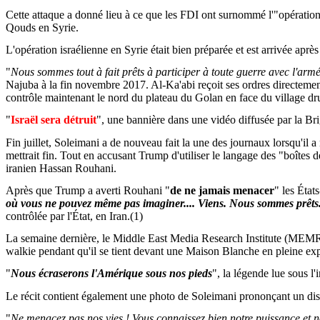
Cette attaque a donné lieu à ce que les FDI ont surnommé l'"opératio
Qouds
en Syrie.
L'opération israélienne en Syrie était bien préparée et est arrivée aprè
"
Nous sommes tout à fait prêts à participer à toute guerre avec l'armé
Najuba
à la fin novembre 2017.
Al-Ka'abi
reçoit ses ordres directeme
contrôle maintenant le nord du plateau du Golan en face du village d
"
Israël sera détruit
", une bannière dans une vidéo diffusée par la Bri
Fin juillet,
Soleimani
a de nouveau fait la une des journaux lorsqu'il a
mettrait fin. Tout en accusant
Trump
d'utiliser le langage des "boîtes d
iranien Hassan
Rouhani
.
Après que
Trump
a averti
Rouhani
"
de ne jamais menacer
" les Éta
où vous ne pouvez même pas imaginer.... Viens. Nous sommes prêts.
contrôlée par l'État, en Iran
.(
1)
La semaine dernière, le Middle East Media
Research
Institute (MEMR
walkie pendant qu'il se tient devant une Maison Blanche en pleine ex
"
Nous écraserons l'Amérique sous nos pieds
", la légende lue sous l'
Le récit contient également une photo de
Soleimani
prononçant un disc
"
Ne menacez pas nos vies ! Vous connaissez bien notre puissance et 