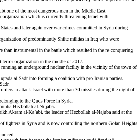
ubt
one of the
most
dangerous
men in the Middle East.
r
organization
which
is
currently
threatening
Israel
with
 States and
later
again
over
war
crimes
committed
in
Syria
during
rganization
of
predominantly
Shiite
militias
in Iraq
who
were
re
than
instrumental in the
battle
which
resulted
in the re-
conquering
t
terror
organization
in the middle of 2017.
running an underground
nuclear
facility
in the
vicinity
of the
town
of
qtada
al-
Sadr
into
forming
a coalition
with
pro-Iranian
parties.
Sadr
.
e
orders
to
attack
Israel
with
more
than
30 missiles
during
the night of
belonging
to the
Quds
Force in
Syria
.
militia
Hezbollah al-
Nujaba
.
eikh
Akram
al-Ka’abi
, the leader of Hezbollah al-
Najuba
said
at
the
of
fighters
in
Syria
and
is
now
controlling
the
northern
Golan
Heights
ounced
.