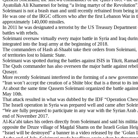
Ayatollah Ali Khamenei for
being
“a living martyr of the
Revolution
”
Soleimani
is
not a
brash
man and
until
recently
refrained
from
being
i
He
was
one of the IRGC
officers
who
after
the first Lebanon
War
in t
approximately
140,000 missiles.
In 2011
he
was
designated
a
terrorist
by the US
Treasury
Department
battles
with
rebels
.
Soleimani
oversaw
virtually
every
major
battle
in
Syria
and Iraq
duri
integrated
into
the Iraqi
army
at
the
beginning
of 2018.
The
commanders
of Hash al-
Shaabi
take
their
orders
from
Soleimani
,
of
territories
lost
to
Islamic
State.
Soleimani
was
spotted
during
the
battles
against
ISIS in
Tikrit
,
Ramad
The
Quds
commander has
also
overseen
the major
battle
against
rebel
Qusayr
.
More
recently
Soleimani
interfered
in the
forming
of a new
governme
“Iran
won’t
accept
the
creation
of a Shiite bloc
that
is
a
threat
to
its
int
At
about the
same
time
Qassem
Soleimani
organized
the
battle
agains
May 10th.
That
attack
resulted
in
what
was
dubbed
by the IDF “
Operation
Ches
The
Israeli
operation
in
Syria
was
prepared
well
and came
after
Solei
“
We
are
fully
prepared
to
participate
in
any
war
with
the
Syrian
Arab
end of
November
2017.
Al-Ka’abi
takes
his
orders
directly
from
Soleimani
and
said
his
militia
opposite the Druze village of
Magdal
Shams
on the
Israeli
Golan
Heig
“Israel
will
be
destroyed
” a banner in a
video
released
by the ‘Golan