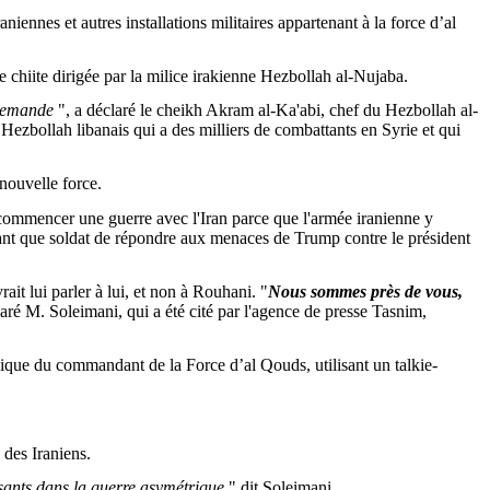
aniennes et autres installations militaires appartenant à la force d’al
 chiite dirigée par la milice irakienne Hezbollah al-
Nujaba
.
 demande
", a déclaré le cheikh
Akram
al-Ka'abi
, chef du Hezbollah al-
 Hezbollah libanais qui a des milliers de combattants en Syrie et qui
 nouvelle force.
ommencer une guerre avec l'Iran parce que l'armée iranienne y
 tant que soldat de répondre aux menaces de
Trump
contre le président
ait lui parler à lui, et non à
Rouhani
. "
Nous sommes près de vous,
laré M.
Soleimani
, qui a été cité par l'agence de presse
Tasnim
,
hique du commandant de la Force d’al
Qouds
, utilisant un talkie-
 des Iraniens.
sants dans la guerre asymétrique
." dit
Soleimani
.