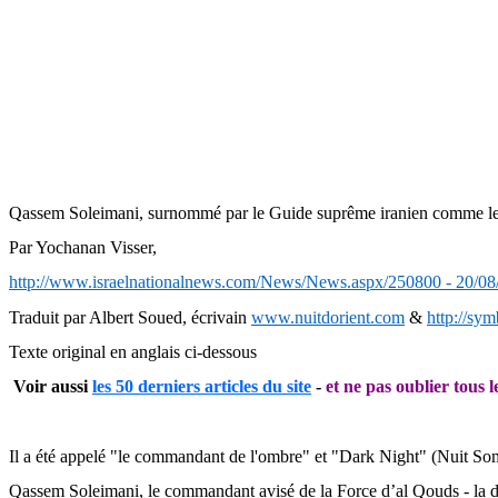
Qassem
Soleimani
, surnommé par le Guide suprême iranien comme le
Par
Yochanan
Visser,
http://www.israelnationalnews.com/News/News.aspx/250800 - 20/08
Traduit par Albert Soued, écrivain
www.nuitdorient.com
&
http://sy
Texte original en anglais ci-dessous
Voir aussi
les 50 derniers articles du site
-
et ne pas oublier tous l
Il a été appelé "le commandant de l'ombre" et "
Dark
Night" (Nuit Somb
Qassem
Soleimani
, le commandant avisé de la Force d’al
Qouds
- la 