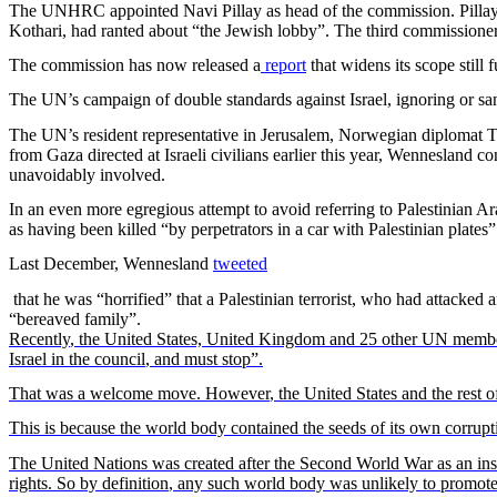
The UNHRC
appointed
Navi
Pillay
as
head
of the commission.
Pilla
Kothari
,
had
ranted
about “the
Jewish
lobby”. The
third
commissione
The commission has
now
released
a
report
that
widens
its
scope
still
f
The
UN’s
campaign
of double standards
against
Israel,
ignoring
or
sa
The
UN’s
resident
representative
in
Jerusalem
,
Norwegian
diplomat
T
from
Gaza
directed
at
Israeli
civilians
earlier
this
year
,
Wennesland
co
unavoidably
involved
.
In an
even
more
egregious
attempt
to
avoid
referring
to
Palestinian
Ar
as
having
been
killed
“by
perpetrators
in a car
with
Palestinian
plates”
Last
December
,
Wennesland
tweeted
that
he
was
“
horrified
”
that
a
Palestinian
terrorist
,
who
had
attacked
a
“
bereaved
family
”.
Recently
, the United States, United
Kingdom
and 25
other
UN
memb
Israel in the
council
, and must stop”.
That
was
a
welcome
move.
However
, the United States and the
rest
of
This
is
because
the world body
contained
the
seeds
of
its
own
corrupt
The United Nations
was
created
after
the Second World
War
as an ins
rights
. So by
definition
,
any
such
world body
was
unlikely
to
promot