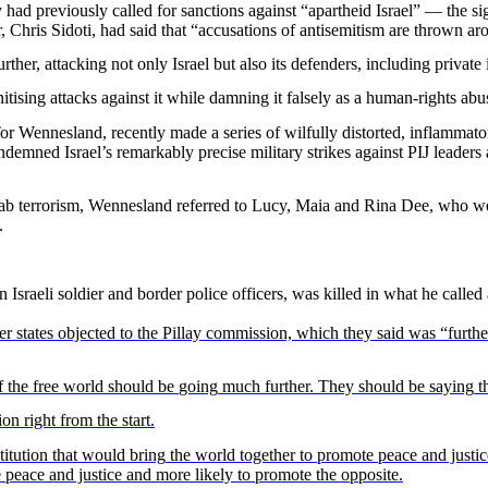
y
had
previously
called
for sanctions
against
“apartheid Israel” — the s
r
, Chris
Sidoti
,
had
said
that
“accusations of
antisemitism
are
thrown
ar
urther
,
attacking
not
only
Israel but
also
its
defenders,
including
private
nitising
attacks
against
it
while
damning
it
falsely
as a
human
-
rights
abu
or
Wennesland
,
recently
made a
series
of
wilfully
distorted
,
inflammato
ndemned
Israel’s
remarkably
precise
military
strikes
against
PIJ leaders 
ab
terrorism
,
Wennesland
referred
to Lucy, Maia and Rina Dee,
who
w
.
n
Israeli
soldier
and border police
officers
,
was
killed
in
what
he
called
er
states
objected
to the
Pillay
commission,
which
they
said
was
“
furthe
 the free world
should
be
going
much
further
.
They
should
be
saying
t
ion right
from
the
start
.
titution
that
would
bring
the world
together
to
promote
peace
and justic
e
peace
and justice and more
likely
to
promote
the opposite.