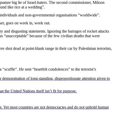
ignature
big
lie of Israel-
haters
. The second
commissioner
,
Miloon
ound
like
rice
at
a
wedding
”.
individuals
and non-
governmental
organisations “
worldwide
”.
ser,
goes
on
week
in,
week
out.
ry
and
disgusting
statements
.
Ignoring
the barrages of rocket
attacks
as “
unacceptable
”
because
of the few
civilian
deaths
that
were
ere
shot
dead
at
point-
blank
range in
their
car by
Palestinian
terrorists
,
a “
scuffle
”. He sent “
heartfelt
condolences
” to the
terrorist’s
r
demonstration
of long-standing,
disproportionate
attention
given
to
hat
the United Nations
itself
isn’t
fit for
purpose
.
e.
Yet
most
countries are not
democracies
and do not
uphold
human