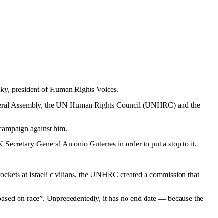
sky
,
president
of
Human
Rights
Voices
.
ral
Assembly
, the UN
Human
Rights
Council (UNHRC) and the
campaign
against
him
.
N
Secretary
-General Antonio
Guterres
in
order
to put a stop to
it
.
rockets
at
Israeli
civilians
, the UNHRC
created
a
commission
that
based
on race”.
Unprecedentedly
,
it
has no end date —
because
the