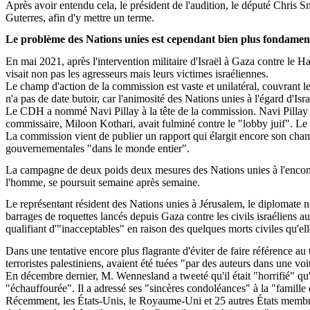
Après avoir entendu cela, le président de l'audition, le député Chris 
Guterres
, afin d'y mettre un terme.
Le problème des Nations unies est cependant bien plus fondamen
En mai 2021, après l'intervention militaire d'Israël à Gaza contre le Ha
visait non pas les agresseurs mais leurs victimes israéliennes.
Le champ d'action de la commission est vaste et unilatéral, couvrant l
n'a pas de date butoir, car l'animosité des Nations unies à l'égard d'Israë
Le CDH a nommé Navi
Pillay
à la tête de la commission. Navi
Pillay
commissaire,
Miloon
Kothari
, avait fulminé contre le "lobby juif". L
La commission vient de publier un rapport qui élargit encore son champ 
gouvernementales "dans le monde entier".
La campagne de deux poids deux mesures des Nations unies à l'encontre d
l'homme, se poursuit semaine après semaine.
Le représentant
résident
des Nations unies à Jérusalem, le diplomate 
barrages de roquettes lancés depuis Gaza contre les civils israéliens a
qualifiant d'"inacceptables" en raison des quelques morts civiles qu'el
Dans une tentative encore plus flagrante d'éviter de faire référence au
terroristes palestiniens, avaient été tuées "par des auteurs dans une vo
En décembre dernier, M.
Wennesland
a
tweeté
qu'il était "horrifié" qu
"échauffourée". Il a adressé ses "sincères condoléances" à la "famille e
Récemment, les États-Unis, le Royaume-Uni et 25 autres États memb