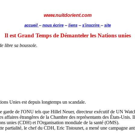
www.nuitdorient.com
accueil
--
nous écrire
--
liens
--
s'inscrire
--
site
Il est Grand Temps de Démanteler les Nations unies
e libre sa boussole.
tions Unies est depuis longtemps un scandale.
de garde de l'ONU tels que Hillel
Neuer
, directeur exécutif de UN Wat
 affaires étrangères de la Chambre des représentants des États-Unis. Il
ions unies (CDH) et l'Organisation mondiale de la santé (OMS).
te partialité, le chef du CDH, Eric
Tistounet
, a mené une campagne anti