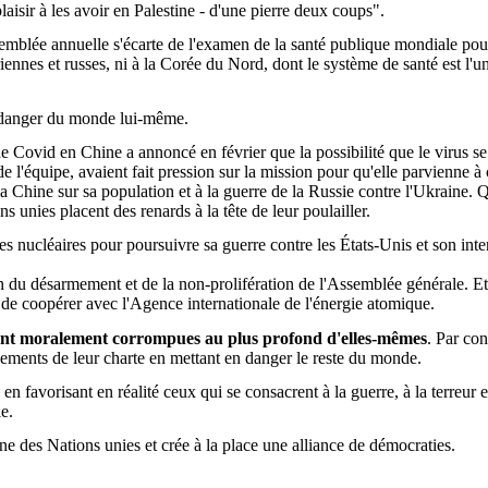
laisir à les avoir en Palestine - d'une pierre deux coups".
blée annuelle s'écarte de l'examen de la santé publique mondiale pour te
riennes et russes, ni à la Corée du Nord, dont le système de santé est l
n danger du monde lui-même.
de
Covid
en Chine a annoncé en février que la possibilité que le virus se 
de l'équipe, avaient fait pression sur la mission pour qu'elle parvienne à
 Chine sur sa population et à la guerre de la Russie contre l'Ukraine. Q
 unies placent des renards à la tête de leur poulailler.
s nucléaires pour poursuivre sa guerre contre les États-Unis et son inte
du désarmement et de la non-prolifération de l'Assemblée générale. Et c
s de coopérer avec l'Agence internationale de l'énergie atomique.
s sont moralement corrompues au plus profond d'elles-mêmes
. Par co
agements de leur charte en mettant en danger le reste du monde.
favorisant en réalité ceux qui se consacrent à la guerre, à la terreur et 
e.
ne des Nations unies et crée à la place une alliance de démocraties.