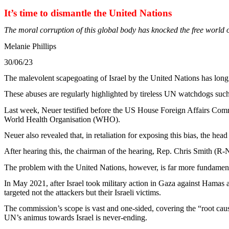
It’s
time to
dismantle
the United Nations
The moral corruption of
this
global body has
knocked
the free world 
Melanie
Phillips
30/06/23
The
malevolent
scapegoating
of Israel by the United Nations has lon
These
abuses are
regularly
highlighted
by
tireless
UN
watchdogs
suc
Last
week
,
Neuer
testified
before
the US House
Foreign
Affairs
Comm
World
Health
Organisation (WHO).
Neuer
also
revealed
that
, in
retaliation
for
exposing
this
bias
, the
head
After
hearing
this
, the chairman of the
hearing
,
Rep
. Chris Smith (R-
The
problem
with
the United Nations,
however
,
is
far more
fundamen
In May 2021,
after
Israel
took
military
action in Gaza
against
Hamas 
targeted
not the
attackers
but
their
Israeli
victims
.
The
commission’s
scope
is
vast
and one-
sided
,
covering
the “
root
caus
UN’s
animus
towards
Israel
is
never
-
ending
.