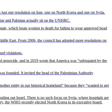
h
just
one
resolution
on Iran, one on
North
Korea
and one on
Syria
.
tar and Pakistan
actually
sit
on the UNHRC.
state,
which
beats
women
to
death
for
failing
to wear
approved
head
iddle East.
From
2006, the
council
has
adopted
more
resolutions
on
sed
violations.
nd
genocide
, and in 2019
wrote
that
America
was
“
subjugated
by the
was
founded
. It
invited
the
head
of the
Palestinian
Authority
nother
entity
in
our
historical
homeland”
because
they
“
wanted
to
get
ngling
out Israel. There
is
no
such
focus on
Syria
,
where
hospitals
are
ry
, the WHO
recently
elected
North
Korea
to
its
executive
board
.