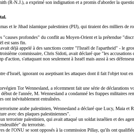
Smith (R-N.J.), a exprimé son indignation et a promis d'aborder la ques
tal.
mas et le Jihad islamique palestinien (PIJ), qui tiraient des milliers de 
es "causes profondes" du conflit au Moyen-Orient et la prétendue "discri
l est sans fin.
avait déjà appelé à des sanctions contre "l'Israël de l'apartheid" - le g
e troisième commissaire, Chris
Sidoti
, avait déclaré que "les accusations
d'action, s'attaquant non seulement à Israël mais aussi à ses défenseurs
'Israël, ignorant ou aseptisant les attaques dont il fait l'objet tout en 
norvégien Tor
Wennesland
, a récemment fait une série de déclarations v
u début de l'année, M.
Wennesland
a condamné les frappes militaires rem
les ont inévitablement entraînées.
 terrorisme arabe palestinien,
Wennesland
a déclaré que Lucy, Maia et Ri
iture avec des plaques palestiniennes".
'un terroriste palestinien, qui avait attaqué un soldat israélien et des agen
ndeuillée" du terroriste.
res de l'ONU se sont opposés à la commission
Pillay
, qu'ils ont qualif