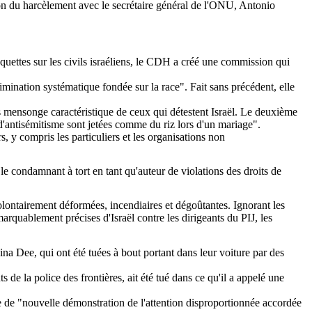
tion du harcèlement avec le secrétaire général de l'ONU, Antonio
roquettes sur les civils israéliens, le CDH a créé une commission qui
mination systématique fondée sur la race". Fait sans précédent, elle
ros mensonge caractéristique de ceux qui détestent Israël. Le deuxième
 d'antisémitisme sont jetées comme du riz lors d'un mariage".
, y compris les particuliers et les organisations non
le condamnant à tort en tant qu'auteur de violations des droits de
olontairement déformées, incendiaires et dégoûtantes. Ignorant les
arquablement précises d'Israël contre les dirigeants du PIJ, les
na Dee, qui ont été tuées à bout portant dans leur voiture par des
ts de la police des frontières, ait été tué dans ce qu'il a appelé une
iée de "nouvelle démonstration de l'attention disproportionnée accordée