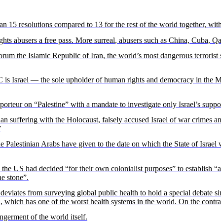
han
15
resolutions
compared
to 13 for the
rest
of the world
together
,
wit
ights
abusers
a free
pass
. More
surreal
,
abusers
such
as China, Cuba, Qa
forum the
Islamic
Republic
of Iran, the
world’s
most
dangerous
terrorist
RC
is
Israel — the sole
upholder
of
human
rights
and
democracy
in the M
porteur on “Palestine”
with
a mandate to
investigate
only
Israel’s
suppo
ian
suffering
with
the
Holocaust
,
falsely
accused
Israel of
war
crimes a
”
he
Palestinian
Arabs
have
given
to the date on
which
the State of Israel
 the US
had
decided
“for
their
own
colonialist
purposes
” to
establish
“
a
e stone”.
deviates
from
surveying
global public
health
to
hold
a
special
debate
si
a
,
which
has one of the
worst
health
systems
in the world. On the
contra
ngerment
of the world
itself
.