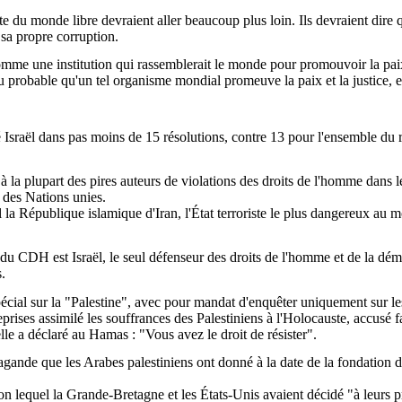
este du monde libre devraient aller beaucoup plus loin. Ils devraient dir
 sa propre corruption.
me une institution qui rassemblerait le monde pour promouvoir la paix e
eu probable qu'un tel organisme mondial promeuve la paix et la justice, et
sraël dans pas moins de 15 résolutions, contre 13 pour l'ensemble du re
à la plupart des pires auteurs de violations des droits de l'homme dans 
 des Nations unies.
a République islamique d'Iran, l'État terroriste le plus dangereux au m
n du CDH est Israël, le seul défenseur des droits de l'homme et de la d
s.
al sur la "Palestine", avec pour mandat d'enquêter uniquement sur les 
rises assimilé les souffrances des Palestiniens à l'Holocauste, accusé f
lle a déclaré au Hamas : "Vous avez le droit de résister".
agande que les Arabes palestiniens ont donné à la date de la fondation de l
lon lequel la Grande-Bretagne et les États-Unis avaient décidé "à leurs pro