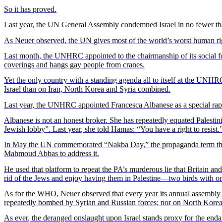
So
it
has
proved
.
Last
year
, the UN General
Assembly
condemned
Israel in no
fewer
t
As
Neuer
observed
, the UN
gives
most
of the
world’s
worst
human
r
Last
month
, the UNHRC
appointed
to the
chairmanship
of
its
social 
coverings
and
hangs
gay people
from
cranes.
Yet
the
only
country
with
a standing agenda all to
itself
at
the UNH
Israel
than
on Iran,
North
Korea
and
Syria
combined
.
Last
year
, the UNHRC
appointed
Francesca Albanese as a
special
rap
Albanese
is
not an
honest
broker.
She
has
repeatedly
equated
Palestin
Jewish
lobby”. Last
year
,
she
told
Hamas: “You have
a
right to
resist
.
In May the UN
commemorated
“
Nakba
Day,” the
propaganda
term
t
Mahmoud Abbas to
address
it
.
He
used
that
platform
to
repeat
the
PA’s
murderous
lie
that
Britain
and
rid
of the
Jews
and
enjoy
having
them
in Palestine—
two
birds
with
on
As for the WHO,
Neuer
observed
that
every
year
its
annual
assembly
repeatedly
bombed
by
Syrian
and
Russian
forces;
nor
on
North
Kore
As
ever
, the
deranged
onslaught
upon
Israel stands proxy for the
enda