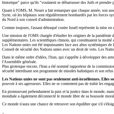
historique" parce qu'ils "voulaient se débarrasser des Juifs et prendre p
Quant à l'OMS, M.
Neuer
a fait remarquer que chaque année, son assem
Syrie, où les hôpitaux sont régulièrement bombardés par les forces sy
du Nord à son conseil d'administration.
Comme toujours, l'assaut détraqué contre Israël représente la mise e
Une mission de l'OMS chargée d'étudier les origines de la pandémie 
supplémentaires. Les scientifiques chinois, qui constituaient la moitié 
Les Nations unies ont été impuissantes face aux abus systémiques de la
Conseil de sécurité des Nations unies avec un droit de veto. Les Nations
Dans le même ordre d'idées, l'Iran, qui s'apprête à développer des arme
l'Assemblée générale.
Plus grotesque encore, l'Iran a été nommé rapporteur de la commission 
sécurité interdisant son programme de missiles balistiques et son refu
Les Nations unies ne sont pas seulement anti-israéliennes. Elle
pouvoir à ses agresseurs. Elles ne se contentent pas de trahir les eng
En promouvant prétendument la paix et la justice dans le monde, mais en 
mondiale a également déconnecté le monde libre de sa boussole moral
Ce monde n'aura une chance de retrouver son équilibre que s'il s'éloig
..