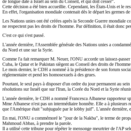
de longue date à Israël au sein du Conseil, et qui doit cesser".
Cette décision a été bien accueillie. Cependant, les États-Unis et le r
En effet, l'organisation mondiale contenait dès le départ les germes de
Les Nations unies ont été créées après la Seconde Guerre mondiale com
ne respectent pas les droits de l'homme. Par définition, il était donc p
C'est ce qui s'est passé.
L'année dernière, l'Assemblée générale des Nations unies a condamné I
du Nord et une sur la Syrie.
Comme l'a fait remarquer M.
Neuer
, l'ONU accorde un laissez-passer 
Cuba, le Qatar et le Pakistan siègent au Conseil des droits de l'homme
Le mois dernier, le CDH a nommé à la présidence de son forum social l
réglementaire et pend les homosexuels à des grues.
Pourtant, le seul pays à disposer d'un ordre du jour permanent au sei
résolutions sur Israël que sur l'Iran, la Corée du Nord et la Syrie réuni
L'année dernière, le CDH a nommé Francesca Albanese rapporteur spéci
Mme Albanese n'est pas un intermédiaire honnête. Elle a à plusieurs rep
que l'Amérique était "subjuguée par le lobby juif". L'année dernière, e
En mai, l'ONU a commémoré le "jour de la
Nakba
", le terme de prop
Mahmoud Abbas, à prendre la parole.
Il a utilisé cette tribune pour répéter le mensonge meurtrier de l'AP se