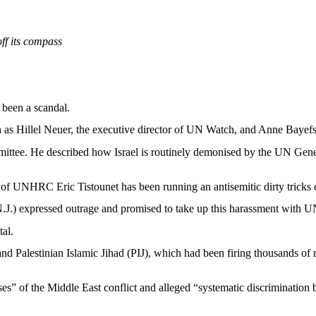
off
its
compass
g been a
scandal
.
h
as Hillel
Neuer
, the
executive
director
of UN Watch, and Anne
Bayef
ittee
. He
described
how Israel
is
routinely
demonised
by the UN Gene
of UNHRC Eric
Tistounet
has been running an
antisemitic
dirty
tricks
N.J.)
expressed
outrage and
promised
to
take
up
this
harassment
with
U
tal
.
and
Palestinian
Islamic
Jihad (PIJ),
which
had
been
firing
thousands
of 
es” of the Middle East
conflict
and
alleged
“
systematic
discrimination