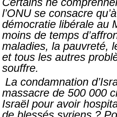
Certains ne comprennen
l’ONU se consacre qu’
démocratie libérale au 
moins de temps d’affron
maladies, la pauvreté, 
et tous les autres prob
souffre.
La condamnation d’Israë
massacre de 500 000 ci
Israël pour avoir hospit
de blessés
syriens ?
Pou