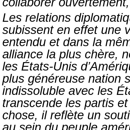
collaborer ouvertement, 
Les relations diplomatiq
subissent en effet une v
entendu
et
dans la même
alliance la plus chère, 
les États-Unis d’Amériqu
plus généreuse nation su
indissoluble avec les É
transcende les partis
et
chose,
il
reflète un sout
au sein du peuple améri