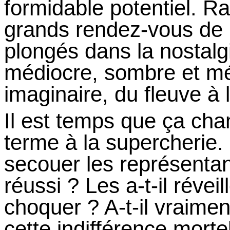
formidable potentiel. Ra
grands rendez-vous de l’
plongés dans la nostalgi
médiocre, sombre et méd
imaginaire, du fleuve à
Il
est temps que ça chan
terme à la supercherie.
secouer les représentant
réussi ?
Les a-t-il révei
choquer ?
A-t-il vraime
cette indifférence
mortel