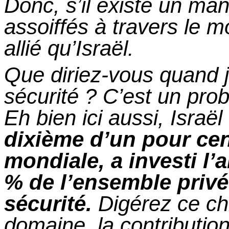
Donc, s’il existe
un
manq
assoiffés à travers le m
allié qu’Israël.
Que diriez-vous quand j
sécurité ?
C’est
un
prob
Eh bien ici aussi, Israë
dixième d’un pour cen
mondiale,
a
investi l’
% de l’ensemble privé
sécurité.
Digérez
ce
chi
domaine, la contribution