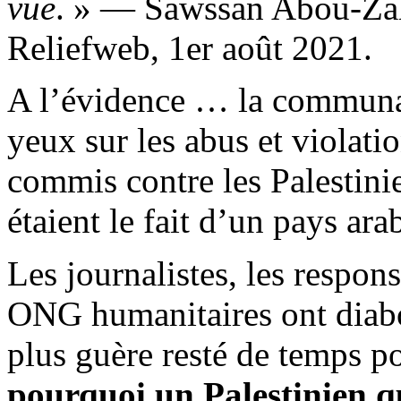
vue
. » —
Sawssan
Abou-
Za
Reliefweb
, 1er août 2021.
A l’évidence … la communau
yeux sur les abus et violat
commis contre les Palestini
étaient le fait d’un pays ara
Les journalistes, les respons
ONG humanitaires ont diaboli
plus guère resté de temps p
pourquoi un Palestinien qu