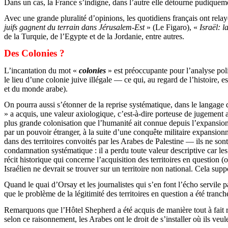
Dans un cas, la France s’indigne, dans l’autre elle détourne pudiqueme
Avec une grande pluralité d’opinions, les quotidiens français ont relay
juifs gagnent du terrain dans Jérusalem-Est
» (Le Figaro), «
Israël: 
de la Turquie, de l’Egypte et de la Jordanie, entre autres.
Des Colonies ?
L’incantation du mot «
colonies
» est préoccupante pour l’analyse poli
le lieu d’une colonie juive illégale — ce qui, au regard de l’histoire, e
et du monde arabe).
On pourra aussi s’étonner de la reprise systématique, dans le langage di
» a acquis, une valeur axiologique, c’est-à-dire porteuse de jugement a
plus grande colonisation que l’humanité ait connue depuis l’expansion
par un pouvoir étranger, à la suite d’une conquête militaire expansionni
dans des territoires convoités par les Arabes de Palestine — ils ne son
condamnation systématique : il a perdu toute valeur descriptive car les
récit historique qui concerne l’acquisition des territoires en questio
Israélien ne devrait se trouver sur un territoire non national. Cela suppo
Quand le quai d’Orsay et les journalistes qui s’en font l’écho servile p
que le problème de la légitimité des territoires en question a été tranch
Remarquons que l’Hôtel Shepherd a été acquis de manière tout à fait régu
selon ce raisonnement, les Arabes ont le droit de s’installer où ils veu