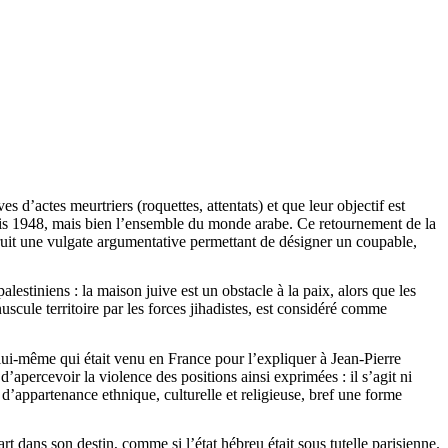
 d’actes meurtriers (roquettes, attentats) et que leur objectif est
depuis 1948, mais bien l’ensemble du monde arabe. Ce retournement de la
struit une vulgate argumentative permettant de désigner un coupable,
estiniens : la maison juive est un obstacle à la paix, alors que les
scule territoire par les forces
jihadistes
, est considéré comme
i-même qui était venu en France pour l’expliquer à Jean-Pierre
’apercevoir la violence des positions ainsi exprimées : il s’agit ni
e d’appartenance ethnique, culturelle et religieuse, bref une forme
rt dans son destin, comme si l’état hébreu était sous tutelle parisienne.