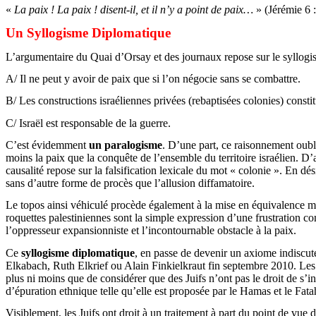
«
La paix ! La paix ! disent-il, et il n’y
a
point de paix…
» (Jérémie 6 
Un Syllogisme Diplomatique
L’argumentaire du Quai d’Orsay et des journaux repose sur le syllogi
A/ Il ne peut y avoir de paix que si l’on négocie sans se combattre.
B/ Les constructions israéliennes privées (rebaptisées colonies) consti
C/ Israël est responsable de la guerre.
C’est évidemment
un paralogisme
. D’une part, ce raisonnement oubli
moins la paix que la conquête de l’ensemble du territoire israélien. D
causalité repose sur la falsification lexicale du mot « colonie ». En 
sans d’autre forme de procès que l’allusion diffamatoire.
Le
topos
ainsi véhiculé procède également à la mise en équivalence mora
roquettes palestiniennes sont la simple expression d’une frustration c
l’oppresseur expansionniste et l’incontournable obstacle à la paix.
Ce
syllogisme diplomatique
, en passe de devenir un axiome indiscu
Elkabach
, Ruth Elkrief ou Alain Finkielkraut fin septembre 2010. Les m
plus ni moins que de considérer que des Juifs n’ont pas le droit de s’ins
d’épuration ethnique telle qu’elle est proposée par le Hamas et le Fa
Visiblement, les Juifs ont droit à un traitement à part du point de vue 