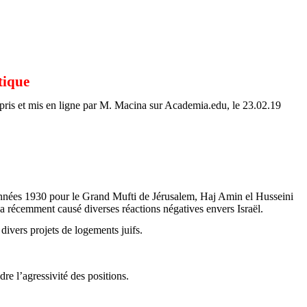
tique
repris et mis en ligne par M. Macina sur Academia.edu, le 23.02.19
es années 1930 pour le Grand Mufti de Jérusalem,
Haj
Amin el Husseini
 récemment causé diverses réactions négatives envers Israël.
 divers projets de logements juifs.
re l’agressivité des positions.