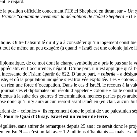
nt le regard.
é la position officielle concernant l’Hôtel Shepherd en titrant sur «
Un s
la France "condamne vivement" la démolition de l'hôtel Shepherd
» (Le 
tique. Outre l’absurdité qu’il y a à considérer qu’un logement constitue
st tout de même un peu exagéré (à quand « Israël est une colonie juive illé
plomatique, de ce mot dont la charge symbolique a pris le pas sur la vale
ppréciatif, en l’occurrence, négatif. D’une part, il n’est appliqué qu’à 
 incessante de l’islam
àpartir
de 622. D’autre part, «
colonie
» a désigné
ste, et où la population indigène s’est trouvée exploitée. Les « colons »
t en rien une force d’occupation. Dans le cas d’Israël, le recours à la v
 journalistes et diplomates ont résolu d’appeler « colonie » toute constr
n (obtenus à la suite des guerres d’extermination, menées par les pays ar
se donc qu’il n’y aura aucun ressortissant israélien (en clair, aucun Juif)
arlent de « colonies », ils reprennent donc le point de vue palestinien sé
é.
Pour le Quai d’Orsay, Israël est un voleur de terre.
lière, sans attirer de remarques depuis 25 ans : ce serait donc le projet 
lent en Israël — c’est un fait avec 1,2 millions d’habitants — mais les Jui