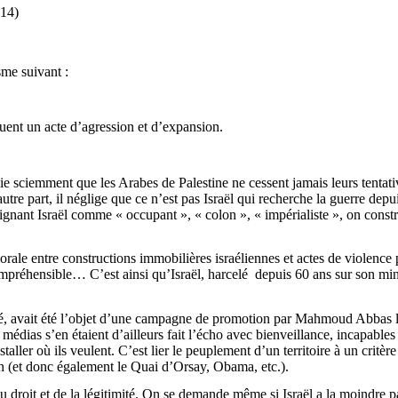
:14)
sme suivant :
tuent un acte d’agression et d’expansion.
e sciemment que les Arabes de Palestine ne cessent jamais leurs tentatives
’autre part, il néglige que ce n’est pas Israël qui recherche la guerre 
désignant Israël comme « occupant », « colon », « impérialiste », on con
le entre constructions immobilières israéliennes et actes de violence pal
ompréhensible… C’est ainsi qu’Israël, harcelé
depuis 60 ans sur son minu
té, avait été l’objet d’une campagne de promotion par Mahmoud Abbas lu
édias s’en étaient d’ailleurs fait l’écho avec bienveillance, incapables d
taller où ils veulent. C’est lier le peuplement d’un territoire à un critèr
tah (et donc également le Quai d’Orsay,
Obama
, etc.).
du droit et de la légitimité. On se demande même si Israël a la moindre pa