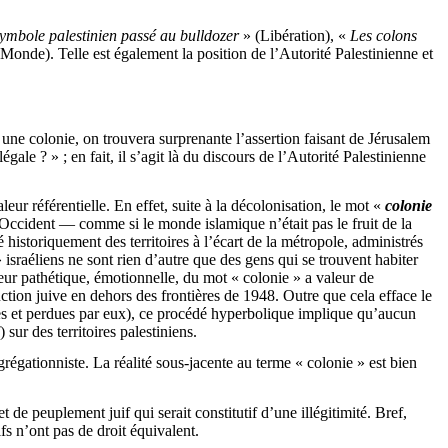
ymbole palestinien passé au bulldozer
» (Libération), «
Les colons
Monde). Telle est également la position de l’Autorité Palestinienne et
 une colonie, on trouvera surprenante l’assertion faisant de Jérusalem
gale ? » ; en fait, il s’agit là du discours de l’Autorité Palestinienne
ur référentielle. En effet, suite à la décolonisation, le mot «
colonie
l’Occident — comme si le monde islamique n’était pas le fruit de la
 historiquement des territoires à l’écart de la métropole, administrés
 israéliens ne sont rien d’autre que des gens qui se trouvent habiter
aleur pathétique, émotionnelle, du mot « colonie » a valeur de
uction juive en dehors des frontières de 1948. Outre que cela efface le
abes et perdues par eux), ce procédé hyperbolique implique qu’aucun
 sur des territoires palestiniens.
grégationniste. La réalité sous-jacente au terme « colonie » est bien
de peuplement juif qui serait constitutif d’une illégitimité. Bref,
fs n’ont pas de droit équivalent.