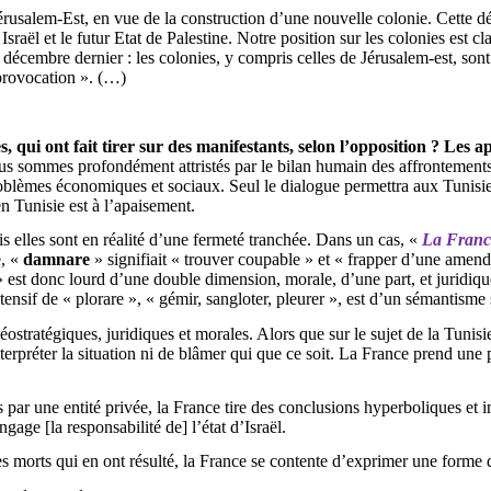
rusalem-Est, en vue de la construction d’une nouvelle colonie. Cette dém
Israël et le futur Etat de Palestine. Notre position sur les colonies est 
cembre dernier : les colonies, y compris celles de Jérusalem-est, sont il
e provocation ». (…)
 qui ont fait tirer sur des manifestants, selon l’opposition ? Les 
 Nous sommes profondément attristés par le bilan humain des affronteme
blèmes économiques et sociaux. Seul le dialogue permettra aux Tunisiens
en Tunisie est à l’apaisement.
is elles sont en réalité d’une fermeté tranchée. Dans un cas, «
La Fran
e, «
damnare
» signifiait « trouver coupable » et « frapper d’une amen
 est donc lourd d’une double dimension, morale, d’une part, et juridique
ntensif de «
plorare
», « gémir, sangloter, pleurer », est d’un sémantisme
éostratégiques, juridiques et morales. Alors que sur le sujet de la Tunisi
nterpréter la situation ni de blâmer qui que ce soit. La France prend une 
par une entité privée, la France tire des conclusions hyperboliques et in
gage [la responsabilité de] l’état d’Israël.
 morts qui en ont résulté, la France se contente d’exprimer une forme de