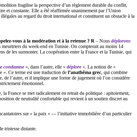
olition fragilise la perspective d’un règlement durable du conflit,
claire et constante. Elle a été réaffirmée unanimement par l’Union
légales au regard du droit international et constituent un obstacle à la
appelez-vous à la modération et à la retenue ? R
– Nous
déplorons
nts meurtriers du week-end en Tunisie. On compterait au moins 14
 de les surmonter. La coopération entre la France et la Tunisie, qui
ce condamne
», dans l’autre, elle «
déplore
». La notion de «
de ». Ce terme est une traduction de
l’
anathêma
grec
, qui combine
, de l’autre, et il implique une forme de jugement où l’on considère
 strictement émotionnel.
e, la France se met radicalement en retrait du politique : apitoiement,
position de neutralité confortable qui revient à un soutien discret au
cantatoires sur « la paix » — l’initiative immobilière d’un particulier
 tristesse distante.