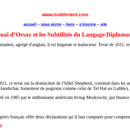
www.nuitdorient.com
accueil
--
nous écrire
--
liens
--
s'inscrire
--
site
uai d’Orsay et les Subtilités du Langage Diploma
alien, agrégé d'anglais, il est linguiste et traducteur. Texte de 2011, 
 2011, ce texte sur la destruction de l’hôtel Shepherd, construit dans l
Handschar
, fomenteur de pogroms comme celui de Tel Haï en Galilée), a
eté en 1985 par le millionnaire américain Irving
Moskowitz
, qui finance
gères français offre deux déclarations qu’il faut comparer pour comprend
d