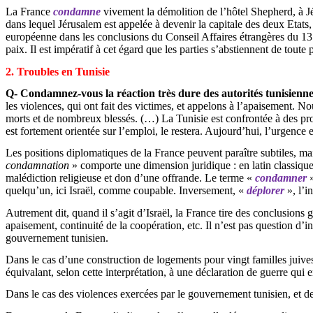
La France
condamne
vivement la démolition de l’hôtel Shepherd, à Jé
dans lequel Jérusalem est appelée à devenir la capitale des deux Etats, 
européenne dans les conclusions du Conseil Affaires étrangères du 13 dé
paix. Il est impératif à cet égard que les parties s’abstiennent de tout
2. Troubles en Tunisie
Q- Condamnez-vous la réaction très dure des autorités tunisiennes,
les violences, qui ont fait des victimes, et appelons à l’apaisement.
morts et de nombreux blessés. (…) La Tunisie est confrontée à des pro
est fortement orientée sur l’emploi, le restera. Aujourd’hui, l’urgence 
Les positions diplomatiques de la France peuvent paraître subtiles, ma
condamnation
» comporte une dimension juridique : en latin classiqu
malédiction religieuse et don d’une offrande. Le terme «
condamner
»
quelqu’un, ici Israël, comme coupable. Inversement, «
déplorer
», l’i
Autrement dit, quand il s’agit d’Israël, la France tire des conclusions g
apaisement, continuité de la coopération, etc. Il n’est pas question d’i
gouvernement tunisien.
Dans le cas d’une construction de logements pour vingt familles juives 
équivalant, selon cette interprétation, à une déclaration de guerre qui en
Dans le cas des violences exercées par le gouvernement tunisien, et des