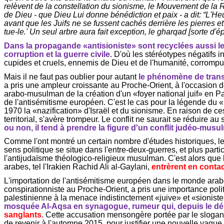
relèvent de la constellation du sionisme, le Mouvement de la
de Dieu - que Dieu Lui donne bénédiction et paix - a dit: “L'H
avant que les Juifs ne se fussent cachés derrière les pierres et
tue-le.' Un seul arbre aura fait exception, le
gharqad
[sorte d'ép
Dans la propagande «antisioniste» sont recyclées aussi les
corruption et la guerre civile
. D'où les stéréotypes négatifs i
cupides et cruels, ennemis de Dieu et de l'humanité, corromp
Mais il ne faut pas oublier pour autant
le phénomène de trans
a pris une ampleur croissante au Proche-Orient, à l'occasion 
arabo-musulman de la création d'un «foyer national juif» en P
de l'antisémitisme européen. C'est le cas pour la légende du «
1970 la «nazification» d'Israël et du sionisme. En raison de ces
territorial, s'avère trompeur. Le conflit ne saurait se réduire 
ou non, il tend à prendre la figure d'un conflit judéo-mus
Comme l'ont montré un certain nombre d'études historiques, l
sens politique se situe dans l'entre-deux-guerres, et plus par
l'antijudaïsme
théologico
-religieux musulman. C'est alors qu
arabes, tel l'Irakien Rachid Ali al-
Gaylani
,
entrèrent en contac
L'importation de l'antisémitisme européen dans le monde ara
conspirationniste au Proche-Orient, a pris une importance pol
palestinienne à la menace indistinctement «juive» et «sioniste»
mosquée Al-
Aqsa
en synagogue, rumeur qui, depuis le dé
sanglants
.
Cette accusation mensongère portée par le slogan
de revenir à l'automne 2015, pour justifier une nouvelle vague 