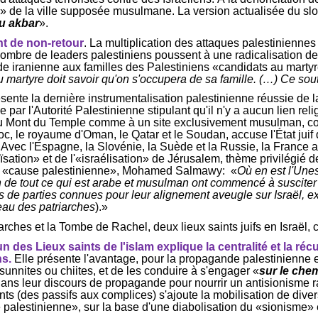
tion» de la ville supposée musulmane. La version actualisée du s
u
akbar
».
nt de non-retour
. La multiplication des attaques palestiniennes
e nombre de leaders palestiniens poussent à une radicalisation
aide iranienne aux familles des Palestiniens «candidats au martyr
au martyre doit savoir qu'on s'occupera de sa famille. (…) Ce sou
nte la dernière instrumentalisation palestinienne réussie de l
 par l'Autorité Palestinienne stipulant qu'il n'y a aucun lien rel
re au Mont du Temple comme à un site exclusivement musulman, 
roc, le royaume d'Oman, le Qatar et le Soudan, accuse l'État jui
ec l'Espagne, la Slovénie, la Suède et la Russie, la France a 
sation» et de l'«
israélisation
» de Jérusalem, thème privilégié d
e la «cause palestinienne», Mohamed
Salmawy
:
«
Où en est l'Unes
n
de tout ce qui est arabe et musulman ont commencé à susciter 
s de parties connues pour leur alignement aveugle sur Israël, ex
eau des patriarches
).»
arches et la Tombe de Rachel, deux lieux saints juifs en Israël
n des Lieux saints de l'islam explique la centralité et la ré
ns.
Elle présente l'avantage, pour la propagande palestinienne 
 sunnites ou chiites, et de les conduire à s'engager «
sur le che
dans leur discours de propagande pour nourrir un antisionisme 
ts (des passifs aux complices) s'ajoute la mobilisation de divers
palestinienne», sur la base d'une diabolisation du «sionisme» e