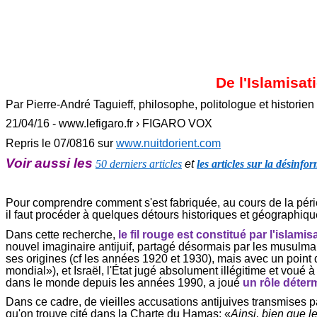
De l'Islamisa
Par Pierre-André
Taguieff
, philosophe, politologue et histori
21/04/16 - www.lefigaro.fr › FIGARO VOX
Repris le 07/0816 sur
www.nuitdorient.com
Voir aussi les
50 derniers articles
et
les articles sur la désinfo
Pour comprendre comment s'est fabriquée, au cours de la pério
il faut procéder à quelques détours historiques et géographiques,
Dans cette recherche,
le fil rouge est constitué par l'islami
nouvel imaginaire antijuif, partagé désormais par les musulm
ses origines (
cf
les années 1920 et 1930), mais avec un point d
mondial»), et Israël, l'État jugé absolument illégitime et voué
dans le monde depuis les années 1990, a joué
un rôle déter
Dans ce cadre, de vieilles accusations antijuives transmises pa
qu'on trouve cité dans la Charte du Hamas: «
Ainsi, bien que l