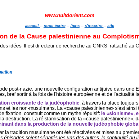
www.nuitdorient.com
accueil
--
nous écrire
--
liens
--
s'inscrire
--
site
tion de la Cause palestinienne au
Complotis
en des idées. Il est directeur de recherche au CNRS, rattaché au
rmation
de post-nazie, une nouvelle configuration antijuive dans une E
 bref sortir à la fois de l'histoire européenne et de l'actualité l
sation croissante de la
judéophobie
, à travers la place toujou
ans et les non-musulmans. La «cause palestinienne» s'est ainsi
e fixation, construit comme un mythe répulsif:
le «sionisme», e
 à la destruction. La réislamisation de la «cause palestinienne»
minant dans la production de la nouvelle
judéophobie
globa
r la tradition musulmane ont été réactivées et mises au premier p
es épisodes soient séparés les uns des autres, la continuité du j