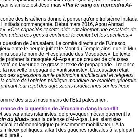
logan islamiste est désormais «
Par le sang on reprendra Al-
 contre des Israéliens donne à penser qu'une troisième Intifada
 de l'Intifada commençante. Début mars 2016, Abou Ahmad
e»: «
Ces capacités et cette aide entraîneront une escalade de
tien aidera ces gens à continuer le combat et les sacrifices
.»
a question de Jérusalem. Le comité directeur de l'Unesco,
igieux entre le peuple juif et le Mont du Temple ainsi que le Mur
connu sous le nom de «l'esplanade des Mosquées». Le texte,
f de profaner la mosquée Al-
Aqsa
et de creuser de «fausses
voté en faveur de ce grossier texte de propagande. Il relance
e la nouvelle propagande «antisioniste». L'accusation était
co des agressions sur le patrimoine architectural et religieux
la colère de l'opinion publique mondiale de manière générale.
primant leur rejet des agressions israéliennes sur les lieux
, comme des sites musulmans de l'État palestinien.
currence de la question de Jérusalem dans le conflit
et ses variantes islamistes, de provoquer mécaniquement la
min du jihad
» pour la défense d'Al-
Aqsa
. Les islamistes
radical et démonologique puissamment mobilisateur. À la
 milieux politiques, allant des gauches radicales à la plupart
t d'Israël.