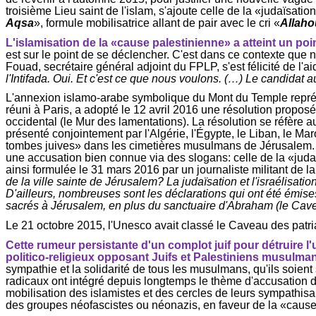
troisième Lieu saint de l'islam, s'ajoute celle de la «judaïsa
Aqsa
», formule mobilisatrice allant de pair avec le cri «
Allaho
L'islamisation de la «cause palestinienne» a atteint un poi
est sur le point de se déclencher. C'est dans ce contexte qu
Fouad, secrétaire général adjoint du FPLP, s'est félicité de l'
l'Intifada. Oui. Et c'est ce que nous voulons. (…) Le candidat 
L'annexion islamo-arabe symbolique du Mont du Temple représe
réuni à Paris, a adopté le 12 avril 2016 une résolution proposée
occidental (le Mur des lamentations). La résolution se réfè
présenté conjointement par l'Algérie, l'Égypte, le Liban, le Ma
tombes juives» dans les cimetières musulmans de Jérusalem. Av
une accusation bien connue via des slogans: celle de la «judaï
ainsi formulée le 31 mars 2016 par un journaliste militant d
de la ville sainte de Jérusalem? La judaïsation et l'
israélisatio
D'ailleurs, nombreuses sont les déclarations qui ont été émise
sacrés à Jérusalem, en plus du sanctuaire d'Abraham (le Cav
Le 21 octobre 2015, l'Unesco avait classé le Caveau des patri
Cette rumeur persistante d'un complot juif pour détruire l'u
politico-religieux opposant Juifs et Palestiniens musulma
sympathie et la solidarité de tous les musulmans, qu'ils soient
radicaux ont intégré depuis longtemps le thème d'accusation 
mobilisation des islamistes et des cercles de leurs sympathisan
des groupes néofascistes ou néonazis, en faveur de la «cause 