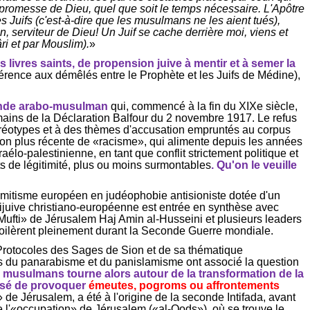
promesse de Dieu, quel que soit le temps nécessaire. L'Apôtre
 Juifs (c'est-à-dire que les musulmans ne les aient tués),
n, serviteur de Dieu! Un Juif se cache derrière moi, viens et
ri
et par
Mouslim
).
»
livres saints, de propension juive à mentir et à semer la
référence aux démêlés entre le Prophète et les Juifs de Médine),
monde arabo-musulman
qui, commencé à la fin du XIXe siècle,
mains de la Déclaration Balfour du 2 novembre 1917. Le refus
stéréotypes et à des thèmes d'accusation empruntés au corpus
tion plus récente de «racisme», qui alimente depuis les années
élo-palestinienne, en tant que conflit strictement politique et
its de légitimité, plus ou moins surmontables
. Qu'on le veuille
sémitisme européen en
judéophobie
antisioniste dotée d'un
ijuive
christiano
-européenne est entrée en synthèse avec
 Mufti» de Jérusalem
Haj
Amin al-Husseini et plusieurs leaders
évoilèrent pleinement durant la Seconde Guerre mondiale.
Protocoles des Sages de Sion et de sa thématique
es du panarabisme et du panislamisme ont associé la question
 musulmans tourne alors autour de la transformation de la
essé de provoquer
émeutes, pogroms ou affrontements
 de Jérusalem, a été à l'origine de la seconde Intifada, avant
de l'«occupation» de Jérusalem («al-
Qods
»), où se trouve le