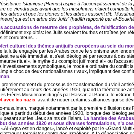
 Résistance Islamique [Hamas] aspire à l'accomplissement de la 
eure ne viendra pas avant que les musulmans n'aient combattu les
 les arbres et que les pierres et les arbres eussent dit: ‘Musulma
ineux] qui est un arbre des Juifs” (hadîth rapporté par al-
Boukhâ
 accusations de meurtre des prophètes, de falsification des 
ndéfiniment exploités: les Juifs seraient fourbes et traîtres (en 
us et corrupteurs….
fert culturel des thèmes antijuifs européens au sein du 
de la lutte engagée par les Arabes contre le sionisme aux lende
alestine a été immédiat, et s'est idéologisé par recours à des 
meurtre rituel», le mythe du «complot juif mondial» ou l'accusa
 investissements symboliques, le modèle ordinaire du conflit isra
au simple choc de deux nationalismes rivaux, impliquant des confl
ulman
.
e premier moment du processus de transformation du vieil anti
ticulièrement au cours des années 1930, quand la thématique ant
e les Frères Musulmans dirigés par Hassan al-Banna, le «Grand
t avec les nazis
, avant de nouer certaines alliances qui se d
bo-musulman, marqué notamment par la première diffusion des 
itique à partir du début des années 1920, lorsque des idéologu
 pesant sur les Lieux saints de l'islam.
La hantise des Arabes
but des années 1920 et sous diverses formulations, n'a c
 «Al-
Aqsa
est en danger», lancé et exploité par le «Grand Mufti»
d'attaques terroristes contre des Israéliens. À la dénonciation 