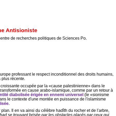
me
Antisioniste
 Centre de recherches politiques de Sciences Po.
urope professant le respect inconditionnel des droits humains,
a plus récente.
rs croissante occupée par la «cause palestinienne» dans le
 transformée en cause arabo-islamique, comme par un retour à
ntité diabolisée érigée en ennemi universel
(le «sionisme
, dans le contexte d'une montée en puissance de l'islamisme
lisée
.
lan. Il en va ainsi du célèbre hadîth du rocher et de l'arbre,
ihad se trouvant brisée par les obstacles placés par ceux qui